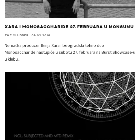
XARA I MONOSACCHARIDE 27. FEBRUARA U MONSUNU
THE CLUBBER
·
09.02.2016
Nemačka producentkinja Xara i beogradski tehno duo
Monosaccharide nastupiće u subotu 27. februara na Burst Showcase-u
u klubu
...