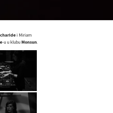
charide
i Miriam
e
-u u klubu
Monsun
.