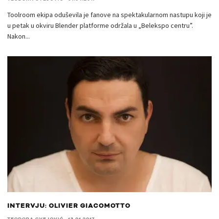
Toolroom ekipa oduševila je fanove na spektakularnom nastupu koji je
u petak u okviru Blender platforme održala u „Belekspo centru”.
Nakon
...
INTERVJU: OLIVIER GIACOMOTTO