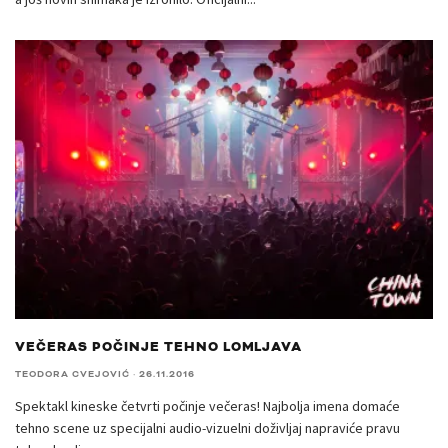
VEČERAS POČINJE TEHNO LOMLJAVA
TEODORA CVEJOVIĆ
·
26.11.2016
Spektakl kineske četvrti počinje večeras! Najbolja imena domaće
tehno scene uz specijalni audio-vizuelni doživljaj napraviće pravu