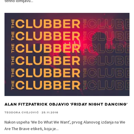
tehno lomljavu
...
ALAN FITZPATRICK OBJAVIO ‘FRIDAY NIGHT DANCING’
TEODORA CVEJOVIĆ
·
25.11.2016
Nakon uspeha ‘We Do What We Want’, prvog Alanovog izdanja na We
Are The Brave etiketi, koja je
...