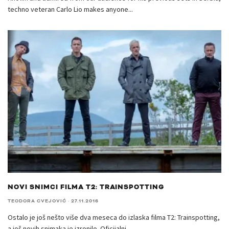
techno veteran Carlo Lio makes anyone
...
NOVI SNIMCI FILMA T2: TRAINSPOTTING
TEODORA CVEJOVIĆ
·
27.11.2016
Ostalo je još nešto više dva meseca do izlaska filma T2: Trainspotting,
a još novih snimaka je izronilo. Oficijalni
...