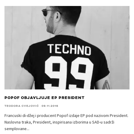
POPOF OBJAVLJUJE EP PRESIDENT
TEODORA CVEJOVIĆ
·
09.11.2016
Francuski di-džej i producent Popof izdaje EP pod nazivom President.
Naslovna traka, President, inspirisana izborima u SAD-u sadrži
semplovane
...