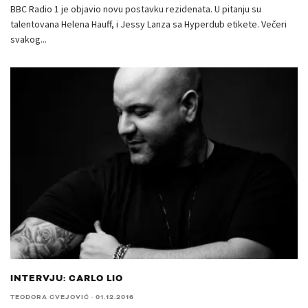
BBC Radio 1 je objavio novu postavku rezidenata. U pitanju su
talentovana Helena Hauff, i Jessy Lanza sa Hyperdub etikete. Večeri
svakog
...
INTERVJU: CARLO LIO
TEODORA CVEJOVIĆ
·
01.12.2016