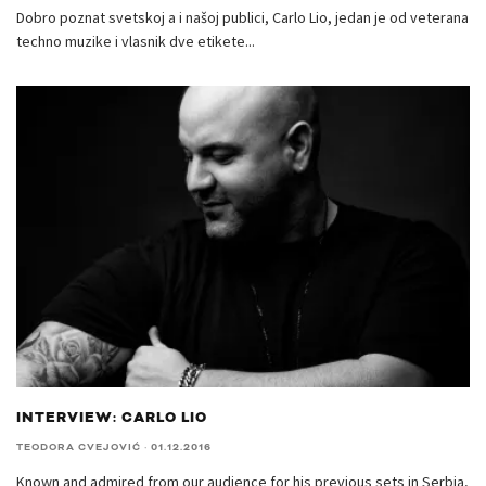
Dobro poznat svetskoj a i našoj publici, Carlo Lio, jedan je od veterana
techno muzike i vlasnik dve etikete
...
INTERVIEW: CARLO LIO
TEODORA CVEJOVIĆ
·
01.12.2016
Known and admired from our audience for his previous sets in Serbia,