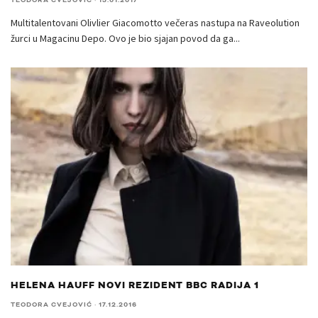
TEODORA CVEJOVIĆ
·
13.01.2017
Multitalentovani Olivlier Giacomotto večeras nastupa na Raveolution
žurci u Magacinu Depo. Ovo je bio sjajan povod da ga
...
HELENA HAUFF NOVI REZIDENT BBC RADIJA 1
TEODORA CVEJOVIĆ
·
17.12.2016