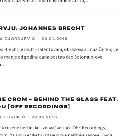
U reportaži Brecht, multiinstumentalista,
...
RVJU: JOHANNES BRECHT
A DJORDJEVIĆ
·
20.04.2016
 Brecht je multi-talentovani, obrazovani muzičar koji je
to manje od godinu dana postao deo Solomun-ove
c
...
E CROM – BEHIND THE GLASS FEAT.
U [OFF RECORDINGS]
LO DJOKIĆ
·
29.02.2016
ek čuvene berlinske izdavačke kuće OFF Recordings,
om, za svoju etiketu izdaje svoje najfinije radove. Ovog
...