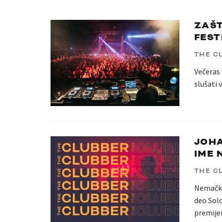
ZAŠT
FEST
THE C
Večeras 
slušati
JOHA
IME 
THE C
Nemački 
deo Sol
premije