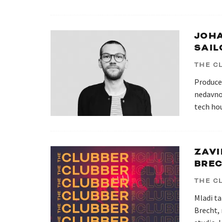
JOH
SAIL
THE C
Produce
nedavno 
tech ho
ZAVI
BRE
THE C
Mladi t
Brecht, 