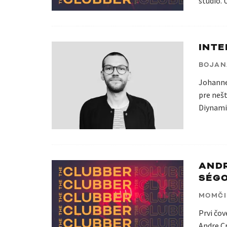
studio. 
INTE
BOJAN
Johannes
pre neš
Diynami
ANDR
SÉGO
MOMČI
Prvi čov
Andre Cr