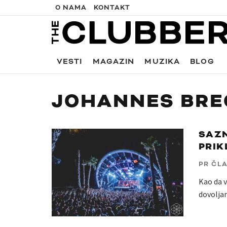
O NAMA
KONTAKT
VESTI
MAGAZIN
MUZIKA
BLOG
JOHANNES BRE
SAZN
PRIK
PR ČL
Kao da v
dovoljan