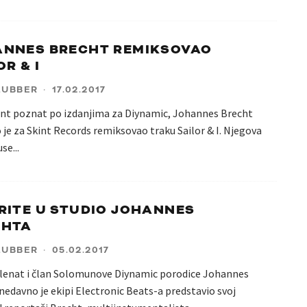
ANNES BRECHT REMIKSOVAO
OR & I
LUBBER
·
17.02.2017
nt poznat po izdanjima za Diynamic, Johannes Brecht
je za Skint Records remiksovao traku Sailor & I. Njegova
use
...
RITE U STUDIO JOHANNES
CHTA
LUBBER
·
05.02.2017
alenat i član Solomunove Diynamic porodice Johannes
nedavno je ekipi Electronic Beats-a predstavio svoj