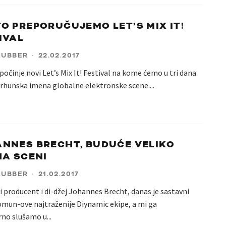
O PREPORUČUJEMO LET’S MIX IT!
IVAL
LUBBER
·
22.02.2017
počinje novi Let’s Mix It! Festival na kome ćemo u tri dana
 vrhunska imena globalne elektronske scene.
...
NNES BRECHT, BUDUĆE VELIKO
NA SCENI
LUBBER
·
21.02.2017
producent i di-džej Johannes Brecht, danas je sastavni
omun-ove najtraženije Diynamic ekipe, a mi ga
rno slušamo u
...