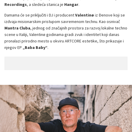
Recordings
, a sledeća stanica je
Hangar
.
Damama će se priključiti i DJ i producent
Valentinø
iz Đenove koji se
izdvaja misionarskim pristupom savremenom technu. Kao osnivač
Mantra Cluba
, jednog od značajnih prostora za razvoj lokalne techno
scene u Italiji, Valentinø godinama gradi zvuk i identitet koji danas
pronalazi prirodno mesto u okviru ARTCORE estetike, što prikazuje i
njegov EP
„Baba Baby“
.