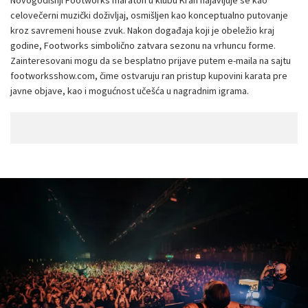
Novogodišnji Footworks maraton u klubu Kran najavljuje se kao
celovečerni muzički doživljaj, osmišljen kao konceptualno putovanje
kroz savremeni house zvuk. Nakon događaja koji je obeležio kraj
godine, Footworks simbolično zatvara sezonu na vrhuncu forme.
Zainteresovani mogu da se besplatno prijave putem e-maila na sajtu
footworksshow.com, čime ostvaruju ran pristup kupovini karata pre
javne objave, kao i mogućnost učešća u nagradnim igrama.