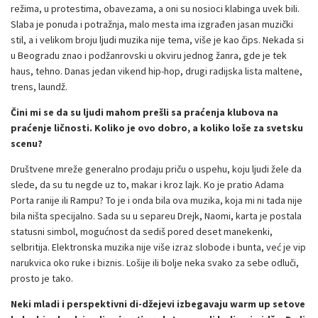
režima, u protestima, obavezama, a oni su nosioci klabinga uvek bili.
Slaba je ponuda i potražnja, malo mesta ima izgrađen jasan muzički
stil, a i velikom broju ljudi muzika nije tema, više je kao čips. Nekada si
u Beogradu znao i podžanrovski u okviru jednog žanra, gde je tek
haus, tehno. Danas jedan vikend hip-hop, drugi radijska lista maltene,
trens, laundž.
Čini mi se da su ljudi mahom prešli sa praćenja klubova na
praćenje ličnosti. Koliko je ovo dobro, a koliko loše za svetsku
scenu?
Društvene mreže generalno prodaju priču o uspehu, koju ljudi žele da
slede, da su tu negde uz to, makar i kroz lajk. Ko je pratio Adama
Porta ranije ili Rampu? To je i onda bila ova muzika, koja mi ni tada nije
bila ništa specijalno. Sada su u separeu Drejk, Naomi, karta je postala
statusni simbol, mogućnost da sediš pored deset manekenki,
selbritija. Elektronska muzika nije više izraz slobode i bunta, već je vip
narukvica oko ruke i biznis. Lošije ili bolje neka svako za sebe odluči,
prosto je tako.
Neki
mladi i perspektivni di-džejevi izbegavaju warm up setove