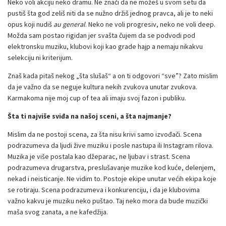
Neko voli akciju neko dramu. Ne znači da ne možeš u svom setu da
pustiš šta god zeliš niti da se nužno držiš jednog pravca, ali je to neki
opus koji nudiš
au general
. Neko ne voli progresiv, neko ne voli deep.
Možda sam postao rigidan jer svašta čujem da se podvodi pod
elektronsku muziku, klubovi koji kao grade hajp a nemaju nikakvu
selekciju ni kriterijum.
Znaš kada pitaš nekog „šta slušaš“ a on ti odgovori “sve”? Zato mislim
da je važno da se neguje kultura nekih zvukova unutar zvukova.
Karmakoma nije moj cup of tea ali imaju svoj fazon i publiku.
Šta ti najviše sviđa na našoj sceni, a šta najmanje?
Mislim da ne postoji scena, za šta nisu krivi samo izvođači. Scena
podrazumeva da ljudi žive muziku i posle nastupa ili Instagram rilova.
Muzika je više postala kao džeparac, ne ljubav i strast. Scena
podrazumeva drugarstva, preslušavanje muzike kod kuće, delenjem,
nekad i neisticanje. Ne vidim to. Postoje ekipe unutar većih ekipa koje
se rotiraju. Scena podrazumeva i konkurenciju, i da je klubovima
važno kakvu je muziku neko puštao. Taj neko mora da bude muzički
maša svog zanata, a ne kafedžija.