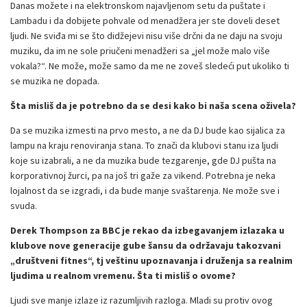
Danas možete i na elektronskom najavljenom setu da puštate i
Lambadu i da dobijete pohvale od menadžera jer ste doveli deset
ljudi. Ne sviđa mi se što didžejevi nisu više drčni da ne daju na svoju
muziku, da im ne sole priučeni menadžeri sa „jel može malo više
vokala?“. Ne može, može samo da me ne zoveš sledeći put ukoliko ti
se muzika ne dopada.
Šta misliš da je potrebno da se desi kako bi naša scena oživela?
Da se muzika izmesti na prvo mesto, a ne da DJ bude kao sijalica za
lampu na kraju renoviranja stana. To znači da klubovi stanu iza ljudi
koje su izabrali, a ne da muzika bude tezgarenje, gde DJ pušta na
korporativnoj žurci, pa na još tri gaže za vikend. Potrebna je neka
lojalnost da se izgradi, i da bude manje svaštarenja. Ne može sve i
svuda.
Derek Thompson za BBC je rekao da izbegavanjem izlazaka u
klubove nove generacije gube šansu da održavaju takozvani
„društveni fitnes“, tj veštinu upoznavanja i druženja sa realnim
ljudima u realnom vremenu. Šta ti misliš o ovome?
Ljudi sve manje izlaze iz razumljivih razloga. Mladi su protiv ovog