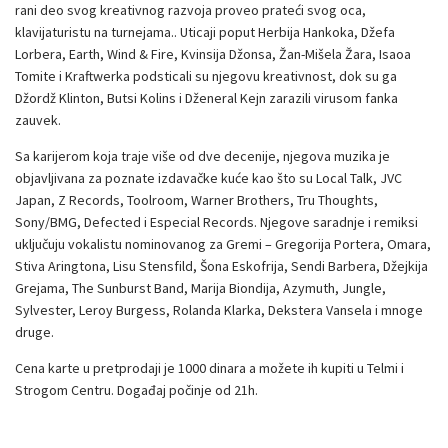
rani deo svog kreativnog razvoja proveo prateći svog oca,
klavijaturistu na turnejama.. Uticaji poput Herbija Hankoka, Džefa
Lorbera, Earth, Wind & Fire, Kvinsija Džonsa, Žan-Mišela Žara, Isaoa
Tomite i Kraftwerka podsticali su njegovu kreativnost, dok su ga
Džordž Klinton, Butsi Kolins i Dženeral Kejn zarazili virusom fanka
zauvek.
Sa karijerom koja traje više od dve decenije, njegova muzika je
objavljivana za poznate izdavačke kuće kao što su Local Talk, JVC
Japan, Z Records, Toolroom, Warner Brothers, Tru Thoughts,
Sony/BMG, Defected i Especial Records. Njegove saradnje i remiksi
uključuju vokalistu nominovanog za Gremi – Gregorija Portera, Omara,
Stiva Aringtona, Lisu Stensfild, Šona Eskofrija, Sendi Barbera, Džejkija
Grejama, The Sunburst Band, Marija Biondija, Azymuth, Jungle,
Sylvester, Leroy Burgess, Rolanda Klarka, Dekstera Vansela i mnoge
druge.
Cena karte u pretprodaji je 1000 dinara a možete ih kupiti u Telmi i
Strogom Centru. Događaj počinje od 21h.