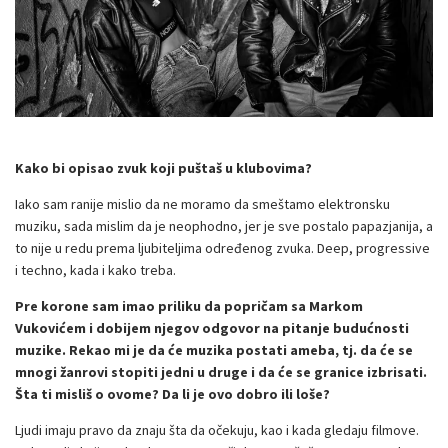
Kako bi opisao zvuk koji puštaš u klubovima?
Iako sam ranije mislio da ne moramo da smeštamo elektronsku
muziku, sada mislim da je neophodno, jer je sve postalo papazjanija, a
to nije u redu prema ljubiteljima određenog zvuka. Deep, progressive
i techno, kada i kako treba.
Pre korone sam imao priliku da popričam sa Markom
Vukovićem i dobijem njegov odgovor na pitanje budućnosti
muzike. Rekao mi je da će muzika postati ameba, tj. da će se
mnogi žanrovi stopiti jedni u druge i da će se granice izbrisati.
Šta ti misliš o ovome? Da li je ovo dobro ili loše?
Ljudi imaju pravo da znaju šta da očekuju, kao i kada gledaju filmove.