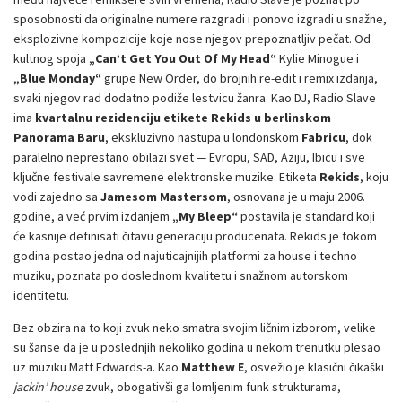
sposobnosti da originalne numere razgradi i ponovo izgradi u snažne,
eksplozivne kompozicije koje nose njegov prepoznatljiv pečat. Od
kultnog spoja
„Can’t Get You Out Of My Head“
Kylie Minogue i
„Blue Monday“
grupe New Order, do brojnih re-edit i remix izdanja,
svaki njegov rad dodatno podiže lestvicu žanra. Kao DJ, Radio Slave
ima
kvartalnu rezidenciju etikete Rekids u berlinskom
Panorama Baru
, ekskluzivno nastupa u londonskom
Fabricu
, dok
paralelno neprestano obilazi svet — Evropu, SAD, Aziju, Ibicu i sve
ključne festivale savremene elektronske muzike. Etiketa
Rekids
, koju
vodi zajedno sa
Jamesom Mastersom
, osnovana je u maju 2006.
godine, a već prvim izdanjem
„My Bleep“
postavila je standard koji
će kasnije definisati čitavu generaciju producenata. Rekids je tokom
godina postao jedna od najuticajnijih platformi za house i techno
muziku, poznata po doslednom kvalitetu i snažnom autorskom
identitetu.
Bez obzira na to koji zvuk neko smatra svojim ličnim izborom, velike
su šanse da je u poslednjih nekoliko godina u nekom trenutku plesao
uz muziku Matt Edwards-a. Kao
Matthew E
, osvežio je klasični čikaški
jackin’ house
zvuk, obogativši ga lomljenim funk strukturama,