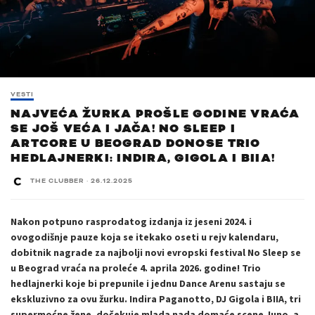
VESTI
NAJVEĆA ŽURKA PROŠLE GODINE VRAĆA
SE JOŠ VEĆA I JAČA! NO SLEEP I
ARTCORE U BEOGRAD DONOSE TRIO
HEDLAJNERKI: INDIRA, GIGOLA I BIIA!
THE CLUBBER
·
26.12.2025
Nakon potpuno rasprodatog izdanja iz jeseni 2024. i
ovogodišnje pauze koja se itekako oseti u rejv kalendaru,
dobitnik nagrade za najbolji novi evropski festival No Sleep se
u Beograd vraća na proleće 4. aprila 2026. godine! Trio
hedlajnerki koje bi prepunile i jednu Dance Arenu sastaju se
ekskluzivno za ovu žurku. Indira Paganotto, DJ Gigola i BIIA, tri
supermoćne žene, dočekuje mlada nada domaće scene Juno, a