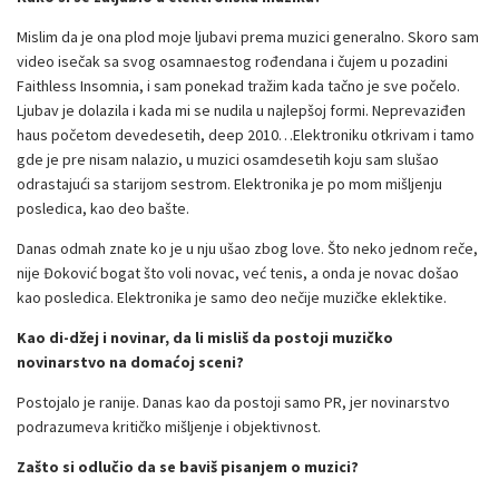
Mislim da je ona plod moje ljubavi prema muzici generalno. Skoro sam
video isečak sa svog osamnaestog rođendana i čujem u pozadini
Faithless Insomnia, i sam ponekad tražim kada tačno je sve počelo.
Ljubav je dolazila i kada mi se nudila u najlepšoj formi. Neprevaziđen
haus početom devedesetih, deep 2010…Elektroniku otkrivam i tamo
gde je pre nisam nalazio, u muzici osamdesetih koju sam slušao
odrastajući sa starijom sestrom. Elektronika je po mom mišljenju
posledica, kao deo bašte.
Danas odmah znate ko je u nju ušao zbog love. Što neko jednom reče,
nije Đoković bogat što voli novac, već tenis, a onda je novac došao
kao posledica. Elektronika je samo deo nečije muzičke eklektike.
Kao di-džej i novinar, da li misliš da postoji muzičko
novinarstvo na domaćoj sceni?
Postojalo je ranije. Danas kao da postoji samo PR, jer novinarstvo
podrazumeva kritičko mišljenje i objektivnost.
Zašto si odlučio da se baviš pisanjem o muzici?