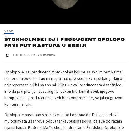
VESTI
ŠTOKHOLMSKI DJ I PRODUCENT OPOLOPO
PRVI PUT NASTUPA U SRBIJI
THE CLUBBER
·
26.12.2025
Opolopo je DJ i producent iz Štokholma koji se sa svojim remiksima i
numerama pozicionirao na mapu muzičke scene Evrope kao jedan od
najprepoznatljivijih i najzanimljivijih DJ-eva i producenata današnjice.
Bilo da je u pitanju haus, bugi, brouken bit, fank ili soul, njegove
kompozicije i produkcija su uvek beskompromisne, sa jakim gruvom
koji tera na igru.
Opolopo je nastupao širom sveta, od Londona do Tokija, a setovi
mu obuhvataju žanrove poput fanka, bugija i soula, pa sve do raznih
nijansi hausa. Rođen u Mađarskoj, a odrastao u Švedskoj, Opolopo je