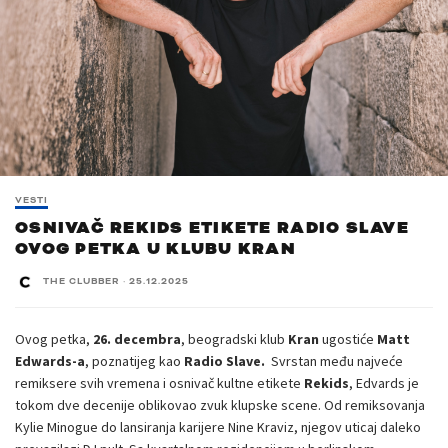
VESTI
OSNIVAČ REKIDS ETIKETE RADIO SLAVE
OVOG PETKA U KLUBU KRAN
THE CLUBBER
·
25.12.2025
Ovog petka,
26. decembra
, beogradski klub
Kran
ugostiće
Matt
Edwards-a
, poznatijeg kao
Radio Slave.
Svrstan među najveće
remiksere svih vremena i osnivač kultne etikete
Rekids
, Edvards je
tokom dve decenije oblikovao zvuk klupske scene. Od remiksovanja
Kylie Minogue do lansiranja karijere Nine Kraviz, njegov uticaj daleko