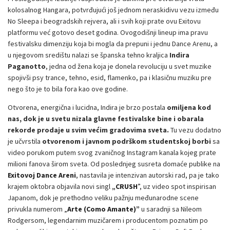
kolosalnog Hangara, potvrđujući još jednom neraskidivu vezu između
No Sleepa i beogradskih rejvera, ali i svih koji prate ovu Exitovu
platformu već gotovo deset godina. Ovogodišnji lineup ima pravu
festivalsku dimenziju koja bi mogla da prepuni i jednu Dance Arenu, a
u njegovom središtu nalazi se španska tehno kraljica
Indira
Paganotto
, jedna od žena koja je donela revoluciju u svet muzike
spojivši psy trance, tehno, esid, flamenko, pa i klasičnu muziku pre
nego što je to bila fora kao ove godine.
Otvorena, energična i lucidna, Indira je brzo postala
omiljena kod
nas, dok je u svetu nizala glavne festivalske bine i obarala
rekorde prodaje u svim većim gradovima sveta.
Tu vezu dodatno
je učvrstila
otvorenom i javnom podrškom studentskoj borbi
sa
video porukom putem svog zvaničnog Instagram kanala kojeg prate
milioni fanova širom sveta. Od poslednjeg susreta domaće publike na
Exitovoj Dance Areni
, nastavila je intenzivan autorski rad, pa je tako
krajem oktobra objavila novi singl
„CRUSH
”
, uz video spot inspirisan
Japanom, dok je prethodno veliku pažnju međunarodne scene
privukla numerom
„
Arte (Como Amante)”
u saradnji sa Nileom
Rodgersom, legendarnim muzičarem i producentom poznatim po