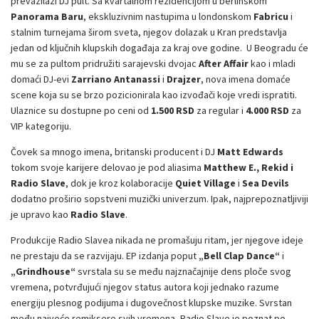
prevazilazi DJ pult. Sa kvartalnom rezidencijom u berlinskom
Panorama Baru
, ekskluzivnim nastupima u londonskom
Fabricu
i
stalnim turnejama širom sveta, njegov dolazak u Kran predstavlja
jedan od ključnih klupskih događaja za kraj ove godine. U Beogradu će
mu se za pultom pridružiti sarajevski dvojac
After Affair
kao i mladi
domaći DJ-evi
Zarriano Antanassi
i
Drajzer
, nova imena domaće
scene koja su se brzo pozicionirala kao izvođači koje vredi ispratiti.
Ulaznice su dostupne po ceni od
1.500 RSD
za regular i
4.000 RSD
za
VIP kategoriju.
Čovek sa mnogo imena, britanski producent i DJ
Matt Edwards
tokom svoje karijere delovao je pod aliasima
Matthew E., Rekid i
Radio Slave
, dok je kroz kolaboracije
Quiet Village
i
Sea Devils
dodatno proširio sopstveni muzički univerzum. Ipak, najprepoznatljiviji
je upravo kao
Radio Slave
.
Produkcije Radio Slavea nikada ne promašuju ritam, jer njegove ideje
ne prestaju da se razvijaju. EP izdanja poput
„Bell Clap Dance“
i
„Grindhouse“
svrstala su se među najznačajnije dens ploče svog
vremena, potvrđujući njegov status autora koji jednako razume
energiju plesnog podijuma i dugovečnost klupske muzike. Svrstan
među najveće remiksere svih vremena, Radio Slave je poznat po