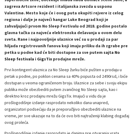
zagreva Artcore rezident i italijanska zvezda u usponu
Valentinø. Mesto koje će i ovog puta okupiti rejvere iz celog
regiona i dalje je najveći hangar Luke Beograd koji je
zahvaljujući prvom No Sleep Festivalu od 2018. godine postalo
glavna tačka za najveća elektronska dešavanja u ovom delu
sveta. Rane i najpovoljnije ulaznice već su u prodaji za par
hiljada registrovanih fanova koji imaju priliku da ih zgrabe pre
petka u podne kad će biti dostupne za sve putem
sajta No
Sleep festivala
i
GigsTix
prodajne mreže.
Prvi kontingent ulaznica za No Sleep žurku biće pušten u prodaju u
petak u podne, po poklon cenama sa 40% popusta od 2490rsd, i biće
dostupan u veoma ograničenom broju. Ulaznice za sebe i svoju ekipu
publika može obezbediti putem zvaničnog No Sleep sajta, kao i
direktno kroz prodajnu mrežu GigsTix. Imajući u vidu da je
prošlogodišnje izdanje rasprodato nekoliko dana unapred,
organizatori podsećaju da je preporučljivo obezbediti ulaznice na
vreme, jer sve ukazuje na to da će ovo biti najtraženiji klabing događaj
ovog proleća.
Prošlogodišnje izdanje rasprodato je danima pre otvaranja vrata