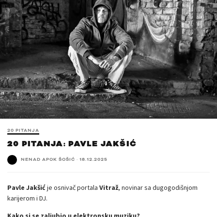
20 PITANJA
20 PITANJA: PAVLE JAKŠIĆ
NENAD APOK ŠOŠIĆ
·
18.12.2025
Pavle Jakšić
je osnivač portala
Vitraž
, novinar sa dugogodišnjom
karijerom i DJ.
Kako si se zaljubio u elektronsku muziku?