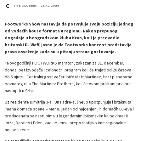
THE CLUBBER
·
26.12.2025
Footworks Show nastavlja da potvrđuje svoju poziciju jednog
od vodećih house formata u regionu. Nakon prepunog
događaja u beogradskom klubu Kran, koji je predvodio
britanski DJ Waff, jasno je da Footworks koncept predstavlja
pravo osveženje kada su u pitanju strana
gostovanja.
+Novogodišnji FOOTWORKS maraton, zakazan za 31. decembar,
donosi pet izvođača i celonoćni program koji će trajati od 20 časova
do 5 ujutru. Centralni gost večeri biće Matt Martinez, brat planetarno
poznatog dua The Martinez Brothers, koji će ovom prilikom prvi put
nastupiti u Srbiji.
Uz rezidente Dimitrija J-a i Un Padre-a, lineup upotpunjuju i istaknuta
imena domaće scene – Mene, jedan od najcenjenijih domaćih DJ-eva i
producenata sa nastupima u legendarnim ibizanskim klubovima Hï
Ibiza, Destino i Eden, kao i Milensi, prepoznatljivo ime regionalne
house scene.