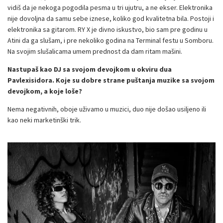
vidiš da je nekoga pogodila pesma u tri ujutru, a ne ekser. Elektronika
nije dovoljna da samu sebe iznese, koliko god kvalitetna bila. Postoji i
elektronika sa gitarom. RY X je divno iskustvo, bio sam pre godinu u
Atini da ga slušam, i pre nekoliko godina na Terminal festu u Somboru.
Na svojim slušalicama umem prednost da dam ritam mašini.
Nastupaš kao DJ sa svojom devojkom u okviru dua
Pavlexisidora.
Koje su dobre strane puštanja muzike sa svojom
devojkom, a koje loše?
Nema negativnih, oboje uživamo u muzici, duo nije došao usiljeno ili
kao neki marketinški trik.