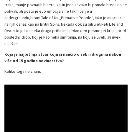
traka, manje poznatih bisera, za tu jednu svako bi pomalo hteo i da se
pohvali, ali pošto je evo emocija a ne takmičenje u
andergraundu,biram Tale of Us „Primative People“, iako je asocijacija
na njih danas kao na Britni Spirs. Nekada dok su bili u etiketi Life and
Death to je bila neka druga priča. Ima jedan deo pesme pri kraju, pred
poslednji drop, koji je kao neka simfonija, na koju se uvek, ali uvek
naježim.
Koja je najbitnija stvar koju si naučio o sebi i drugima nakon
više od 15 godina novinarstva?
Koliko toga ne znam.