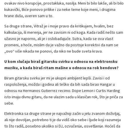
ovakav nivo korupcije, prostakluka, nasilja. Meni bi bilo lakše, ali bi bilo
kukavički, Biće ponovo prilike i za neke teme koje meni, i drugima
hrane dušu, uveren sam u to.
Sa druge strane, Vitraž je i moje pravo da kritikujem, hvalim, bez
kalkulacija, ili merenja, jer ne zavisim ni od koga. Kada radiš nešto sam
užasno je naporno, ali je i oslobađajuće. Sutra, kada se ova vlast
promeni, a hoće, mislim da je važno da postoje korektivi da nam se
„ovo“ više nikada ne ponovi, da niko ne bude sveta krava.
U kom slučaju biraš gitarsku svirku u odnosu na elektronsku
muziku, a kada biraš ritam mašine u odnosu na rok bendove?
Biram gitarsku svirku jer mi je ukupni ambijent lepši. Zavisi i od
raspoloženja, možda i godina ali teško da bih sada birao Hangar u
odnosu na Hermanos Gutierrez recimo. Dope Lemon i Curtis Harding
isto imaju divnu gitaru, da ne ulazim sada u klasičan rok, što je priča za
sebe.
Elektronika sa druge strane je najvažniji začin u jelu zvanom doživljaj,
ali nije dovoljan, potrebno ti je da vidiš oko sebe i ljude koji razumeju
to što radiš, posebno ukoliko si DJ, ozvučenje, osvetljenje. Hoćeš da