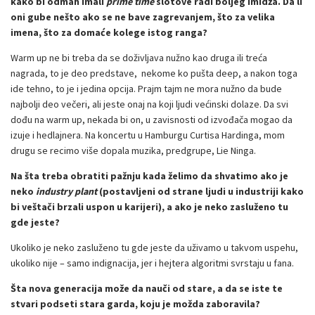
kako bi odmah imali
prime time
slotove radi boljeg imidža. Da li
oni gube nešto ako se ne bave zagrevanjem, što za velika
imena, što za domaće kolege istog ranga?
Warm up ne bi treba da se doživljava nužno kao druga ili treća
nagrada, to je deo predstave, nekome ko pušta deep, a nakon toga
ide tehno, to je i jedina opcija. Prajm tajm ne mora nužno da bude
najbolji deo večeri, ali jeste onaj na koji ljudi većinski dolaze. Da svi
dođu na warm up, nekada bi on, u zavisnosti od izvođača mogao da
izuje i hedlajnera. Na koncertu u Hamburgu Curtisa Hardinga, mom
drugu se recimo više dopala muzika, predgrupe, Lie Ninga.
Na šta treba obratiti pažnju kada želimo da shvatimo ako je
neko
industry plant
(postavljeni od strane ljudi u industriji kako
bi veštači brzali uspon u karijeri)
, a ako je neko zasluženo tu
gde jeste?
Ukoliko je neko zasluženo tu gde jeste da uživamo u takvom uspehu,
ukoliko nije – samo indignacija, jer i hejtera algoritmi svrstaju u fana.
Šta nova generacija može da nauči od stare, a da se iste te
stvari podseti stara garda, koju je možda zaboravila?