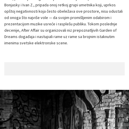
Bonjasky i Ivan Z., pripada onoj retkoj grupi umetnika koji, uprkos
opštoj negativnosti koja često obeležava ove prostore, nisu odustali
od onoga što najviše vole — da svojim promišljenim odabirom i
prezentacijom muzike usreće i rasplešu publiku. Tokom poslednje
decenije, After Affair su organizovali niz prepoznatljivih Garden of
Dreams događaja i nastupali rame uz rame sa brojnim istaknutim
imenima svetske elektronske scene.