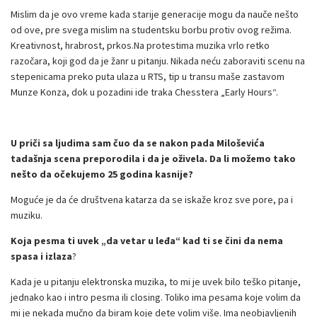
Mislim da je ovo vreme kada starije generacije mogu da nauče nešto
od ove, pre svega mislim na studentsku borbu protiv ovog režima.
Kreativnost, hrabrost, prkos.Na protestima muzika vrlo retko
razočara, koji god da je žanr u pitanju. Nikada neću zaboraviti scenu na
stepenicama preko puta ulaza u RTS, tip u transu maše zastavom
Munze Konza, dok u pozadini ide traka Chesstera „Early Hours“.
U priči sa ljudima sam čuo da se nakon pada Miloševića
tadašnja scena preporodila i da je oživela. Da li možemo tako
nešto da očekujemo 25 godina kasnije?
Moguće je da će društvena katarza da se iskaže kroz sve pore, pa i
muziku.
Koja pesma ti uvek „da vetar u leđa“ kad ti se čini da nema
spasa i izlaza
?
Kada je u pitanju elektronska muzika, to mi je uvek bilo teško pitanje,
jednako kao i intro pesma ili closing. Toliko ima pesama koje volim da
mi je nekada mučno da biram koje dete volim više. Ima neobjavljenih