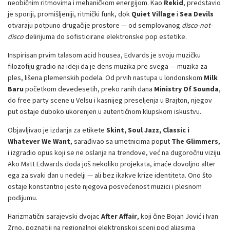
neobičnim ritmovima i mehaničkom energijom. Kao
Rekid
, predstavio
je sporiji, promišljeniji, ritmički funk, dok
Quiet Village
i
Sea Devils
otvaraju potpuno drugačije prostore — od semplovanog
disco-not-
disco
delirijuma do sofisticirane elektronske pop estetike.
Inspirisan prvim talasom acid housea, Edvards je svoju muzičku
filozofiju gradio na ideji da je dens muzika pre svega — muzika za
ples, lišena plemenskih podela. Od prvih nastupa u londonskom
Milk
Baru
početkom devedesetih, preko ranih dana
Ministry Of Sounda
,
do free party scene u Velsu i kasnijeg preseljenja u Brajton, njegov
put ostaje duboko ukorenjen u autentičnom klupskom iskustvu.
Objavljivao je izdanja za etikete
Skint, Soul Jazz, Classic i
Whatever We Want
, sarađivao sa umetnicima poput
The Glimmers
,
i izgradio opus koji se ne oslanja na trendove, već na dugoročnu viziju.
Ako Matt Edwards doda još nekoliko projekata, imaće dovoljno alter
ega za svaki dan u nedelji — ali bez ikakve krize identiteta. Ono što
ostaje konstantno jeste njegova posvećenost muzici i plesnom
podijumu.
Harizmatični sarajevski dvojac
After Affair
, koji čine Bojan Jović i Ivan
Zrno, poznatiji na regionalnoj elektronskoj sceni pod aliasima