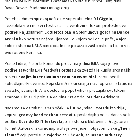
radu sa velikim svetskim zvezdama kao što su: Prince, Daft Punk,
David Bowie i Madonna i mnogi drugi.
Posebnu dimenziju ovoj noći daje superaktuelna
DJ Gigola
,
nezaobilazno ime svih festivala i najvećih žurki tokom protekle dve
godine! Na jubilarnom Exitu letos bila je Solomunova gošća
na Dance
Areni
u b2b setu sa našom Tijanom T o kojem se i dalje priča, a njen
solo nastup na NSNS bini dodatno je pokazao zašto publika toliko voli
ovu rođenu Berlinku.
Posle Indire, 4. aprila komandu preuzima jedina
BIIA
koja je ove
godine zatvorila EXIT festival! Portugalska zvezda je kupila srca naših
rejvera
svojim intenzivnim setom na NSNS bini
. Poput svojih
kohedlajnerki ove noći koja slavi žensku snagu i ravnopravan status na
svetskoj sceni, i BIIA je doslovno poput vihora prozujala svetskom
scenom, uživajući pohvale od Nine Kraviz do Resident Advisora.
Nadamo se da takav uspeh očekuje i
Juno
, mladu zvezdu iz Srbije,
koju su
groovy hard techno setovi u
poslednjih godinu dana vodili
od
Sea Star do EXIT festivala,
te nastupa u klubovima Drugstore i
Tunnel
.
Autorski iskorak napravila je ove jeseni objavom trake
„Twin
Flame“
koju potpisuje zajedno sa
The Ash
, za
Insane Industry