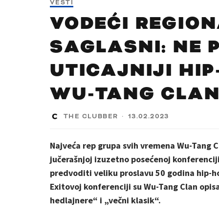
VESTI
VODEĆI REGION
SAGLASNI: NE 
UTICAJNIJI HI
WU-TANG CLAN
THE CLUBBER
·
13.02.2023
Najveća rep grupa svih vremena Wu-Tang Cla
jučerašnjoj izuzetno posećenoj konferencij
predvoditi veliku proslavu 50 godina hip-h
Exitovoj konferenciji su Wu-Tang Clan opis
hedlajnere“ i „večni klasik“.