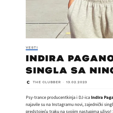
VESTI
INDIRA PAGAN
SINGLA SA NIN
THE CLUBBER
·
13.02.2023
Psy-trance producentkinja i DJ-ica
Indira Pa
najavile su na Instagramu novi, zajednički sing
predstojeću traku na svojim nastupima uživo! 