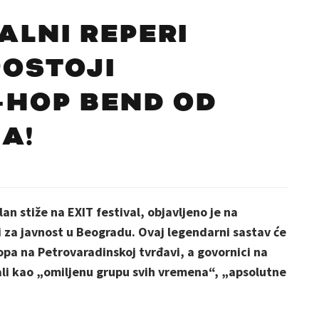
ALNI REPERI
POSTOJI
P-HOP BEND OD
A!
n stiže na EXIT festival, objavljeno je na
i za javnost u Beogradu. Ovaj legendarni sastav će
opa na Petrovaradinskoj tvrđavi, a govornici na
ali kao „omiljenu grupu svih vremena“, „apsolutne