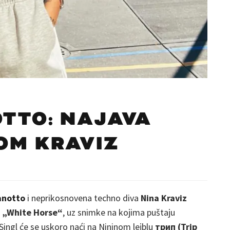
OTTO: NAJAVA
OM KRAVIZ
ganotto
i neprikosnovena techno diva
Nina Kraviz
l
„White Horse“
, uz snimke na kojima puštaju
Singl će se uskoro naći na Nininom lejblu
трип (Trip