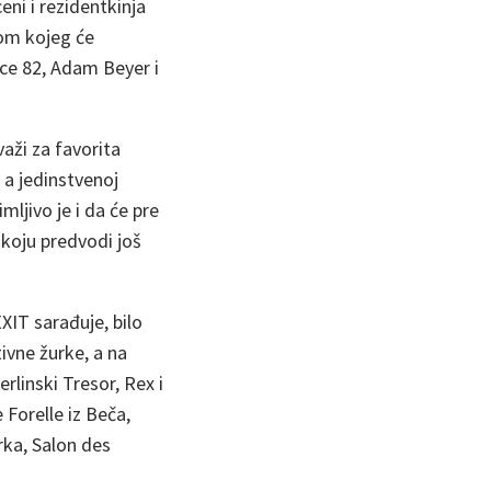
ni i rezidentkinja
om kojeg će
nce 82, Adam Beyer i
aži za favorita
, a jedinstvenoj
ljivo je i da će pre
 koju predvodi još
XIT sarađuje, bilo
ivne žurke, a na
rlinski Tresor, Rex i
 Forelle iz Beča,
rka, Salon des