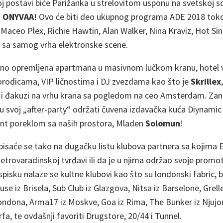
j postavi biće Parižanka u strelovitom usponu na svetskoj sce
–
ONYVAA
! Ovo će biti deo ukupnog programa ADE 2018 tok
 Maceo Plex, Richie Hawtin, Alan Walker, Nina Kraviz, Hot Si
sa samog vrha elektronske scene.
čno opremljena apartmana u masivnom lučkom kranu, hotel v
rodicama, VIP ličnostima i DJ zvezdama kao što je
Skrillex
 i đakuzi na vrhu krana sa pogledom na ceo Amsterdam. Zanim
u svoj „after-party“ održati čuvena izdavačka kuća Diynamic
cent poreklom sa naših prostora, Mladen
Solomun
!
isaće se tako na dugačku listu klubova partnera sa kojima E
Petrovaradinskoj tvrđavi ili da je u njima održao svoje promot
sku nalaze se kultne klubovi kao što su londonski fabric, be
use iz Brisela, Sub Club iz Glazgova, Nitsa iz Barselone, Grelle
Londona, Arma17 iz Moskve, Goa iz Rima, The Bunker iz Njujo
fa, te ovdašnji favoriti Drugstore, 20/44 i Tunnel.