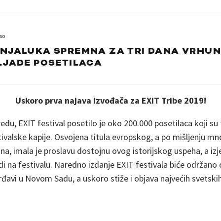
so
NJALUKA SPREMNA ZA TRI DANA VRHUN
LJADE POSETILACA
Uskoro prva najava izvođača za EXIT Tribe 2019!
edu, EXIT festival posetilo je oko 200.000 posetilaca koji su 
tivalske kapije. Osvojena titula evropskog, a po mišljenju mn
a, imala je proslavu dostojnu ovog istorijskog uspeha, a izj
di na festivalu. Naredno izdanje EXIT festivala biće održano o
đavi u Novom Sadu, a uskoro stiže i objava najvećih svetski