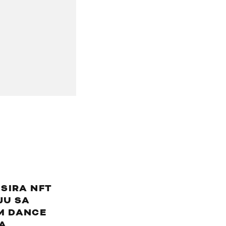
NSIRA NFT
JU SA
M DANCE
A