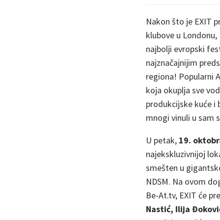
Nakon što je EXIT 
klubove u Londonu, N
najbolji evropski fes
najznačajnijim preds
regiona! Popularni AD
koja okuplja sve vod
produkcijske kuće i 
mnogi vinuli u sam s
U petak,
19. oktobr
najekskluzivnijoj lo
smešten u gigantsk
NDSM. Na ovom događ
Be-At.tv, EXIT će pr
Nastić, Ilija Đoko