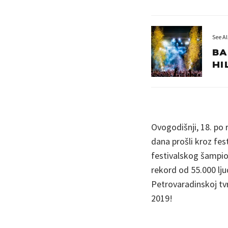
See Al
BA
HI
Ovogodišnji, 18. po r
dana prošli kroz fes
festivalskog šampion
rekord od 55.000 lju
Petrovaradinskoj tvr
2019!