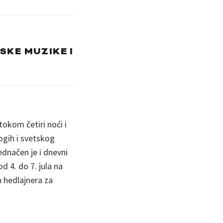
SKE MUZIKE I
tokom četiri noći i
ogih i svetskog
ednačen je i dnevni
d 4. do 7. jula na
h hedlajnera za