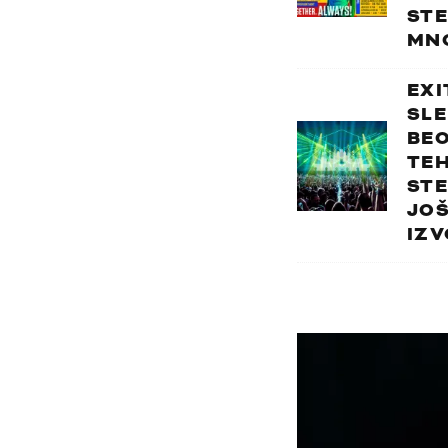
STE
MN
EXI
SLE
BEO
TE
STE
JOŠ
IZV