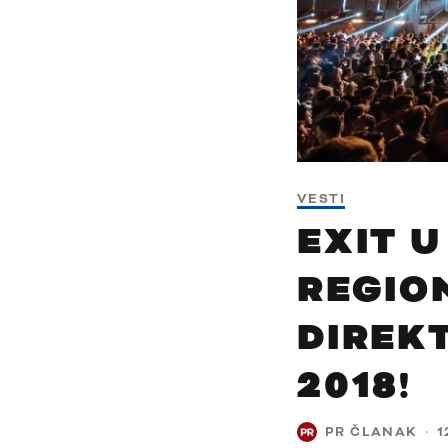
VESTI
EXIT 
REGIO
DIREK
2018!
PR ČLANAK
·
1