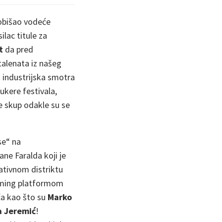
obišao vodeće
lac titule za
t
da pred
talenata iz našeg
ja industrijska smotra
ukere festivala,
je skup odakle su se
se“ na
ane Faralda koji je
tivnom distriktu
riming platformom
ča kao što su
Marko
 Jeremić
!