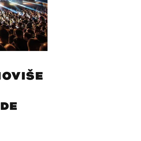
OVIŠE
U
ADE