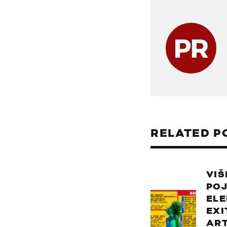
RELATED P
VIŠ
PO
EL
EXI
ART