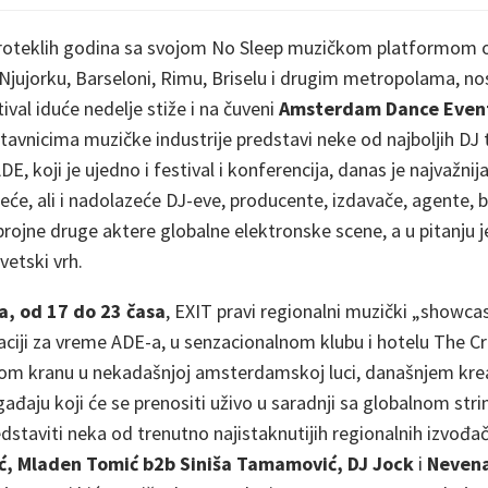
proteklih godina sa svojom No Sleep muzičkom platformom 
jujorku, Barseloni, Rimu, Briselu i drugim metropolama, nosi
tival iduće nedelje stiže i na čuveni
Amsterdam Dance Even
tavnicima muzičke industrije predstavi neke od najboljih DJ 
E, koji je ujedno i festival i konferencija, danas je najvažni
eće, ali i nadolazeće DJ-eve, producente, izdavače, agente, b
brojne druge aktere globalne elektronske scene, a u pitanju 
vetski vrh.
a, od 17 do 23 časa
, EXIT pravi regionalni muzički „showca
kaciji za vreme ADE-a, u senzacionalnom klubu i hotelu The Cr
om kranu u nekadašnjoj amsterdamskoj luci, današnjem krea
aju koji će se prenositi uživo u saradnji sa globalnom st
edstaviti neka od trenutno najistaknutijih regionalnih izvođa
vić, Mladen Tomić b2b Siniša Tamamović, DJ Jock
i
Nevena