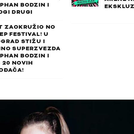
PHAN BODZIN I
EKSKLUZ
OGI DRUGI
T ZAOKRUŽIO NO
EP FESTIVAL! U
GRAD STIŽU I
HNO SUPERZVEZDA
PHAN BODZIN I
 20 NOVIH
OĐAČA!