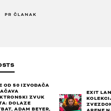
PR ČLANAK
OSTS
E OD 50 IZVOĐAČA
JAČAVA
EXIT LA
EKTRONSKI ZVUK
KOLEKCI
TA: DOLAZE
ZVEZDO
BAT, ADAM BEYER,
ARENE N