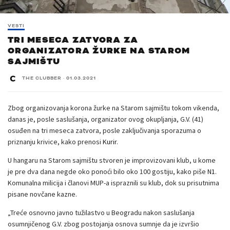
VESTI
TRI MESECA ZATVORA ZA
ORGANIZATORA ŽURKE NA STAROM
SAJMIŠTU
THE CLUBBER
·
01.03.2021
Zbog organizovanja korona žurke na Starom sajmištu tokom vikenda,
danas je, posle saslušanja, organizator ovog okupljanja, G.V. (41)
osuđen na tri meseca zatvora, posle zaključivanja sporazuma o
priznanju krivice, kako prenosi
Kurir
.
U hangaru na Starom sajmištu stvoren je improvizovani klub, u kome
je pre dva dana negde oko ponoći bilo oko 100 gostiju, kako piše
N1
.
Komunalna milicija i članovi MUP-a ispraznili su klub, dok su prisutnima
pisane novčane kazne.
„Treće osnovno javno tužilastvo u Beogradu nakon saslušanja
osumnjičenog G.V. zbog postojanja osnova sumnje da je izvršio