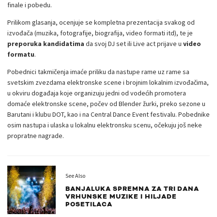
finale i pobedu.
Prilikom glasanja, ocenjuje se kompletna prezentacija svakog od
izvođača (muzika, fotografije, biografija, video formati itd), te je
preporuka kandidatima
da svoj DJ set ili Live act prijave u
video
formatu
.
Pobednici takmičenja imaće priliku da nastupe rame uz rame sa
svetskim zvezdama elektronske scene i brojnim lokalnim izvođačima,
u okviru događaja koje organizuju jedni od vodećih promotera
domaće elektronske scene, počev od Blender žurki, preko sezone u
Barutani i klubu DOT, kao i na Central Dance Event festivalu. Pobednike
osim nastupa i ulaska u lokalnu elektronsku scenu, očekuju još neke
propratne nagrade.
See Also
BANJALUKA SPREMNA ZA TRI DANA
VRHUNSKE MUZIKE I HILJADE
POSETILACA