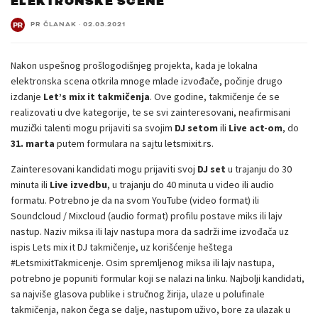
ELEKTRONSKE SCENE
PR ČLANAK
·
02.03.2021
Nakon uspešnog prošlogodišnjeg projekta, kada je lokalna
elektronska scena otkrila mnoge mlade izvođače, počinje drugo
izdanje
Let’s mix it takmičenja
. Ove godine, takmičenje će se
realizovati u dve kategorije, te se svi zainteresovani, neafirmisani
muzički talenti mogu prijaviti sa svojim
DJ setom
ili
Live act-om
, do
31. marta
putem formulara na sajtu
letsmixit.rs
.
Zainteresovani kandidati mogu prijaviti svoj
DJ set
u trajanju do 30
minuta ili
Live izvedbu
, u trajanju do 40 minuta u video ili audio
formatu. Potrebno je da na svom YouTube (video format) ili
Soundcloud / Mixcloud (audio format) profilu postave miks ili lajv
nastup. Naziv miksa ili lajv nastupa mora da sadrži ime izvođača uz
ispis Lets mix it DJ takmičenje, uz korišćenje heštega
#LetsmixitTakmicenje. Osim spremljenog miksa ili lajv nastupa,
potrebno je popuniti formular koji se nalazi na
linku
. Najbolji kandidati,
sa najviše glasova publike i stručnog žirija, ulaze u polufinale
takmičenja, nakon čega se dalje, nastupom uživo, bore za ulazak u