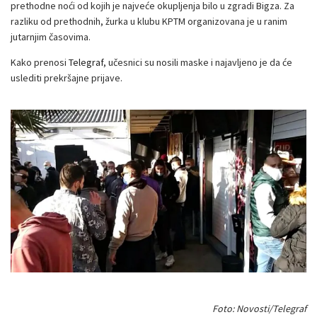
prethodne noći od kojih je najveće okupljenja bilo u zgradi Bigza. Za
razliku od prethodnih, žurka u klubu KPTM organizovana je u ranim
jutarnjim časovima.
Kako prenosi
Telegraf
, učesnici su nosili maske i najavljeno je da će
uslediti prekršajne prijave.
Foto: Novosti/Telegraf