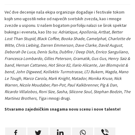
Već dve decenije naša ekipa organizuje događaje i festivale tokom
kojih smo ugostili neke od najvećih svetskih zvezda, kao i mnoge
zvezde u usponu. U našem bogatom porfoliju nalazi se širok spektar
bukinga i evenata, kao što su:
Adriatique, Apollonia, Artbat, Better
Lost Than Stupid, Black Coffee, Booka Shade, Camelphat, Charlotte de
Witte, Chris Liebing, Darren Emmerson, Dave Clarke, David August,
Deborah De Luca, Denis Sulta, Dubfire / Deep Dish, Enrico Sanguliano,
Francesca Lombardo, Gilles Peterson, Gramatik, Gus Gus, Henry Saiz &
band, Hernan Cattaneo, Hot Since 82, Ilario Alicante, Jan Blomqvist &
bend, John Digweed, Kollektiv Turmstrasse, LTJ Bukem, Magda, Mano
Le Tough, Marco Carola, Mark Knight, Matador, Monika Kruse, Nick
Warren, Nicole Moudaber, Pan-Pot, Paul Kalkbrenner, Pig & Dan,
Ricardo Villalobos, Roni Size, Sasha, Silicone Soul, Stephan Bodzin, The
Martinez Brothers, Tiga
i mnogi drugi.
Stvaramo zajedničkim snagama novu scenu i nove talente!