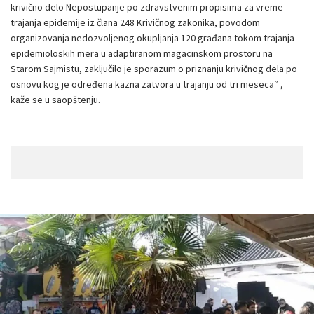
krivično delo Nepostupanje po zdravstvenim propisima za vreme
trajanja epidemije iz člana 248 Krivičnog zakonika, povodom
organizovanja nedozvoljenog okupljanja 120 građana tokom trajanja
epidemioloskih mera u adaptiranom magacinskom prostoru na
Starom Sajmistu, zaključilo je sporazum o priznanju krivičnog dela po
osnovu kog je određena kazna zatvora u trajanju od tri meseca“ ,
kaže se u saopštenju.