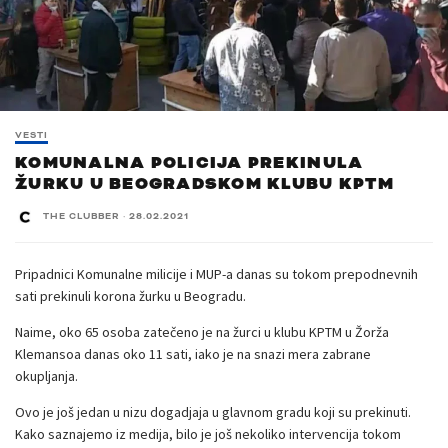
VESTI
KOMUNALNA POLICIJA PREKINULA
ŽURKU U BEOGRADSKOM KLUBU KPTM
THE CLUBBER
·
28.02.2021
Pripadnici Komunalne milicije i MUP-a danas su tokom prepodnevnih
sati prekinuli korona žurku u Beogradu.
Naime, oko 65 osoba zatečeno je na žurci u klubu KPTM u Žorža
Klemansoa danas oko 11 sati, iako je na snazi mera zabrane
okupljanja.
Ovo je još jedan u nizu dogadjaja u glavnom gradu koji su prekinuti.
Kako saznajemo iz medija, bilo je još nekoliko intervencija tokom