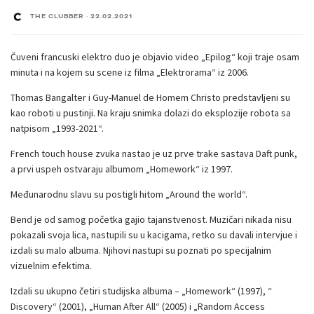
THE CLUBBER
·
22.02.2021
Čuveni francuski elektro duo je objavio video „Epilog“ koji traje osam
minuta i na kojem su scene iz filma „Elektrorama“ iz 2006.
Thomas Bangalter i Guy-Manuel de Homem Christo predstavljeni su
kao roboti u pustinji. Na kraju snimka dolazi do eksplozije robota sa
natpisom „1993-2021“.
French touch house zvuka nastao je uz prve trake sastava Daft punk,
a prvi uspeh ostvaraju albumom „Homework“ iz 1997.
Međunarodnu slavu su postigli hitom „Around the world“.
Bend je od samog početka gajio tajanstvenost. Muzičari nikada nisu
pokazali svoja lica, nastupili su u kacigama, retko su davali intervjue i
izdali su malo albuma. Njihovi nastupi su poznati po specijalnim
vizuelnim efektima.
Izdali su ukupno četiri studijska albuma – „Homework“ (1997), “
Discovery“ (2001), „Human After All“ (2005) i „Random Access