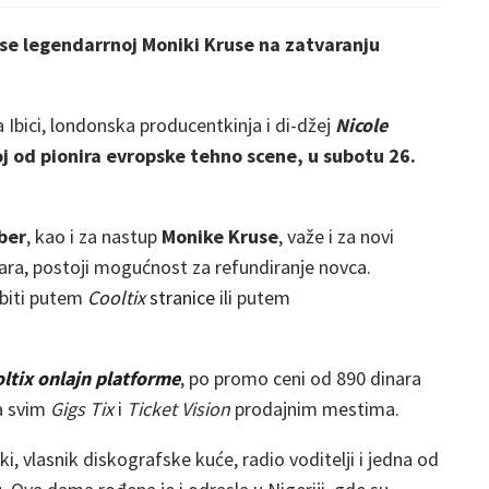
se legendarrnoj Moniki Kruse na zatvaranju
bici, londonska producentkinja i di-džej
Nicole
oj od pionira evropske tehno scene, u
subotu 26.
ber
, kao i za nastup
Monike Kruse
, važe i za novi
a, postoji mogućnost za refundiranje novca.
obiti putem
Cooltix
stranice
ili putem
ltix onlajn platforme
, po promo ceni od 890 dinara
na svim
Gigs Tix
i
Ticket Vision
prodajnim mestima.
i, vlasnik diskografske kuće, radio voditelji i jedna od