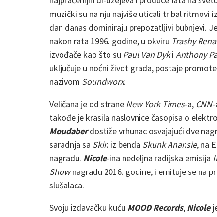
najpraćenijih di-džejeva i producenata na svetu
muzički su na nju najviše uticali tribal ritmovi 
dan danas dominiraju prepozatljivi bubnjevi. Je
nakon rata 1996. godine, u okviru
Trashy Rena
izvođače kao što su
Paul Van Dyk
i
Anthony P
uključuje u noćni život grada, postaje promot
nazivom
Soundworx
.
Veličana je od strane
New York Times
-a,
CNN
-
takođe je krasila naslovnice časopisa o elektr
Moudaber
dostiže vrhunac osvajajući dve na
saradnja sa
Skin
iz benda
Skunk Anansie
, na 
nagradu.
Nicole
-ina nedeljna radijska emisija
Show
nagradu 2016. godine, i emituje se na pr
slušalaca.
Svoju izdavačku kuću
MOOD Records
,
Nicole
j