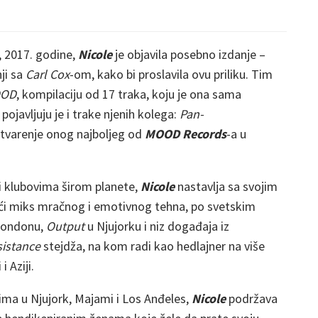
, 2017. godine,
Nicole
je objavila posebno izdanje –
nji sa
Carl Cox
-om, kako bi proslavila ovu priliku. Tim
OOD
, kompilaciju od 17 traka, koju je ona sama
pojavljuju je i trake njenih kolega:
Pan-
ostvarenje onog najboljeg od
MOOD Records
-a u
i klubovima širom planete,
Nicole
nastavlja sa svojim
ći miks mračnog i emotivnog tehna, po svetskim
Londonu,
Output
u Njujorku i niz događaja iz
sistance
stejdža, na kom radi kao hedlajner na više
 Aziji.
jima u Njujork, Majami i Los Anđeles,
Nicole
podržava