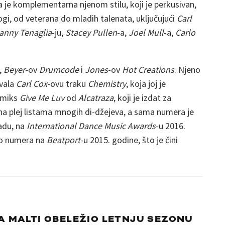
 je komplementarna njenom stilu, koji je perkusivan,
ogi, od veterana do mladih talenata, uključujući
Carl
anny Tenaglia
-ju,
Stacey Pullen
-a,
Joel Mull
-a,
Carlo
,
Beyer
-ov
Drumcode
i
Jones
-ov
Hot Creations
. Njeno
ovala
Carl Cox
-ovu traku
Chemistry
, koja joj je
emiks
Give Me Luv
od
Alcatraza
, koji je izdat za
 na plej listama mnogih di-džejeva, a sama numera je
adu, na
International Dance Music Awards
-u 2016.
no numera na
Beatport
-u 2015. godine, što je čini
A MALTI OBELEŽIO LETNJU SEZONU