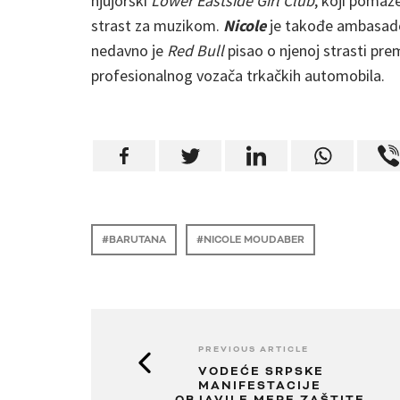
njujorški
Lower Eastside Girl Club
, koji pomaž
strast za muzikom.
Nicole
je takođe ambasado
nedavno je
Red Bull
pisao o njenoj strasti pre
profesionalnog vozača trkačkih automobila.
BARUTANA
NICOLE MOUDABER
PREVIOUS ARTICLE
VODEĆE SRPSKE
MANIFESTACIJE