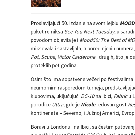
Proslavljajući 50. izdanje na svom lejblu
MOOD
paket remiksa
See You Next Tuesday
, u sarad
povodom objavila je i
Mood50: The Best of M
miksovala i sastavljala, a pored njenih numera, 
Pot
,
Scuba
,
Victor Calderone
i drugih, što je 
proteklih pet godina.
Osim što ima sopstvene večeri po festivalima 
neumornim rasporedom turneja, predstavljaju
klubovima, uključujući
DC-10
na Ibici,
Fabric
u 
porodice
Ultra
, gde je
Nicole
redovan gost
Re
kontinenata – Severnoj i Južnoj Americi, Evropi i
Boravi u Londonu i na Ibici, sa čestim putovan