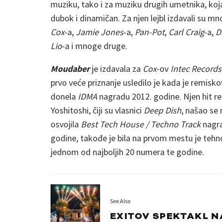
muziku, tako i za muziku drugih umetnika, koja
dubok i dinamičan. Za njen lejbl izdavali su mn
Cox
-a,
Jamie Jones
-a,
Pan-Pot
,
Carl Craig
-a,
D
Lio
-a i mnoge druge.
Moudaber
je izdavala za
Cox
-ov
Intec Records
prvo veće priznanje usledilo je kada je remisk
donela
IDMA
nagradu 2012. godine. Njen hit r
Yoshitoshi, čiji su vlasnici
Deep Dish
, našao se
osvojila
Best Tech House / Techno Track
nagr
godine, takođe je bila na prvom mestu je teh
jednom od najboljih 20 numera te godine.
See Also
EXITOV SPEKTAKL N