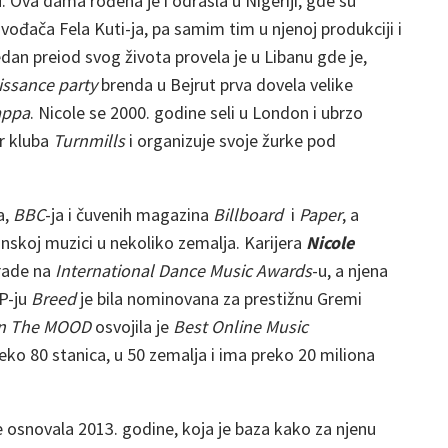
. Ova dama rođena je i odrasla u Nigeriji, gde su
izvođača Fela Kuti-ja, pa samim tim u njenoj produkciji i
dan preiod svog života provela je u Libanu gde je,
issance party
brenda u Bejrut prva dovela velike
appa
. Nicole se 2000. godine seli u London i ubrzo
er kluba
Turnmills
i organizuje svoje žurke pod
a,
BBC
-ja i čuvenih magazina
Billboard
i
Paper
, a
onskoj muzici u nekoliko zemalja. Karijera
Nicole
grade na
International Dance Music Awards
-u, a njena
EP-ju
Breed
je bila nominovana za prestižnu Gremi
In The MOOD
osvojila je
Best Online Music
eko 80 stanica, u 50 zemalja i ima preko 20 miliona
e osnovala 2013. godine, koja je baza kako za njenu