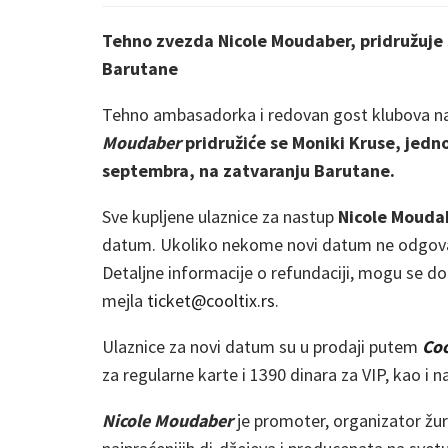
Tehno zvezda Nicole Moudaber, pridružuje 
Barutane
Tehno ambasadorka i redovan gost klubova na I
Moudaber
pridružiće se
Moniki Kruse
, jedn
septembra
, na zatvaranju
Barutane.
Sve kupljene ulaznice za nastup
Nicole Mouda
datum. Ukoliko nekome novi datum ne odgovar
Detaljne informacije o refundaciji, mogu se d
mejla
ticket@cooltix.rs
.
Ulaznice za novi datum su u prodaji putem
Coo
za regularne karte i 1390 dinara za VIP, kao i 
Nicole Moudaber
je promoter, organizator žurk