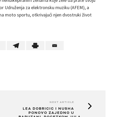
e hendikepiranim ženama koje žele da prate svoju
r Udruženja za elektronsku muziku (AFEM), a
ma moto sportu, otkrivajući njen dvostruki život
NEXT ARTICLE
LEA DOBRICIC I NUSHA
PONOVO ZAJEDNO U