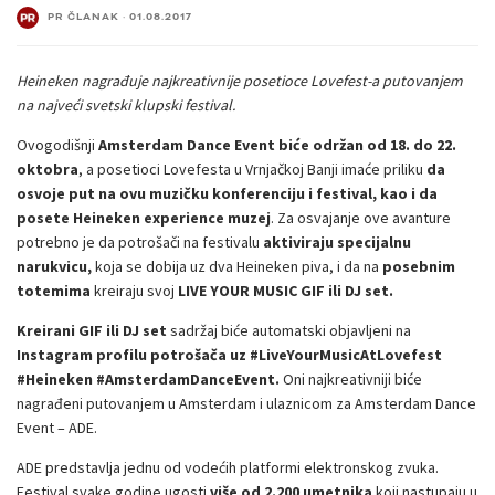
PR ČLANAK
·
01.08.2017
Heineken nagrađuje najkreativnije posetioce Lovefest-a putovanjem
na najveći svetski klupski festival.
Ovogodišnji
Amsterdam Dance Event biće održan od 18. do 22.
oktobra
, a posetioci Lovefesta u Vrnjačkoj Banji imaće priliku
da
osvoje put na ovu muzičku konferenciju i festival, kao i da
posete Heineken experience muzej
. Za osvajanje ove avanture
potrebno je da potrošači na festivalu
aktiviraju specijalnu
narukvicu,
koja se dobija uz dva Heineken piva, i da na
posebnim
totemima
kreiraju svoj
LIVE YOUR MUSIC GIF ili DJ set.
Kreirani GIF ili DJ set
sadržaj biće automatski objavljeni na
Instagram profilu potrošača uz #LiveYourMusicAtLovefest
#Heineken #AmsterdamDanceEvent.
Oni najkreativniji biće
nagrađeni putovanjem u Amsterdam i ulaznicom za Amsterdam Dance
Event – ADE.
ADE predstavlja jednu od vodećih platformi elektronskog zvuka.
Festival svake godine ugosti
više od 2.200 umetnika
koji nastupaju u