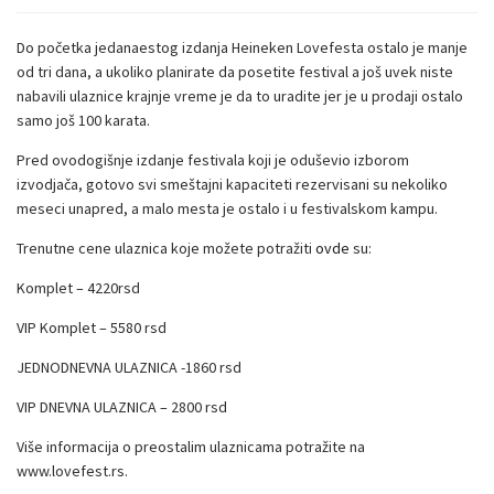
Do početka jedanaestog izdanja Heineken Lovefesta ostalo je manje
od tri dana, a ukoliko planirate da posetite festival a još uvek niste
nabavili ulaznice krajnje vreme je da to uradite jer je u prodaji ostalo
samo još 100 karata.
Pred ovodogišnje izdanje festivala koji je oduševio izborom
izvodjača, gotovo svi smeštajni kapaciteti rezervisani su nekoliko
meseci unapred, a malo mesta je ostalo i u festivalskom kampu.
Trenutne cene ulaznica koje možete potražiti
ovde
su:
Komplet – 4220rsd
VIP Komplet – 5580 rsd
JEDNODNEVNA ULAZNICA -1860 rsd
VIP DNEVNA ULAZNICA – 2800 rsd
Više informacija o preostalim ulaznicama potražite na
www.lovefest.rs.