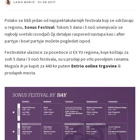
LANA BORIĆ
·
01.08.2017
Polako se bliži jedan od najspektakularnijih festivala koji se održavaju
u regionu,
Sonus Festival
. Tokom 5 dana i 5 noći smenjivaće se
najbolji svetski izvodjači čiji detaljan raspored nastupa kao i after
partyje i boat partyje možete pogledati ispod.
Festivalske ulaznice za posetioce iz EX YU regiona, koje koštaju za
svih 5 dana i 5 noći festivala, su u prodaji po vrlo povoljnim cenama.
Moguće ih je kupiti za 440 kn putem
Entrio online trgovine
ili
prodajnih mesta.