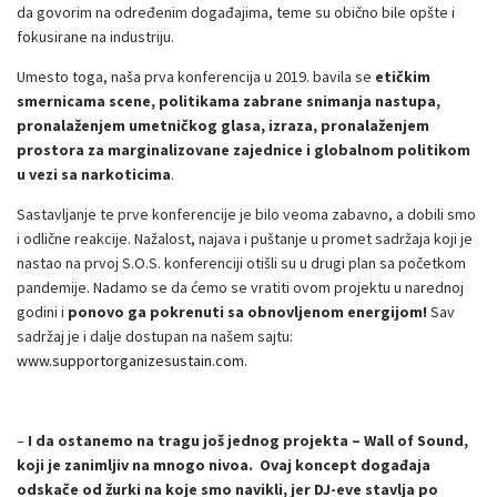
da govorim na određenim događajima, teme su obično bile opšte i
fokusirane na industriju.
Umesto toga, naša prva konferencija u 2019. bavila se
etičkim
smernicama scene, politikama zabrane snimanja nastupa,
pronalaženjem umetničkog glasa, izraza, pronalaženjem
prostora za marginalizovane zajednice i globalnom politikom
u vezi sa narkoticima
.
Sastavljanje te prve konferencije je bilo veoma zabavno, a dobili smo
i odlične reakcije. Nažalost, najava i puštanje u promet sadržaja koji je
nastao na prvoj S.O.S. konferenciji otišli su u drugi plan sa početkom
pandemije. Nadamo se da ćemo se vratiti ovom projektu u narednoj
godini i
ponovo ga pokrenuti sa obnovljenom energijom!
Sav
sadržaj je i dalje dostupan na našem sajtu:
www.supportorganizesustain.com
.
–
I da ostanemo na tragu još jednog projekta – Wall of Sound,
koji je zanimljiv na mnogo nivoa. Ovaj koncept događaja
odskače od žurki na koje smo navikli, jer DJ-eve stavlja po