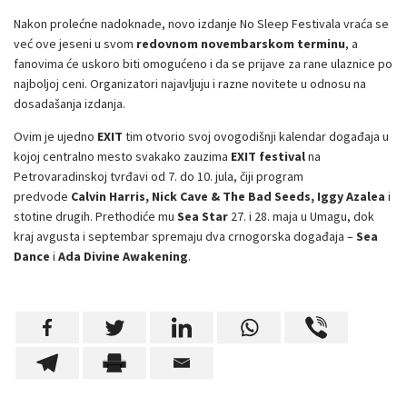
Nakon prolećne nadoknade, novo izdanje No Sleep Festivala vraća se
već ove jeseni u svom
redovnom novembarskom terminu
, a
fanovima će uskoro biti omogućeno i da se prijave za rane ulaznice po
najboljoj ceni. Organizatori najavljuju i razne novitete u odnosu na
dosadašanja izdanja.
Ovim je ujedno
EXIT
tim
otvorio svoj ovogodišnji kalendar događaja u
kojoj centralno mesto svakako zauzima
EXIT festival
na
Petrovaradinskoj tvrđavi od 7. do 10. jula, čiji program
predvode
Calvin Harris, Nick Cave & The Bad Seeds, Iggy Azalea
i
stotine drugih. Prethodiće mu
Sea Star
27. i 28. maja u Umagu, dok
kraj avgusta i septembar spremaju dva crnogorska događaja –
Sea
Dance
i
Ada Divine Awakening
.