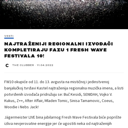
VESTI
NAJTRAŽENIJI REGIONALNI IZVOĐAČI
KOMPLETIRAJU FAZU 1 FRESH WAVE
FESTIVALA 10!
THE CLUBBER
·
11.04.2022
FW10 okupiće od 11. do 13. avgusta na mističnoj i jedinstvenoj
banjalučkoj tvrđavi Kastel najtraženija regionalna muzička imena, a listi
potvrđenih izvođača pridružuju se: Buč Kesidi, SENIDAH, Vojko V.
Kukus, Z++, After Affair, Mladen Tomic, Sinisa Tamamovic, Coeus,
Woodie i Nebs Jack!
Jägermeister LIVE bina jubilarnog Fresh Wave Festivala biće poprište
izliva nevjerovatne energije jer će ugostiti neka od najtraženijih