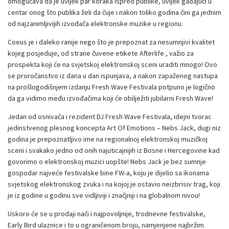
omogućava da je uvijek par koraka ispred publike, uvijek gađajući u
centar onog što publika želi da čuje i nakon toliko godina čini ga jednim
od najzanimljivijih izvođača elektronske muzike u regionu.
Coeus je i daleko ranije nego što je prepoznat za nesumnjivi kvalitet
kojeg posjeduje, od strane čuvene etikete Afterlife , važio za
prospekta koji će na svjetskoj elektronskoj sceni uraditi mnogo! Ovo
se proročanstvo iz dana u dan ispunjava, a nakon zapaženog nastupa
na prošlogodišnjem izdanju Fresh Wave Festivala potpuno je logično
da ga vidimo među izvođačima koji će obilježiti jubilarni Fresh Wave!
Jedan od osnivača i rezident DJ Fresh Wave Festivala, idejni tvorac
jedinstvenog plesnog koncepta Art Of Emotions – Nebs Jack, dugi niz
godina je prepoznatljivo ime na regionalnoj elektronskoj muzičkoj
sceni i svakako jedno od onih najuticajnijih iz Bosne i Hercegovine kad
govorimo o elektronskoj muzici uopšte! Nebs Jack je bez sumnje
gospodar najveće festivalske bine FW-a, koju je dijelio sa ikonama
svjetskog elektronskog zvuka i na kojoj je ostavio neizbrisiv trag, koji
je iz godine u godinu sve vidljiviji i značjniji i na globalnom nivou!
Uskoro će se u prodaji naći i najpovoljnije, trodnevne festivalske,
Early Bird ulaznice i to u ograničenom broju, namjenjene najbržim