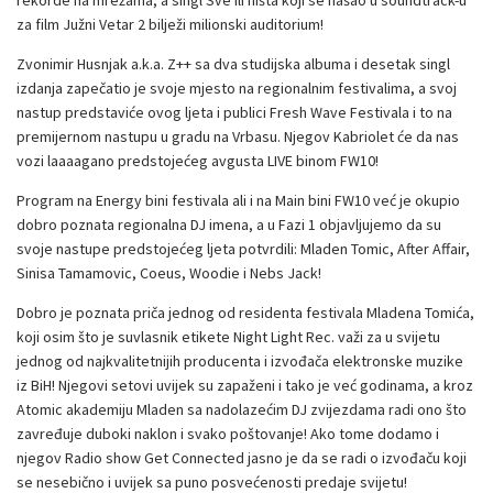
rekorde na mrežama, a singl Sve ili ništa koji se našao u soundtrack-u
za film Južni Vetar 2 bilježi milionski auditorium!
Zvonimir Husnjak a.k.a. Z++ sa dva studijska albuma i desetak singl
izdanja zapečatio je svoje mjesto na regionalnim festivalima, a svoj
nastup predstaviće ovog ljeta i publici Fresh Wave Festivala i to na
premijernom nastupu u gradu na Vrbasu. Njegov Kabriolet će da nas
vozi laaaagano predstojećeg avgusta LIVE binom FW10!
Program na Energy bini festivala ali i na Main bini FW10 već je okupio
dobro poznata regionalna DJ imena, a u Fazi 1 objavljujemo da su
svoje nastupe predstojećeg ljeta potvrdili: Mladen Tomic, After Affair,
Sinisa Tamamovic, Coeus, Woodie i Nebs Jack!
Dobro je poznata priča jednog od residenta festivala Mladena Tomića,
koji osim što je suvlasnik etikete Night Light Rec. važi za u svijetu
jednog od najkvalitetnijih producenta i izvođača elektronske muzike
iz BiH! Njegovi setovi uvijek su zapaženi i tako je već godinama, a kroz
Atomic akademiju Mladen sa nadolazećim DJ zvijezdama radi ono što
zavređuje duboki naklon i svako poštovanje! Ako tome dodamo i
njegov Radio show Get Connected jasno je da se radi o izvođaču koji
se nesebično i uvijek sa puno posvećenosti predaje svijetu!