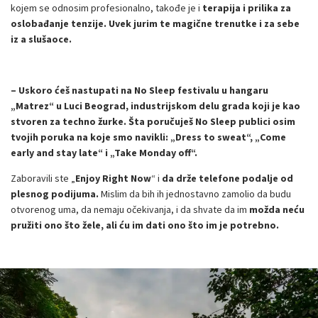
kojem se odnosim profesionalno, takođe je i
terapija i prilika za
oslobađanje tenzije. Uvek jurim te magične trenutke i za sebe
iz a slušaoce.
– Uskoro ćeš nastupati na No Sleep festivalu u hangaru
„Matrez“ u Luci Beograd, industrijskom delu grada koji je kao
stvoren za techno žurke. Šta poručuješ No Sleep publici osim
tvojih poruka na koje smo navikli: „Dress to sweat“, „Come
early and stay late“ i „Take Monday off“.
Zaboravili ste „
Enjoy Right Now
“ i
da drže telefone podalje od
plesnog podijuma.
Mislim da bih ih jednostavno zamolio da budu
otvorenog uma, da nemaju očekivanja, i da shvate da im
možda neću
pružiti ono što žele, ali ću im dati ono što im je potrebno.