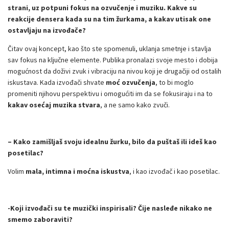
strani, uz potpuni fokus na ozvučenje i muziku. Kakve su
reakcije densera kada su na tim žurkama, a kakav utisak one
ostavljaju na izvođače?
Čitav ovaj koncept, kao što ste spomenuli, uklanja smetnje i stavlja
sav fokus na ključne elemente. Publika pronalazi svoje mesto i dobija
mogućnost da doživi zvuk i vibraciju na nivou koji je drugačiji od ostalih
iskustava. Kada izvođači shvate
moć ozvučenja
, to bi moglo
promeniti njihovu perspektivu i omogućiti im da se fokusiraju i na to
kakav osećaj muzika stvara
, a ne samo kako zvuči.
– Kako zamišljaš svoju idealnu žurku, bilo da puštaš ili ideš kao
posetilac?
Volim
mala, intimna i moćna iskustva
, i kao izvođač i kao posetilac.
-Koji izvođači su te muzički inspirisali? Čije nasleđe nikako ne
smemo zaboraviti?