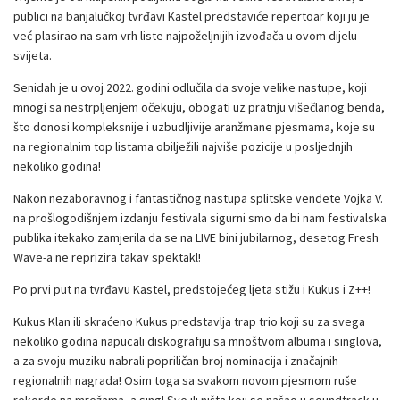
publici na banjalučkoj tvrđavi Kastel predstaviće repertoar koji ju je
već plasirao na sam vrh liste najpoželjnijih izvođača u ovom dijelu
svijeta.
Senidah je u ovoj 2022. godini odlučila da svoje velike nastupe, koji
mnogi sa nestrpljenjem očekuju, obogati uz pratnju višečlanog benda,
što donosi kompleksnije i uzbudljivije aranžmane pjesmama, koje su
na regionalnim top listama obilježili najviše pozicije u posljednjih
nekoliko godina!
Nakon nezaboravnog i fantastičnog nastupa splitske vendete Vojka V.
na prošlogodišnjem izdanju festivala sigurni smo da bi nam festivalska
publika itekako zamjerila da se na LIVE bini jubilarnog, desetog Fresh
Wave-a ne reprizira takav spektakl!
Po prvi put na tvrđavu Kastel, predstojećeg ljeta stižu i Kukus i Z++!
Kukus Klan ili skraćeno Kukus predstavlja trap trio koji su za svega
nekoliko godina napucali diskografiju sa mnoštvom albuma i singlova,
a za svoju muziku nabrali popriličan broj nominacija i značajnih
regionalnih nagrada! Osim toga sa svakom novom pjesmom ruše