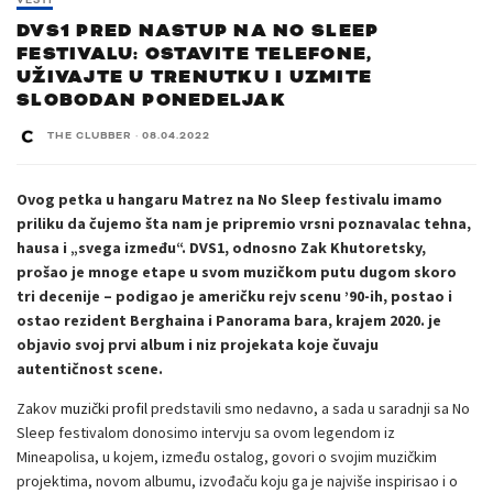
VESTI
DVS1 PRED NASTUP NA NO SLEEP
FESTIVALU: OSTAVITE TELEFONE,
UŽIVAJTE U TRENUTKU I UZMITE
SLOBODAN PONEDELJAK
THE CLUBBER
·
08.04.2022
Ovog petka u hangaru Matrez na No Sleep festivalu imamo
priliku da čujemo šta nam je pripremio vrsni poznavalac tehna,
hausa i „svega između“. DVS1, odnosno Zak Khutoretsky,
prošao je mnoge etape u svom muzičkom putu dugom skoro
tri decenije – podigao je američku rejv scenu ’90-ih, postao i
ostao rezident Berghaina i Panorama bara, krajem 2020. je
objavio svoj prvi album i niz projekata koje čuvaju
autentičnost scene.
Zakov
muzički profil
predstavili smo nedavno, a sada u saradnji sa No
Sleep festivalom donosimo intervju sa ovom legendom iz
Mineapolisa, u kojem, između ostalog, govori o svojim muzičkim
projektima, novom albumu, izvođaču koju ga je najviše inspirisao i o