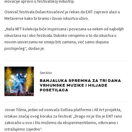
inovacije upravo u festivalskoj industriji.
Osnivač festivala Dušan Kovačević je rekao da EXIT zapravo ulazi u
Metaverse kako bi branio i čuvao iskustva uživo.
„Naša NFT kolekcija biće inspirisana i povezana sa nekim od najboljih
iskustava na i oko festivala. Duboko verujemo u to da iskustva u
novom univerzumu ne smeju biti zamena, već samo dopuna
postojećeg“, dodao je.
See Also
BANJALUKA SPREMNA ZA TRI DANA
VRHUNSKE MUZIKE I HILJADE
POSETILACA
Jovan Tišma, jedan od osnivača SolSea platforme i All Art projekta,
istakao značaj ovog koraka za festival: „Drago mi je što je EXIT rano
zakoračio u ovo i što možemo da eksperimentišemo, otkrivamo i
istražujemo zajedno“.