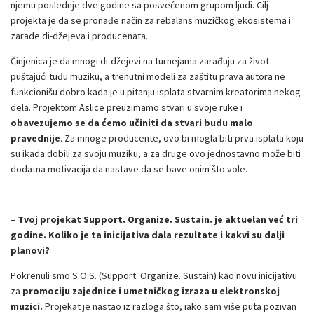
njemu poslednje dve godine sa posvećenom grupom ljudi. Cilj
projekta je da se pronađe način za rebalans muzičkog ekosistema i
zarade di-džejeva i producenata.
Činjenica je da mnogi di-džejevi na turnejama zarađuju za život
puštajući tuđu muziku, a trenutni modeli za zaštitu prava autora ne
funkcionišu dobro kada je u pitanju isplata stvarnim kreatorima nekog
dela. Projektom
Aslice
preuzimamo stvari u svoje ruke i
obavezujemo se da ćemo učiniti da stvari budu malo
pravednije
. Za mnoge producente, ovo bi mogla biti prva isplata koju
su ikada dobili za svoju muziku, a za druge ovo jednostavno može biti
dodatna motivacija da nastave da se bave onim što vole.
–
Tvoj projekat Support. Organize. Sustain. je aktuelan već tri
godine. Koliko je ta inicijativa dala rezultate i kakvi su dalji
planovi?
Pokrenuli smo S.O.S. (Support. Organize. Sustain) kao novu inicijativu
za
promociju zajednice i umetničkog izraza u elektronskoj
muzici.
Projekat je nastao iz razloga što, iako sam više puta pozivan