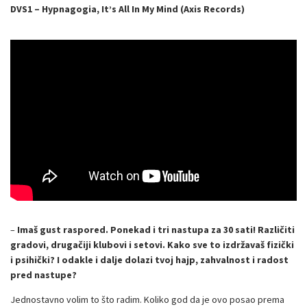
DVS1 – Hypnagogia, It’s All In My Mind (Axis Records)
–
Imaš gust raspored. Ponekad i tri nastupa za 30 sati! Različiti
gradovi, drugačiji klubovi i setovi. Kako sve to izdržavaš fizički
i psihički? I odakle i dalje dolazi tvoj hajp, zahvalnost i radost
pred nastupe?
Jednostavno volim to što radim. Koliko god da je ovo posao prema