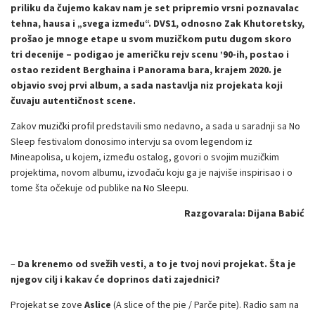
priliku da čujemo kakav nam je set pripremio vrsni poznavalac
tehna, hausa i „svega između“. DVS1, odnosno Zak Khutoretsky,
prošao je mnoge etape u svom muzičkom putu dugom skoro
tri decenije – podigao je američku rejv scenu ’90-ih, postao i
ostao rezident Berghaina i Panorama bara, krajem 2020. je
objavio svoj prvi album, a sada nastavlja niz projekata koji
čuvaju autentičnost scene.
Zakov
muzički profil
predstavili smo nedavno, a sada u saradnji sa No
Sleep festivalom donosimo intervju sa ovom legendom iz
Mineapolisa, u kojem, između ostalog, govori o svojim muzičkim
projektima, novom albumu, izvođaču koju ga je najviše inspirisao i o
tome šta očekuje od publike na
No Sleepu
.
Razgovarala: Dijana Babić
–
Da krenemo od svežih vesti, a to je tvoj novi projekat. Šta je
njegov cilj i kakav će doprinos dati zajednici?
Projekat se zove
Aslice
(A slice of the pie / Parče pite). Radio sam na