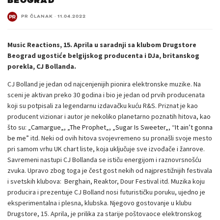
BEOGRAD
PR ČLANAK
·
11.04.2022
Music Reactions, 15. Aprila u saradnji sa klubom Drugstore
Beograd ugostiće belgijskog producenta i DJa, britanskog
porekla, CJ Bollanda.
CJ Bolland je jedan od najcenjenijih pionira elektronske muzike. Na
sceni je aktivan preko 30 godina i bio je jedan od prvih producenata
koji su potpisali za legendarnu izdavačku kuću R&S. Priznat je kao
producent vizionar i autor je nekoliko planetarno poznatih hitova, kao
što su: „
Camargue
„, „
The Prophet
„, „
Sugar Is Sweeter
„, “
It ain’t gonna
be me
” itd. Neki od ovih hitova svojevremeno su pronašli svoje mesto
pri samom vrhu UK chart liste, koja uključuje sve izvođače i žanrove.
Savremeni nastupi CJ Bollanda se ističu energijom i raznovrsnošću
zvuka. Upravo zbog toga je čest gost nekih od najprestižnijih festivala
i svetskih klubova: Berghain, Reaktor, Dour Festival itd. Muzika koju
producira i prezentuje CJ Bolland nosi futurističku poruku, ujedno je
eksperimentalna i plesna, klubska. Njegovo gostovanje u klubu
Drugstore, 15. Aprila, je prilika za starije poštovaoce elektronskog