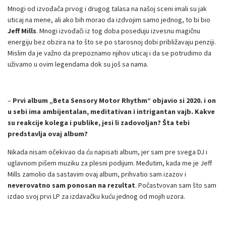
Mnogi od izvođača prvog i drugog talasa na našoj sceni imali su jak
uticaj na mene, ali ako bih morao da izdvojim samo jednog, to bi bio
Jeff Mills
. Mnogi izvođači iz tog doba poseduju izvesnu magičnu
energiju bez obzira na to što se po starosnoj dobi približavaju penziji.
Mislim da je važno da prepoznamo njihov uticaj i da se potrudimo da
uživamo u ovim legendama dok su još sa nama.
–
Prvi album
„Beta Sensory Motor Rhythm“ objavio si 2020. i on
u sebi ima ambijentalan, meditativan i intrigantan vajb. Kakve
su reakcije kolega i publike, jesi li zadovoljan? Šta tebi
predstavlja ovaj album?
Nikada nisam očekivao da ću napisati album, jer sam pre svega DJ i
uglavnom pišem muziku za plesni podijum. Međutim, kada me je Jeff
Mills zamolio da sastavim ovaj album, prihvatio sam izazov i
neverovatno sam ponosan na rezultat
. Počastvovan sam što sam
izdao svoj prvi LP za izdavačku kuću jednog od mojih uzora.