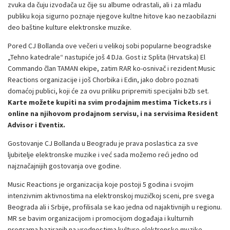
zvuka da čuju izvođača uz čije su albume odrastali, ali i za mlađu
publiku koja sigurno poznaje njegove kultne hitove kao nezaobilazni
deo baštine kulture elektronske muzike.
Pored CJ Bollanda ove večeri u velikoj sobi popularne beogradske
„Tehno katedrale“ nastupiće još 4 DJa. Gost iz Splita (Hrvatska) El
Commando član TAMAN ekipe, zatim RAR ko-osnivač i rezident Music
Reactions organizacije i još Chorbika i Edin, jako dobro poznati
domaćoj publici, koji će za ovu priliku pripremiti specijalni b2b set.
Karte možete kupiti na svim prodajnim mestima Tickets.rs i
online na njihovom
prodajnom servisu
, i na servisima
Resident
Advisor
i
Eventix
.
Gostovanje CJ Bollanda u Beogradu je prava poslastica za sve
ljubitelje elektronske muzike i već sada možemo reći jedno od
najznačajnijih gostovanja ove godine.
Music Reactions je organizacija koje postoji 5 godina i svojim
intenzivnim aktivnostima na elektronskoj muzičkoj sceni, pre svega
Beograda ali i Srbije, profilisala se kao jedna od najaktivnijih u regionu.
MR se bavim organizacijom i promocijom događaja i kulturnih
programa baziranih na vrednostima kulture elektronske muzike.