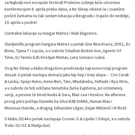
za Najbolji novi evropski festival! Prolećno izdanje biće otvoreno
konferencijom 8. aprila preko dana, a No Sleep vikend će i zvanično
početi žurkama na čak sedam lokacija u Beogradu i trajaće do nedelje,
10. aprila u podne!
Centralne lokacije su hangar Matrez i klub Dugstore.
Slavljenički program hangara Matrez u petak čine Nina Kraviz, DVS1, DJ
Bone, Tijana T i Layzie, a u subotu Stephan Bodzin live, Agents Of
Time, DJ Tennis b2b Kristijan Molnar, Luna Semara i Lukai.
Ovaj No Sleep u klubu Drugstore predstavlja najraznovrsniji program
dosad. U petak nastupa domaća jaka hip hop i trep ekipa – Crni Cerak
& Lacku, Spejs Noksi, Kene Beri, Tam, Mladabeba, XoRade i Iliya Xtrm,
a u subotu će biti održana tematska žurka Euphoria, po istoimenoj
seriji, a pesme će birati Nadia & Sara, Blair Lea i Keskse. Na afterima
prvog jutra puštaju Daniella Da Silva B2B SUMIA, Human Rias i
Monosaccharide, a drugog Sébastien Léger, Dejan Milićević i N-thcbl.
U klubu 20/44 u petak nastupaju Cosmic G & Lipelis i Odopt, a u subotu
Trole i DJ OZ & Matija Duić.