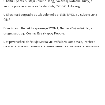
U halfu u petak puštaju Rtikenc Beng, Iva Arifaj, Natasha, Runy, a
subota je rezervisana za Pesto Kinti, CVTKVC i Lukavog.
U Silosima Beograd u petak celo veče vrti SMT#NG, a u subotu Luka
Čikić.
Prvu žurku u Ben Akibi spremaju TYOMA, Nemax i Dušan Nikolić, a
drugu, subotnju Cosmic Eve i Happy People.
Dot prve večeri dočekuje Marka Vukovića b2b Joma Maja, Perfect
Pitch DJs i Petera Portmana, a druge stižu Doo, Neutron i Maria Karan.
Program se nalazi na
sajtu festivala
.
Festivalske ulaznice mogu se kupiti putem sajta
No Sleep festivala
i
preko
Gigs Tix prodajne mreže
. Predfinalna cena standardnih ulaznica
iznosi 2.990 dinara, dok je ograničen broj VIP ulaznica dostupan po
ceni od 4.990 dinara. Informacije o cenama pojedinačnih ulaznica za
propratne programe u okviru No Sleep Festivala dostupne su na sajtu
festivala.
No Sleep konferencija