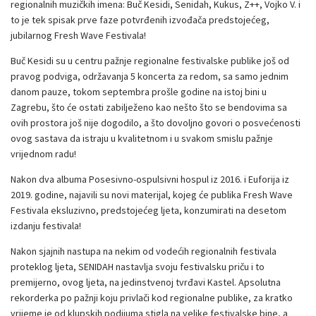
regionalnih muzičkih imena: Buč Kesidi, Senidah, Kukus, Z++, Vojko V. i
to je tek spisak prve faze potvrđenih izvođača predstojećeg,
jubilarnog Fresh Wave Festivala!
Buč Kesidi su u centru pažnje regionalne festivalske publike još od
pravog podviga, održavanja 5 koncerta za redom, sa samo jednim
danom pauze, tokom septembra prošle godine na istoj bini u
Zagrebu, što će ostati zabilježeno kao nešto što se bendovima sa
ovih prostora još nije dogodilo, a što dovoljno govori o posvećenosti
ovog sastava da istraju u kvalitetnom i u svakom smislu pažnje
vrijednom radu!
Nakon dva albuma Posesivno-ospulsivni hospul iz 2016. i Euforija iz
2019. godine, najavili su novi materijal, kojeg će publika Fresh Wave
Festivala eksluzivno, predstojećeg ljeta, konzumirati na desetom
izdanju festivala!
Nakon sjajnih nastupa na nekim od vodećih regionalnih festivala
proteklog ljeta, SENIDAH nastavlja svoju festivalsku priču i to
premijerno, ovog ljeta, na jedinstvenoj tvrđavi Kastel. Apsolutna
rekorderka po pažnji koju privlači kod regionalne publike, za kratko
vrijeme je od klupskih podijuma stigla na velike festivalske bine, a