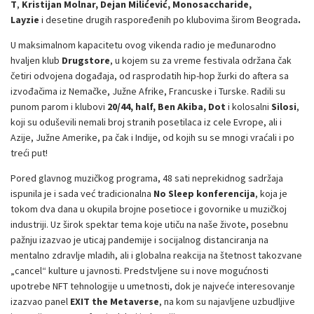
T
,
Kristijan Molnar, Dejan Milićević, Monosaccharide,
Layzie
i
desetine drugih raspoređenih po klubovima širom Beograda
.
U maksimalnom kapacitetu ovog vikenda radio je međunarodno
hvaljen klub
Drugstore
, u kojem su za vreme festivala održana čak
četiri odvojena događaja, od rasprodatih hip-hop žurki do aftera sa
izvođačima iz Nemačke, Južne Afrike, Francuske i Turske. Radili su
punom parom i klubovi
20/44, half, Ben Akiba, Dot
i kolosalni
Silosi
,
koji su oduševili nemali broj stranih posetilaca iz cele Evrope, ali i
Azije, Južne Amerike, pa čak i Indije, od kojih su se mnogi vraćali i po
treći put!
Pored glavnog muzičkog programa, 48 sati neprekidnog sadržaja
ispunila je i sada već tradicionalna
No Sleep konferencija
, koja je
tokom dva dana u okupila brojne posetioce i govornike u muzičkoj
industriji. Uz širok spektar tema koje utiču na naše živote, posebnu
pažnju izazvao je uticaj pandemije i socijalnog distanciranja na
mentalno zdravlje mladih, ali i globalna reakcija na štetnost takozvane
„cancel“ kulture u javnosti. Predstvljene su i nove mogućnosti
upotrebe NFT tehnologije u umetnosti, dok je najveće interesovanje
izazvao panel
EXIT the Metaverse
, na kom su najavljene uzbudljive