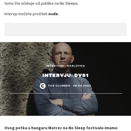
tome šta očekuje od publike na
No Sleepu
.
Intervju možete pročitati
ovde.
INTERVJUI
NASLOVNA
INTERVJU: DVS1
THE CLUBBER
·
08.04.2022
Ovog petka u hangaru Matrez na No Sleep festivalu imamo