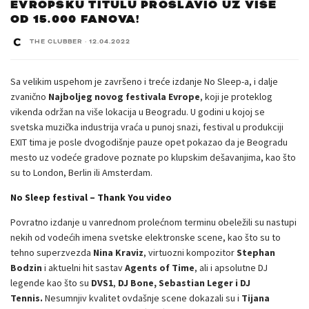
EVROPSKU TITULU PROSLAVIO UZ VIŠE
OD 15.000 FANOVA!
THE CLUBBER
·
12.04.2022
Sa velikim uspehom je završeno i treće izdanje No Sleep-a, i dalje
zvanično
Najboljeg novog festivala Evrope
, koji je proteklog
vikenda održan na više lokacija u Beogradu. U godini u kojoj se
svetska muzička industrija vraća u punoj snazi, festival u produkciji
EXIT tima je posle dvogodišnje pauze opet pokazao da je Beogradu
mesto uz vodeće gradove poznate po klupskim dešavanjima, kao što
su to London, Berlin ili Amsterdam.
No Sleep festival – Thank You video
Povratno izdanje u vanrednom prolećnom terminu
obeležili su nastupi
nekih od vodećih imena svetske elektronske scene, kao što su to
tehno superzvezda
Nina Kraviz
, virtuozni kompozitor
Stephan
Bodzin
i aktuelni hit sastav
Agents of Time
, ali i apsolutne DJ
legende kao što su
DVS1
,
DJ Bone, Sebastian Leger i DJ
Tennis.
Nesumnjiv kvalitet ovdašnje scene dokazali su i
Tijana