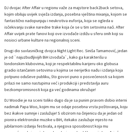
DJ dvojac After Affair u regionu važe za majstore back2back setova,
kojim obiluju uvijek svježa izdanja, posebna vještina mixanja, kojom se
fantastično nadopunjuju i neukrotiva euforija, koja se ogleda u
isčekivanju svake naredne trake koja će se u tim setovima naći. After
Affair uvijek prate fanovi koji ove izvođače izdižu u sferu onih koji su
nosioci urbane kulture na regionalnoj sceni.
Drugi dio suvlasničkog dvojca Night Light Rec. Siniša Tamamović, jedan
je od `najuzbudljivijih BiH izvođača`, kako ga karakterišu u
londonskim klubovima, koji je respektabilnu karijeru oko globusa
gradio istančanim setovima u kojima se nerijetko nađu i izdanja koja
potpuno oduševe publiku, što govori puno o posvećenosti sa kojom
prilazi ne samo nastupima već i produkciji i predstavlja auru
bezkompromisnosti koja ga već godinama okružuje!
DJ Woodie je na sceni toliko dugo da je sa punim pravom dobio interni
nadimak Papa Woo, kojim mu se odaje posebna vrsta poštovanja, koju
bez ikakve sumnje i zaslužuje! S obzirom na činjenicu da je jedan od
pionira elektronske muzike u BiH, itekako zaslužuje mjesto na
jubilarnom izdanju festivala, a njegova sposobnost koja mu