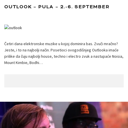
OUTLOOK – PULA – 2.-6. SEPTEMBER
Četiri dana elektronske muzike u kojoj dominira bas. Zvuči mračno?
Jeste, i to na najbolji način. Posetioci ovogodišnjeg Outlooka imaće
prilike da čuju najbolji house, techno i electro zvuk a nastupaće Noisia,
Mount Kimbie, Bodhi…