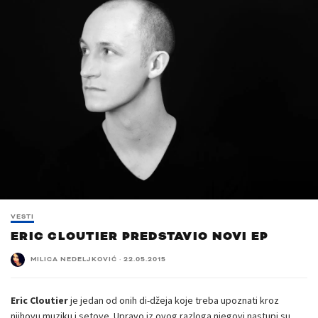
VESTI
ERIC CLOUTIER PREDSTAVIO NOVI EP
MILICA NEDELJKOVIĆ
·
22.05.2015
Eric Cloutier
je jedan od onih di-džeja koje treba upoznati kroz
njihovu muziku i setove. Upravo iz ovog razloga njegovi nastupi su