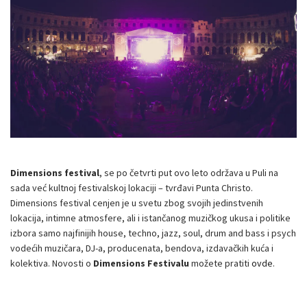
Dimensions festival
, se po četvrti put ovo leto održava u Puli na
sada već kultnoj festivalskoj lokaciji – tvrđavi Punta Christo.
Dimensions festival cenjen je u svetu zbog svojih jedinstvenih
lokacija, intimne atmosfere, ali i istančanog muzičkog ukusa i politike
izbora samo najfinijih house, techno, jazz, soul, drum and bass i psych
vodećih muzičara, DJ-a, producenata, bendova, izdavačkih kuća i
kolektiva. Novosti o
Dimensions Festivalu
možete pratiti
ovde
.