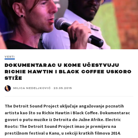
VESTI
DOKUMENTARAC U KOME UČESTVUJU
RICHIE HAWTIN I BLACK COFFEE USKORO
STIŽE
MILICA NEDELJKOVIĆ
·
23.05.2015
The Detroit Sound Project uključuje angažovanje poznatih
artista kao što su Richie Hawtin i Black Coffee. Dokumentarac
govori o putu muzike iz Detroita do Južne Afrike. Electric
Roots: The Detroit Sound Project imao je premijeru na
prestižnom festival u Kanu, u sekciji kratkih filmova 2014.