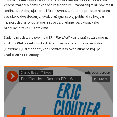
veoma traženi o čemu svedoče rezidenture u zapaženijim klubovima u
Berlinu, Detroitu, Nju Jorku i širom sveta. Cloutier je prisutan na sceni
već skoro dve decenije, uvek pružajući svojoj publici da uživaju u
muzici odabranoj od stane njegovog prefinjenog ukusa, kako
produkcije tako i u setovima.
Sada je predstavio svoj novi EP
“
Raxeira“
koji je izašao za samo na
vinilu na
Wolfskuil Limited.
Album se sastoji iz dve nove trake
„Raxeira“ i „Palimpsest“, kao i remiks naslovne numere koju je
uradio
Donato Dozzy.