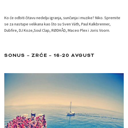
Ko će odbiti čitavu nedelju igranja, sunčanja i muzike? Niko. Spremite
se za nastupe velikana kao što su Sven Väth, Paul Kalkbrenner,
Dubfire, DJ Koze,Soul Clap, RØDHÅD, Maceo Plex i Joris Voorn.
SONUS – ZRĆE – 16-20 AVGUST