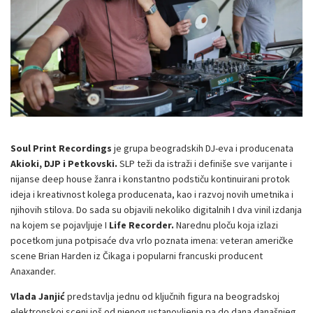
Soul Print Recordings
je grupa beogradskih DJ-eva i producenata
Akioki, DJP i Petkovski.
SLP teži da istraži i definiše sve varijante i
nijanse deep house žanra i konstantno podstiču kontinuirani protok
ideja i kreativnost kolega producenata, kao i razvoj novih umetnika i
njihovih stilova. Do sada su objavili nekoliko digitalnih I dva vinil izdanja
na kojem se pojavljuje I
Life Recorder.
Narednu ploču koja izlazi
pocetkom juna potpisaće dva vrlo poznata imena: veteran američke
scene Brian Harden iz Čikaga i popularni francuski producent
Anaxander.
Vlada Janjić
predstavlja jednu od ključnih figura na beogradskoj
elektronskoj sceni još od njenog ustanovljenja pa do dana današnjeg.