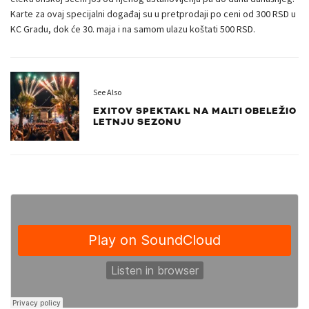
Karte za ovaj specijalni događaj su u pretprodaji po ceni od 300 RSD u
KC Gradu, dok će 30. maja i na samom ulazu koštati 500 RSD.
See Also
EXITOV SPEKTAKL NA MALTI OBELEŽIO
LETNJU SEZONU