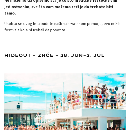
Ne možemo da opišemo šta je to što hrvatske festivale čini
jedinstvenim, sve što vam možemo reći je da trebate biti
tamo.
Ukoliko se ovog leta budete našli na hrvatskom primorju, evo nekih
festivala koje bi trebali da posetite.
HIDEOUT – ZRĆE – 28. JUN–2. JUL