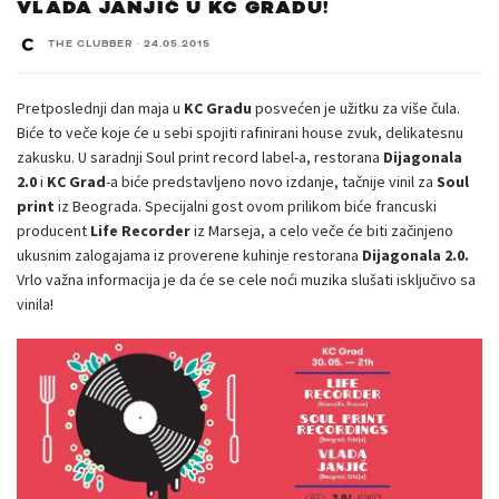
VLADA JANJIĆ U KC GRADU!
THE CLUBBER
·
24.05.2015
Pretposlednji dan maja u
KC Gradu
posvećen je užitku za više čula.
Biće to veče koje će u sebi spojiti rafinirani house zvuk, delikatesnu
zakusku. U saradnji Soul print record label-a, restorana
Dijagonala
2.0
i
KC Grad
-a biće predstavljeno novo izdanje, tačnije vinil za
Soul
print
iz Beograda. Specijalni gost ovom prilikom biće francuski
producent
Life Recorder
iz Marseja, a celo veče će biti začinjeno
ukusnim zalogajama iz proverene kuhinje restorana
Dijagonala 2.0.
Vrlo važna informacija je da će se cele noći muzika slušati isključivo sa
vi
nila!