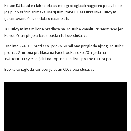
Nakon
DJ Natalie i fake seta
su mnogi proglasili najgorim pojavilo se
još puno sličnih snimaka. Medjutim, fake DJ set ukrajinke
Juicy M
garantovano će vas dobro nasmejati.
DJ Juicy M
ima milione pratilaca na Youtube kanalu. Prvenstveno jer
koristi četiri plejera kada pušta i to bez slušalica.
Ona ima 524,035 pratilaca i preko 50 miliona pregleda njeog Youtube
profila, 2 miliona pratilaca na Facebooku i oko 70 hiljada na
Twitteru. Juicy M je čak i na Top 100 DJs listi po The DJ List pollu.
Evo kako izgleda korišćenje četiri CDJa bez slušalica.