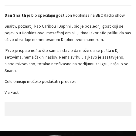
Dan Snaith
je bio specilajni gost Jon Hopkinsa na BBC Radio show.
Snaith, poznatiji kao Caribou i Daphni , bio je poslednji gost koji se
pojavio u Hopkins-ovoj mesečnoj emisiji, i time iskoristio priliku da nas
uživo obraduje neimenovanom Daphni-evom numerom.
‘Prvo je ispalo nešto što sam sastavio da može da se pušta u Dj
setovima, nema čak ni naslov. Nema svrhu…aljkavo je sastavljeno,
slabo miksovano, totalno neefikasno na podijumu za igru,’ našalio se
Snaith.
Celu emisiju možete
poslušati
i
preuzeti
.
Via
Fact