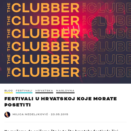
BLOG
FESTIVALI
HRVATSKA
NASLOVNA
FESTIVALI U HRVATSKOJ KOJE MORATE
POSETITI
MILICA NEDELJKOVIĆ
·
23.05.2015