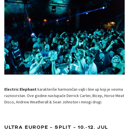
Electric Elephant
karakteriše harmoničan vajb i line up koji je veoma
raznovrstan. Ove godine nastupaće Derrick Carter, Bicep, Horse Meat
Disco, Andrew Weatherall & Sean Johnston i mnogi drugi.
ULTRA EUROPE – SPLIT – 10.-12. JUL