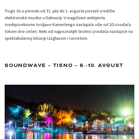
Trogir će u periodu od 31. jula do 1. avgusta postati središte
elektronske muzike u Dalmaciji. U magičnom ambijentu
srednjovekovne tvrdjave Kamerlengo nastupiće više od 20 izvođača
tokom dve večeri. Neki od najpoznatijih techno izvođača nastupiće na
spektakularnoj lokaciji razglasom i rasvetom.
SOUNDWAVE – TISNO – 6.-10. AVGUST