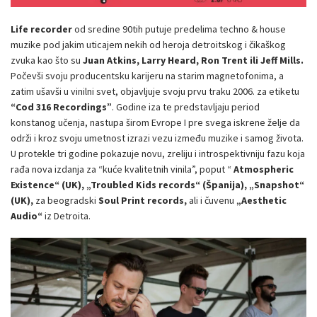
Life recorder
od sredine 90tih putuje predelima techno & house
muzike pod jakim uticajem nekih od heroja detroitskog i čikaškog
zvuka kao što su
Juan Atkins, Larry Heard, Ron Trent ili Jeff Mills.
Počevši svoju producentsku karijeru na starim magnetofonima, a
zatim ušavši u vinilni svet, objavljuje svoju prvu traku 2006. za etiketu
“Cod 316 Recordings”
. Godine iza te predstavljaju period
konstanog učenja, nastupa širom Evrope I pre svega iskrene želje da
održi i kroz svoju umetnost izrazi vezu između muzike i samog života.
U protekle tri godine pokazuje novu, zreliju i introspektivniju fazu koja
rađa nova izdanja za “kuće kvalitetnih vinila”, poput “
Atmospheric
Existence“ (UK), „Troubled Kids records“ (Španija), „Snapshot“
(UK),
za beogradski
Soul Print records,
ali i čuvenu
„Aesthetic
Audio“
iz Detroita.