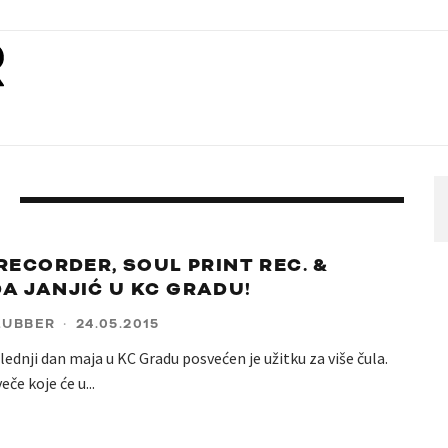
 RECORDER, SOUL PRINT REC. &
A JANJIĆ U KC GRADU!
LUBBER
·
24.05.2015
ednji dan maja u KC Gradu posvećen je užitku za više čula.
veče koje će u
...