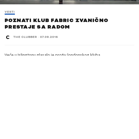
VESTI
POZNATI KLUB FABRIC ZVANIČNO
PRESTAJE SA RADOM
THE CLUBBER
·
07.09.2016
Veće u Islingtonu glasalo je protiv londonskog kluba.
fabric
će ostati zatvoren i zvanično prestaje sa radon nakon što je
izgubio licencu.
Članovi veća su se sastali 6. septembra u gladskoj skupštini sa
čelnicima kluba fabric, policijom i većem za javno zdravlje. Saslušanje,
koje je trajalo više od šest sati završnicu je dobilo negde u 1 čas posle
ponoći, kada je izglasano protiv kluba.
„Kultura konzumiranja droge postoji u klubu dok su izvršni
menadžment i obezbedjenje nemoćni da to kontrolišu.“, izjavljuju
članovi veća.