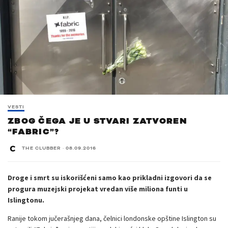
VESTI
ZBOG ČEGA JE U STVARI ZATVOREN
“FABRIC”?
THE CLUBBER
·
08.09.2016
Droge i smrt su iskorišćeni samo kao prikladni izgovori da se
progura muzejski projekat vredan više miliona funti u
Islingtonu.
Ranije tokom jučerašnjeg dana, čelnici londonske opštine Islington su