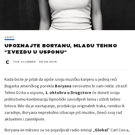
VESTI
UPOZNAJTE BORYANU, MLADU TEHNO
“ZVEZDU U USPONU“
THE CLUBBER
·
09.09.2016
Kada biste je pitali da opiše svoju muzičku karijeru u jednoj reči
Bugarka američkog porekla
Boryana
verovatno bi vam rekla: strast!
Tehno DJ-ka u usponu,
1. oktobra u Drugstore
će doneti svoju
jedinstvenu kombinaciju hipnotički zavodljivih tema i oštrih tehno
bitova. Bilo da je nastupanje, produkcija originalnih traka, remiksi ili
saradnje, Boryana neprekidno izbacuje još muzike, čineći svoj rad
aktuelnim i zanimljivim.
Boryana-ini miksevi su se pojavljivali radio emisiji „
Global
” Carl Cox-a,