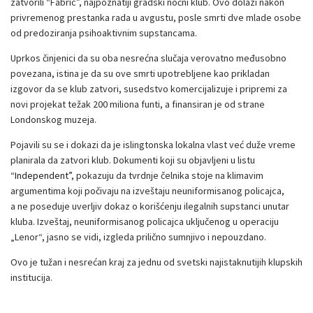
zatvorili “Fabric”, najpoznatiji gradski noćni klub. Ovo dolazi nakon
privremenog prestanka rada u avgustu, posle smrti dve mlade osobe
od predoziranja psihoaktivnim supstancama.
Uprkos činjenici da su oba nesrećna slučaja verovatno međusobno
povezana, istina je da su ove smrti upotrebljene kao prikladan
izgovor da se klub zatvori, susedstvo komercijalizuje i pripremi za
novi projekat težak 200 miliona funti, a finansiran je od strane
Londonskog muzeja.
Pojavili su se i dokazi da je islingtonska lokalna vlast već duže vreme
planirala da zatvori klub. Dokumenti koji su objavljeni u listu
“Independent”
, pokazuju da tvrdnje čelnika stoje na klimavim
argumentima koji počivaju na izveštaju neuniformisanog policajca,
a ne poseduje uverljiv dokaz o korišćenju ilegalnih supstanci unutar
kluba. Izveštaj, neuniformisanog policajca uključenog u operaciju
„Lenor“, jasno se vidi, izgleda prilično sumnjivo i nepouzdano.
Ovo je tužan i nesrećan kraj za jednu od svetski najistaknutijih klupskih
institucija.