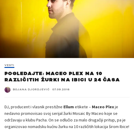
VESTI
POGLEDAJTE: MACEO PLEX NA 10
RAZLIČITIH ŽURKI NA IBICI U 24 ČASA
BOJANA DJORDJEVIĆ
·
07.09.2016
DJ, producent i vlasnik prestižne
Ellum
etikete –
Maceo Plex
je
nedavno promovisao svoj serijal žurki Mosaic By Maceo koje se
održavaju u klubu Pacha. On se odlučio za malo drugačiji pritup, pa je
organizovao nomadsku kućnu žurku na 10 različitih lokacija širom Ibice!