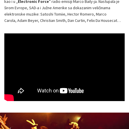
kao i u „
Electronic Force
” radio emisiji Marco Baily-ja. Nastupala je
širom Evrope, SAD-a i Južne Amerike sa dokazanim veličinama
elektronske muzike: Satoshi Tomiie, Hector Romero, Marco
Carola, Adam Beyer, Christian Smith, Dan Curtin, Felix Da Housecat…