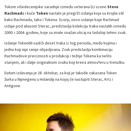
Tokom višedecenijske saradnje između veterana DJ scene
Steve
Rachmad
a i kuće
Token
nastalo je pregršt izdanja koja su krojila stil
kako Rachmada, tako i Tokena. Scorp, novo izdanje koje Rachmad
izdaje pod aliasom Sterac, predstavlja kolekciju traka nastalih između
2000. i 2004. godine, koje su imale snažan uticaj na tadašnji tehno zvuk.
Izdanje Token66 sadrži deset traka iz tog perioda, među kojima i
jednu koji nije ranije objavljivana. Zvuk predstavlja kombinaciju
Rachmadove preciznosti u produkciji i težnje Tokena ka nešto
starijem, ali i dalje originalnom zvuku koji kreira atmosferu u trenutku.
Datum izdavanja je 28. oktobar, za koji je takođe zakazana Token
žurka u Nijmegenu u Holandiji na kojoj će nastupiti Sterac, Kr!z i
Antigone.