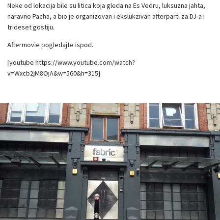
Neke od lokacija bile su litica koja gleda na Es Vedru, luksuzna jahta,
naravno Pacha, a bio je organizovan i ekslukzivan afterparti za DJ-a i
trideset gostiju.
Aftermovie pogledajte ispod.
[youtube https://www.youtube.com/watch?
v=Wxcb2jM8OjA&w=560&h=315]