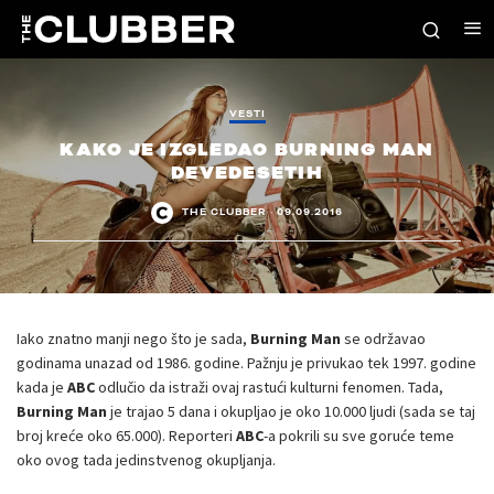
VESTI
KAKO JE IZGLEDAO BURNING MAN
DEVEDESETIH
THE CLUBBER
·
09.09.2016
Iako znatno manji nego što je sada,
Burning Man
se održavao
godinama unazad od 1986. godine. Pažnju je privukao tek 1997. godine
kada je
ABC
odlučio da istraži ovaj rastući kulturni fenomen. Tada,
Burning Man
je trajao 5 dana i okupljao je oko 10.000 ljudi (sada se taj
broj kreće oko 65.000). Reporteri
ABC
-a pokrili su sve goruće teme
oko ovog tada jedinstvenog okupljanja.