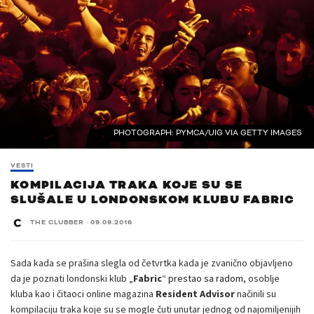
PHOTOGRAPH: PYMCA/UIG VIA GETTY IMAGES
VESTI
KOMPILACIJA TRAKA KOJE SU SE
SLUŠALE U LONDONSKOM KLUBU FABRIC
THE CLUBBER
·
09.09.2016
Sada kada se prašina slegla od četvrtka kada je zvanično objavljeno
da je poznati londonski klub „
Fabric
“
prestao sa radom
, osoblje
kluba kao i čitaoci online magazina
Resident Advisor
načinili su
kompilaciju traka koje su se mogle čuti unutar jednog od najomiljenijih