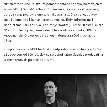
humanitarne svrhe Društvu za pomoć mentalno nedovoljno razvijenim
licima (MNRL) “Anđeli” iz Užica. Podsećamo, festival je od osnivanja,
pored širenja pozitivne energije i aktiviranja užičke scene, oduvek
imao i plemeniti cilj humanitarne pomoći različitim udruženjima i
institucijama. Takva su bila i udruženje “Roditelj – Užice” u okviru akcije
“Pomoć bolesnoj i ugroženoj deci”, te saradnja sa Fondom B92 za
kupovinu tehničke opreme i radnog materijala za Opštu bolnicu u
Užicu.
Komplet karata za NEXT festival u pretprodaji biće dostupne u GKC-u
Užice po ceni od 500 rsd, dok će se pojedinačne ulaznice prodavati na
vratima festivala po ceni od 400 rsd.