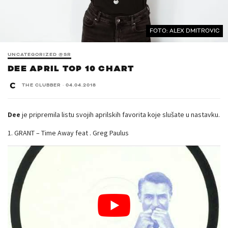
FOTO: ALEX DMITROVIC
UNCATEGORIZED @SR
DEE APRIL TOP 10 CHART
THE CLUBBER
·
04.04.2018
Dee
je pripremila listu svojih aprilskih favorita koje slušate u nastavku.
1. GRANT – Time Away feat . Greg Paulus