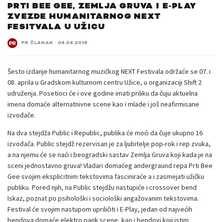
PRTI BEE GEE, ZEMLJA GRUVA I E-PLAY
ZVEZDE HUMANITARNOG NEXT
FESITVALA U UŽICU
PR ČLANAK
·
04.04.2018
Šesto izdanje humanitarnog muzičkog NEXT Festivala održaće se 07. i
08. aprila u Gradskom kulturnom centru Užice, u organizaciji Shift 2
udruženja. Posetioci će i ove godine imati priliku da čuju aktuelna
imena domaće alternatnivne scene kao i mlade i još neafirmisane
izvođače.
Na dva stejdža Public i Republic, publika će moći da čuje ukupno 16
izvođača. Public stejdž rezervisan je za ljubitelje pop-rok i rep zvuka,
a na njemu će se naći i beogradski sastav Zemlja Gruva koji kada je na
sceni jednostavno gruva! Vladari domaćeg andergraund repa Prti Bee
Gee svojim eksplicitnim tekstovima fasciniraće a i zasmejati užičku
publiku. Pored njih, na Public stejdžu nastupiće i crossover bend
Iskaz, poznat po psihološki i sociološki angažovanim tekstovima.
Festival će svojim nastupom upriličiti i E-Play, jedan od najvećih
bendova domaće elektro pank scene, kao i bendovi koji istim