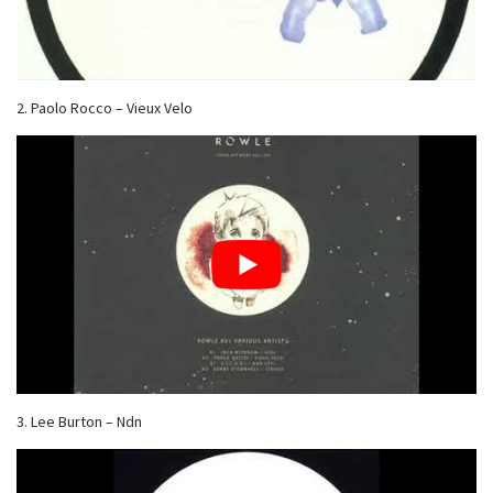
2. Paolo Rocco – Vieux Velo
3. Lee Burton – Ndn