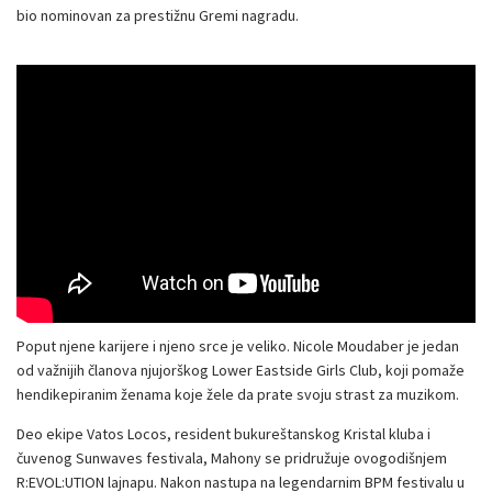
bio nominovan za prestižnu Gremi nagradu.
Poput njene karijere i njeno srce je veliko. Nicole Moudaber je jedan
od važnijih članova njujorškog Lower Eastside Girls Club, koji pomaže
hendikepiranim ženama koje žele da prate svoju strast za muzikom.
Deo ekipe Vatos Locos, resident bukureštanskog Kristal kluba i
čuvenog Sunwaves festivala, Mahony se pridružuje ovogodišnjem
R:EVOL:UTION lajnapu. Nakon nastupa na legendarnim BPM festivalu u