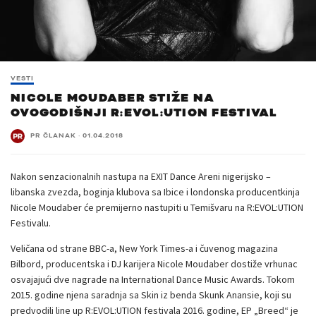
VESTI
NICOLE MOUDABER STIŽE NA
OVOGODIŠNJI R:EVOL:UTION FESTIVAL
PR ČLANAK
·
01.04.2018
Nakon senzacionalnih nastupa na EXIT Dance Areni nigerijsko –
libanska zvezda, boginja klubova sa Ibice i londonska producentkinja
Nicole Moudaber će premijerno nastupiti u Temišvaru na R:EVOL:UTION
Festivalu.
Veličana od strane BBC-a, New York Times-a i čuvenog magazina
Bilbord, producentska i DJ karijera Nicole Moudaber dostiže vrhunac
osvajajući dve nagrade na International Dance Music Awards. Tokom
2015. godine njena saradnja sa Skin iz benda Skunk Anansie, koji su
predvodili line up R:EVOL:UTION festivala 2016. godine, EP „Breed“ je