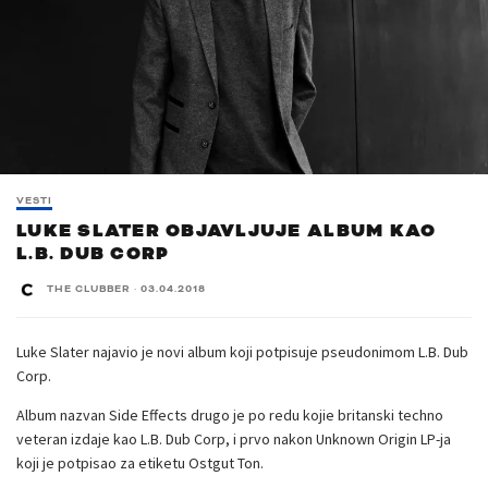
VESTI
LUKE SLATER OBJAVLJUJE ALBUM KAO
L.B. DUB CORP
THE CLUBBER
·
03.04.2018
Luke Slater najavio je novi album koji potpisuje pseudonimom L.B. Dub
Corp.
Album nazvan Side Effects drugo je po redu kojie britanski techno
veteran izdaje kao L.B. Dub Corp, i prvo nakon Unknown Origin LP-ja
koji je potpisao za etiketu Ostgut Ton.