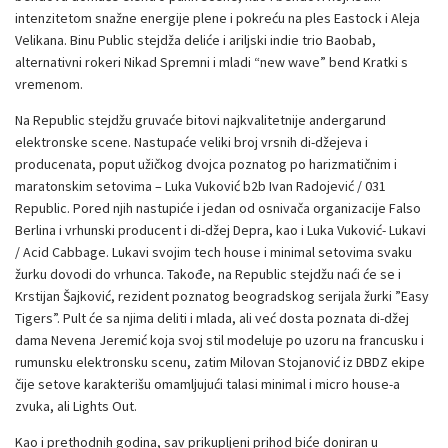
intenzitetom snažne energije plene i pokreću na ples Eastock i Aleja
Velikana. Binu Public stejdža deliće i ariljski indie trio Baobab,
alternativni rokeri Nikad Spremni i mladi “new wave” bend Kratki s
vremenom.
Na Republic stejdžu gruvaće bitovi najkvalitetnije andergarund
elektronske scene. Nastupaće veliki broj vrsnih di-džejeva i
producenata, poput užičkog dvojca poznatog po harizmatičnim i
maratonskim setovima – Luka Vuković b2b Ivan Radojević / 031
Republic. Pored njih nastupiće i jedan od osnivača organizacije Falso
Berlina i vrhunski producent i di-džej Depra, kao i Luka Vuković- Lukavi
/ Acid Cabbage. Lukavi svojim tech house i minimal setovima svaku
žurku dovodi do vrhunca. Takođe, na Republic stejdžu naći će se i
Krstijan Šajković, rezident poznatog beogradskog serijala žurki ”Easy
Tigers”. Pult će sa njima deliti i mlada, ali već dosta poznata di-džej
dama Nevena Jeremić koja svoj stil modeluje po uzoru na francusku i
rumunsku elektronsku scenu, zatim Milovan Stojanović iz DBDZ ekipe
čije setove karakterišu omamljujući talasi minimal i micro house-a
zvuka, ali Lights Out.
Kao i prethodnih godina, sav prikupljeni prihod biće doniran u