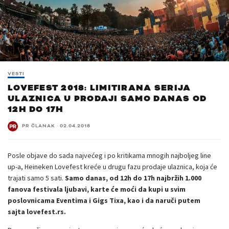
VESTI
LOVEFEST 2018: LIMITIRANA SERIJA
ULAZNICA U PRODAJI SAMO DANAS OD
12H DO 17H
PR ČLANAK
·
02.04.2018
Posle objave do sada najvećeg i po kritikama mnogih najboljeg line
up-a, Heineken Lovefest kreće u drugu fazu prodaje ulaznica, koja će
trajati samo 5 sati.
Samo danas, od 12h do 17h najbržih 1.000
fanova festivala ljubavi, karte će moći da kupi u svim
poslovnicama Eventima i Gigs Tixa, kao i da naruči putem
sajta
lovefest.rs
.