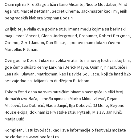
Osim njih na Fire Stage stižu i Ilario Alicante, Nicole Moudaber, Mind
Against, Marcel Dettman, Secret Cinema, Jackmaster kao i miljenik
beogradskih klabera Stephan Bodzin.
Za ljubitelje vinila ove godine stižu imena među kojima su berlinski
mag Levon Vincent, Glenn Underground, Prosumer, Robert Bergman,
Optimo, Gerd Janson, Dan Shake, a ponovo nam dolazi i čuveni
Marcellus Pittman.
Ove godine Detroit ulazi na velika vrata i to na novoj festivalskoj bini,
gde ćemo slušati Kenny Larkina i Derick May-a. Osim njih nastupiće i
Len Faki, Blawan, Matrixxman, kao i Davide Squillace, koji će imati b2b
set zajedno sa italijanskim di-džejem Butchom.
Tokom četiri dana na svim muzičkim binama nastupiće i veliki broj
domaćih izvođača, a među njima su Marko Milosavljević, Dejan
Milićević, Lea Dobričić, Vlada Janjić, Ilija Đoković, DJ Mene, Beyond
House ekipa, dok nam iz Hrvatske stižu Pytzek, Mislav, Jan Kinčl i
Matija Duić.
Kompletnu listu izvođača, kao i sve informacije o festivalu možete
pogledati na
www.lovefest.rs
.