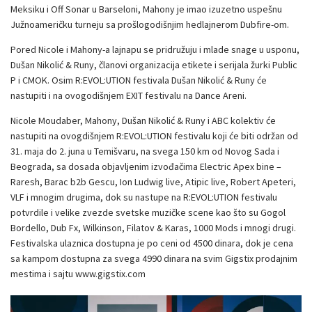
Meksiku i Off Sonar u Barseloni, Mahony je imao izuzetno uspešnu
Južnoameričku turneju sa prošlogodišnjim hedlajnerom Dubfire-om.
Pored Nicole i Mahony-a lajnapu se pridružuju i mlade snage u usponu,
Dušan Nikolić & Runy, članovi organizacija etikete i serijala žurki Public
P i CMOK. Osim R:EVOL:UTION festivala Dušan Nikolić & Runy će
nastupiti i na ovogodišnjem EXIT festivalu na Dance Areni.
Nicole Moudaber, Mahony, Dušan Nikolić & Runy i ABC kolektiv će
nastupiti na ovogdišnjem R:EVOL:UTION festivalu koji će biti održan od
31. maja do 2. juna u Temišvaru, na svega 150 km od Novog Sada i
Beograda, sa dosada objavljenim izvođačima Electric Apex bine –
Raresh, Barac b2b Gescu, Ion Ludwig live, Atipic live, Robert Apeteri,
VLF i mnogim drugima, dok su nastupe na R:EVOL:UTION festivalu
potvrdile i velike zvezde svetske muzičke scene kao što su Gogol
Bordello, Dub Fx, Wilkinson, Filatov & Karas, 1000 Mods i mnogi drugi.
Festivalska ulaznica dostupna je po ceni od 4500 dinara, dok je cena
sa kampom dostupna za svega 4990 dinara na svim Gigstix prodajnim
mestima i sajtu www.gigstix.com