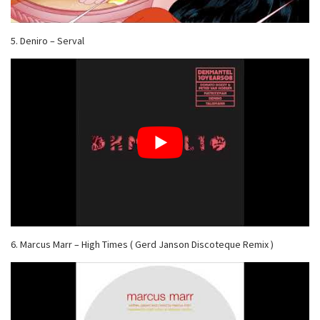
5. Deniro – Serval
6. Marcus Marr – High Times ( Gerd Janson Discoteque Remix )