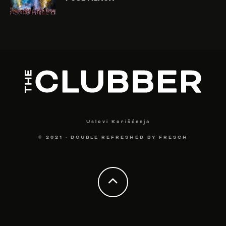
Uslovi Korišćenja
© 2021
·
DOUBLE REFRESHED BY
FRESCH