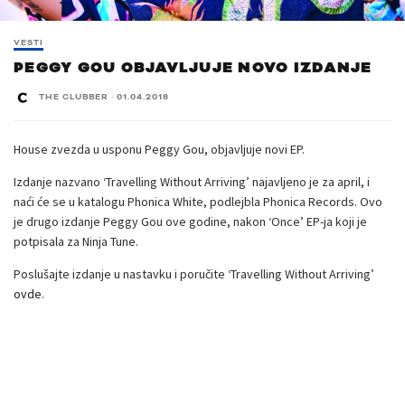
VESTI
PEGGY GOU OBJAVLJUJE NOVO IZDANJE
THE CLUBBER
·
01.04.2018
House zvezda u usponu Peggy Gou, objavljuje novi EP.
Izdanje nazvano ‘Travelling Without Arriving’ najavljeno je za april, i
naći će se u katalogu Phonica White, podlejbla
Phonica Records
. Ovo
je drugo izdanje Peggy Gou ove godine, nakon ‘Once’ EP-ja koji je
potpisala za Ninja Tune.
Poslušajte izdanje u nastavku i poručite ‘Travelling Without Arriving’
ovde
.