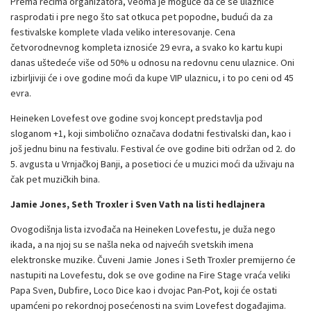
Prema rečima organizatora, veoma je moguće da će se ulaznice
rasprodati i pre nego što sat otkuca pet popodne, budući da za
festivalske komplete vlada veliko interesovanje. Cena
četvorodnevnog kompleta iznosiće 29 evra, a svako ko kartu kupi
danas uštedeće više od 50% u odnosu na redovnu cenu ulaznice. Oni
izbirljiviji će i ove godine moći da kupe VIP ulaznicu, i to po ceni od 45
evra.
Heineken Lovefest ove godine svoj koncept predstavlja pod
sloganom +1, koji simbolično označava dodatni festivalski dan, kao i
još jednu binu na festivalu. Festival će ove godine biti održan od 2. do
5. avgusta u Vrnjačkoj Banji, a posetioci će u muzici moći da uživaju na
čak pet muzičkih bina.
Jamie Jones, Seth Troxler i Sven Vath na listi hedlajnera
Ovogodišnja lista izvođača na Heineken Lovefestu, je duža nego
ikada, a na njoj su se našla neka od najvećih svetskih imena
elektronske muzike. Čuveni Jamie Jones i Seth Troxler premijerno će
nastupiti na Lovefestu, dok se ove godine na Fire Stage vraća veliki
Papa Sven, Dubfire, Loco Dice kao i dvojac Pan-Pot, koji će ostati
upamćeni po rekordnoj posećenosti na svim Lovefest događajima.