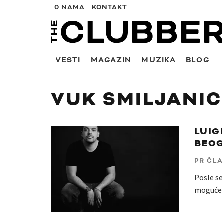
O NAMA
KONTAKT
VESTI
MAGAZIN
MUZIKA
BLOG
VUK SMILJANIC
LUIG
BEO
PR ČL
Posle se
mogućem