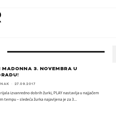
I MADONNA 3. NOVEMBRA U
GRADU!
ANAK
·
27.09.2017
rijala izvanredno dobrih žurki, PLAY nastavlja u najjačem
 tempu – sledeća žurka najavljena je za 3.
...