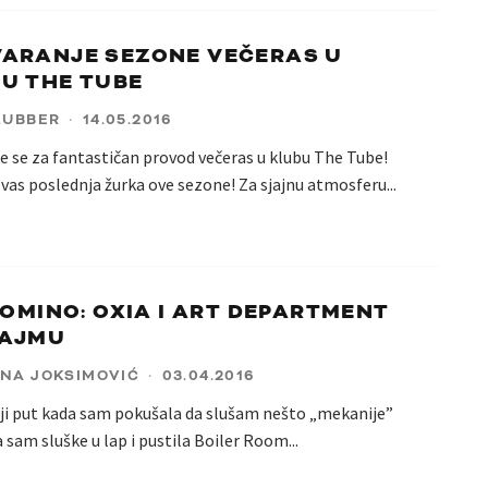
ARANJE SEZONE VEČERAS U
U THE TUBE
LUBBER
·
14.05.2016
 se za fantastičan provod večeras u klubu The Tube!
vas poslednja žurka ove sezone! Za sjajnu atmosferu
...
 DOMINO: OXIA I ART DEPARTMENT
SAJMU
NA JOKSIMOVIĆ
·
03.04.2016
ji put kada sam pokušala da slušam nešto „mekanije”
 sam sluške u lap i pustila Boiler Room
...