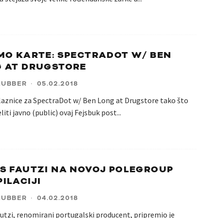
MO KARTE: SPECTRADOT W/ BEN
 AT DRUGSTORE
LUBBER
·
05.02.2018
ulaznice za SpectraDot w/ Ben Long at Drugstore tako što
liti javno (public) ovaj Fejsbuk post
...
S FAUTZI NA NOVOJ POLEGROUP
ILACIJI
LUBBER
·
04.02.2018
utzi, renomirani portugalski producent, pripremio je