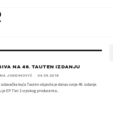
IVA NA 46. TAUTEN IZDANJU
NA JOKSIMOVIĆ
·
04.05.2018
zdavačka kuća Tauten objavila je danas svoje 46. izdanje.
u je EP Tier 2 srpskog producenta
...