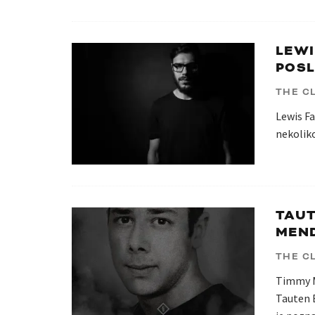
LEWI
POSL
THE C
Lewis Fa
nekoliko
TAUT
MEN
THE C
Timmy M
Tauten 