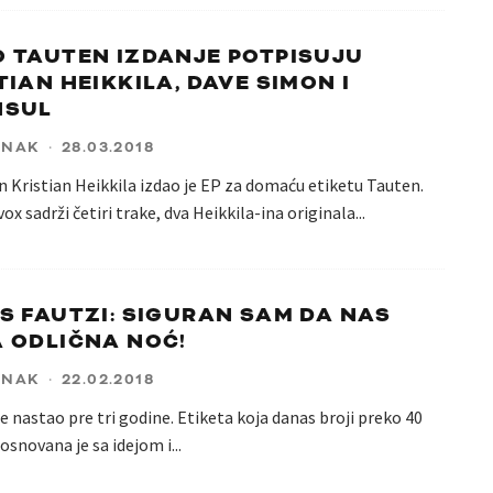
 TAUTEN IZDANJE POTPISUJU
TIAN HEIKKILA, DAVE SIMON I
NSUL
ANAK
·
28.03.2018
 Kristian Heikkila izdao je EP za domaću etiketu Tauten.
ox sadrži četiri trake, dva Heikkila-ina originala
...
S FAUTZI: SIGURAN SAM DA NAS
 ODLIČNA NOĆ!
ANAK
·
22.02.2018
e nastao pre tri godine. Etiketa koja danas broji preko 40
 osnovana je sa idejom i
...