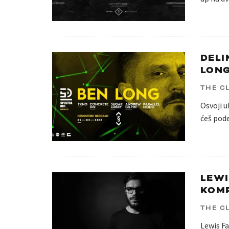
DELI
LONG
THE C
Osvoji 
ćeš pode
LEWI
KOMP
THE C
Lewis Fa