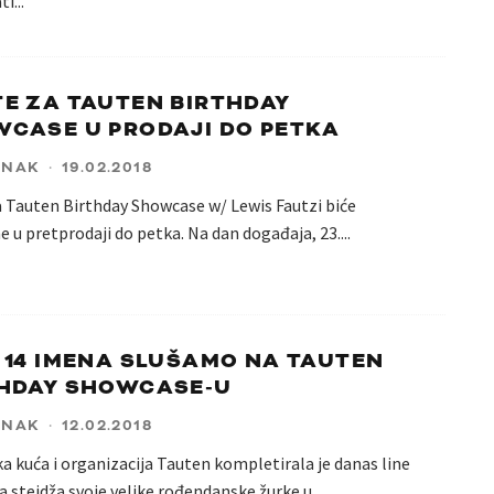
ti
...
E ZA TAUTEN BIRTHDAY
CASE U PRODAJI DO PETKA
ANAK
·
19.02.2018
a Tauten Birthday Showcase w/ Lewis Fautzi biće
 u pretprodaji do petka. Na dan događaja, 23.
...
 14 IMENA SLUŠAMO NA TAUTEN
THDAY SHOWCASE-U
ANAK
·
12.02.2018
a kuća i organizacija Tauten kompletirala je danas line
a stejdža svoje velike rođendanske žurke u
...