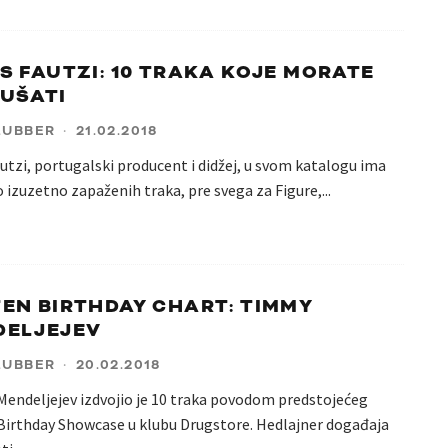
S FAUTZI: 10 TRAKA KOJE MORATE
UŠATI
LUBBER
·
21.02.2018
utzi, portugalski producent i didžej, u svom katalogu ima
 izuzetno zapaženih traka, pre svega za Figure,
...
EN BIRTHDAY CHART: TIMMY
DELJEJEV
LUBBER
·
20.02.2018
endeljejev izdvojio je 10 traka povodom predstojećeg
Birthday Showcase u klubu Drugstore. Hedlajner događaja