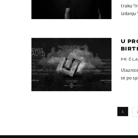
traku ‘I
izdanju
U PR
BIR
PR ČL
Ulaznic
se po sp
1