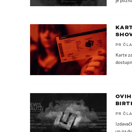
je pozna
KART
SHOW
PR ČL
Karte z
dostupne
OVIH
BIR
PR ČL
Izdavačk
up na dv