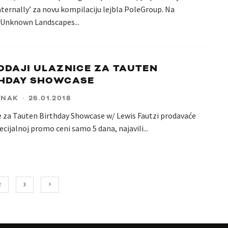
nternally’ za novu kompilaciju lejbla PoleGroup. Na
 ‘Unknown Landscapes
...
ODAJI ULAZNICE ZA TAUTEN
THDAY SHOWCASE
ANAK
·
26.01.2018
e za Tauten Birthday Showcase w/ Lewis Fautzi prodavaće
ecijalnoj promo ceni samo 5 dana, najavili
...
2
3