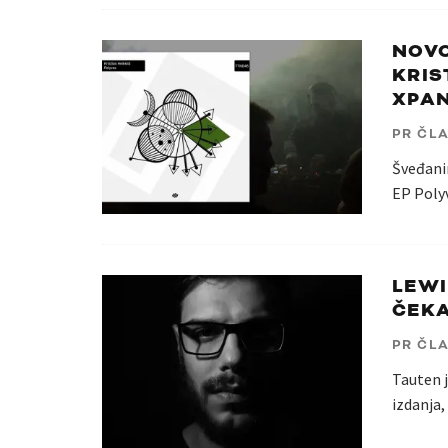
NOVO
KRIS
XPA
PR ČL
Šveđanin
EP Polyv
LEWI
ČEKA
PR ČL
Tauten j
izdanja,