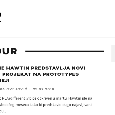
OUR
IE HAWTIN PREDSTAVLJA NOVI
 PROJEKAT NA PROTOTYPES
EJI
RA CVEJOVIĆ
·
25.02.2016
 PLAYdifferently biće otkriven u martu. Hawtin ide na
sledećeg meseca kako bi predstavio dugo najavljivani
 u
...