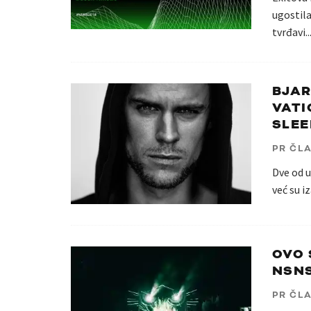
ugostila
tvrđavi.
.
BJAR
VATI
SLEE
PR ČL
Dve od u
već su i
OVO 
NSNS
PR ČL