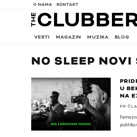
O NAMA
KONTAKT
VESTI
MAGAZIN
MUZIKA
BLOG
NO SLEEP NOVI
PRID
U BE
NA E
PR ČL
Famozna 
publiku 