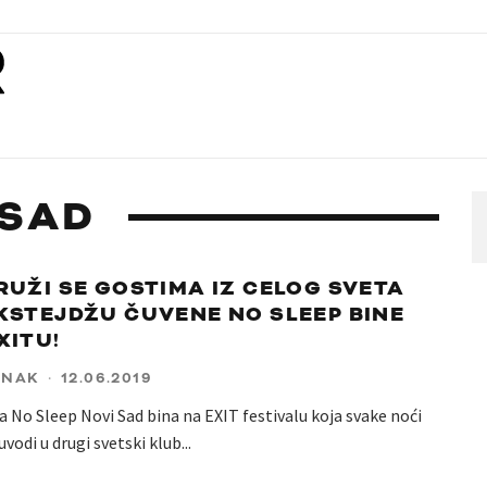
 SAD
RUŽI SE GOSTIMA IZ CELOG SVETA
KSTEJDŽU ČUVENE NO SLEEP BINE
XITU!
ANAK
·
12.06.2019
No Sleep Novi Sad bina na EXIT festivalu koja svake noći
uvodi u drugi svetski klub
...