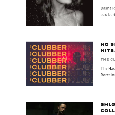
Dasha Ru
su u ber
NO S
NITS
THE C
The Hack
Barcelon
SHLØ
COLL