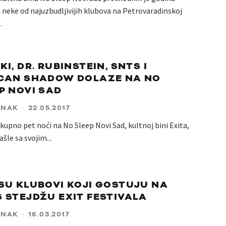
 neke od najuzbudljivijih klubova na Petrovaradinskoj
..
KI, DR. RUBINSTEIN, SNTS I
CAN SHADOW DOLAZE NA NO
P NOVI SAD
ANAK
·
22.05.2017
kupno pet noći na No Sleep Novi Sad, kultnoj bini Exita,
zašle sa svojim
...
SU KLUBOVI KOJI GOSTUJU NA
 STEJDŽU EXIT FESTIVALA
ANAK
·
16.03.2017