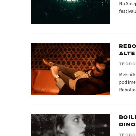
No Sleep
festival
REBO
ALTE
TEODO
Meksički
pod ime
Rebolle
BOIL
DINO
TEODO