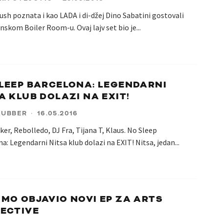
sh poznata i kao LADA i di-džej Dino Sabatini gostovali
inskom Boiler Room-u. Ovaj lajv set bio je
...
LEEP BARCELONA: LEGENDARNI
A KLUB DOLAZI NA EXIT!
LUBBER
·
16.05.2016
er, Rebolledo, DJ Fra, Tijana T, Klaus. No Sleep
a: Legendarni Nitsa klub dolazi na EXIT! Nitsa, jedan
...
MO OBJAVIO NOVI EP ZA ARTS
ECTIVE