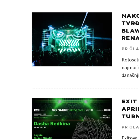
NAKO
TVRĐ
BLAW
RENA
PR ČL
Kolosal
najmoćni
današnji
EXIT
APRI
TURN
PR ČL
Exitova 