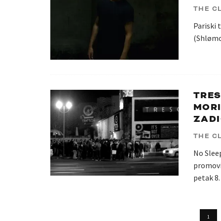
THE C
Pariski 
(Shlømo)
TRES
MORI
ZADI
THE C
No Sleep
promovi
petak 8.
1