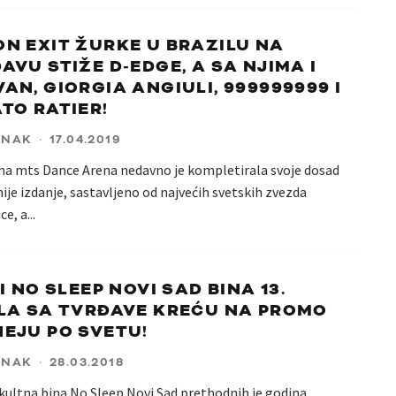
N EXIT ŽURKE U BRAZILU NA
AVU STIŽE D-EDGE, A SA NJIMA I
AN, GIORGIA ANGIULI, 999999999 I
TO RATIER!
ANAK
·
17.04.2019
na mts Dance Arena nedavno je kompletirala svoje dosad
je izdanje, sastavljeno od najvećih svetskih zvezda
ce, a
...
 I NO SLEEP NOVI SAD BINA 13.
LA SA TVRĐAVE KREĆU NA PROMO
EJU PO SVETU!
ANAK
·
28.03.2018
kultna bina No Sleep Novi Sad prethodnih je godina