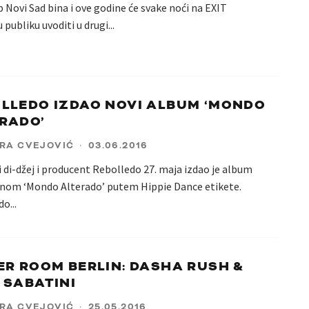
 Novi Sad bina i ove godine će svake noći na EXIT
u publiku uvoditi u drugi
...
LLEDO IZDAO NOVI ALBUM ‘MONDO
RADO’
RA CVEJOVIĆ
·
03.06.2016
 di-džej i producent Rebolledo 27. maja izdao je album
nom ‘Mondo Alterado’ putem Hippie Dance etikete.
do
...
ER ROOM BERLIN: DASHA RUSH &
 SABATINI
RA CVEJOVIĆ
·
25.05.2016