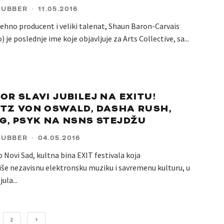
LUBBER
·
11.05.2016
tehno producent i veliki talenat, Shaun Baron-Carvais
 je poslednje ime koje objavljuje za Arts Collective, sa
...
OR SLAVI JUBILEJ NA EXITU!
TZ VON OSWALD, DASHA RUSH,
G, PSYK NA NSNS STEJDŽU
LUBBER
·
04.05.2016
 Novi Sad, kultna bina EXIT festivala koja
še nezavisnu elektronsku muziku i savremenu kulturu, u
 jula
...
2