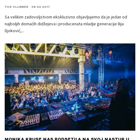
THE CLUBBER
·
08.02.2017
Sa velikim zadovoljstvom ekskluzivno objavljujemo da je jedan od
najboljih domaćih didžejeva i producenata mladje generacije Ilija
Djoković,
...
MONIKA KRUSE NAS PODSETILA NA SVOJ NASTUP U