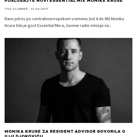
POSLUŠAJTE NOVI ESSENTIAL MIX MONIKE KRUSE
THE CLUBBER
·
01.04.2017
Rano jutros po centralnoevropskom vremenu (od 4 do 6h) Monika
Kruse bila je gost Essential Mix-a, čuvene radio emisije na
...
MONIKA KRUSE ZA RESIDENT ADVISOR GOVORILA O
ILIJI DJOKOVIĆU