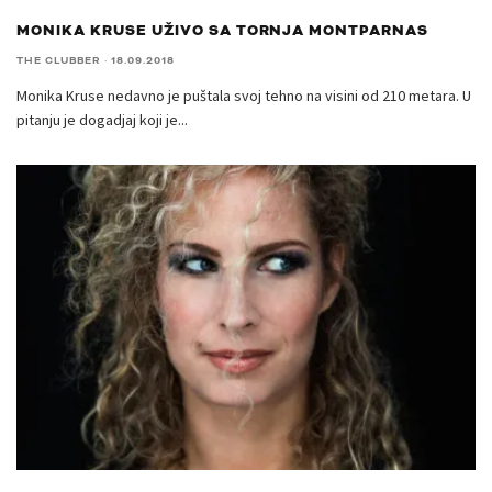
MONIKA KRUSE UŽIVO SA TORNJA MONTPARNAS
THE CLUBBER
·
18.09.2018
Monika Kruse nedavno je puštala svoj tehno na visini od 210 metara. U
pitanju je dogadjaj koji je
...