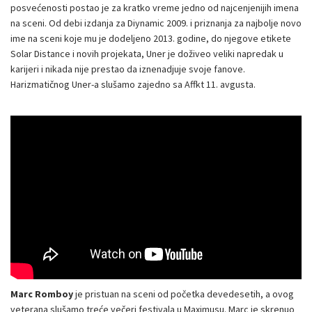
posvećenosti postao je za kratko vreme jedno od najcenjenijih imena
na sceni. Od debi izdanja za Diynamic 2009. i priznanja za najbolje novo
ime na sceni koje mu je dodeljeno 2013. godine, do njegove etikete
Solar Distance i novih projekata, Uner je doživeo veliki napredak u
karijeri i nikada nije prestao da iznenadjuje svoje fanove.
Harizmatičnog Uner-a slušamo zajedno sa Affkt 11. avgusta.
Marc Romboy
je pristuan na sceni od početka devedesetih, a ovog
veterana slušamo treće večeri festivala u Maximusu. Marc je skrenuo