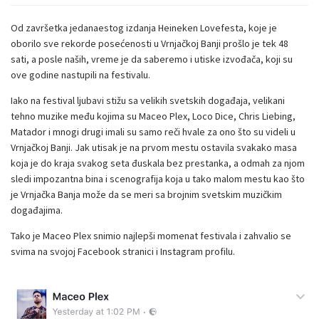
Od završetka jedanaestog izdanja Heineken Lovefesta, koje je
oborilo sve rekorde posećenosti u Vrnjačkoj Banji prošlo je tek 48
sati, a posle naših, vreme je da saberemo i utiske izvođača, koji su
ove godine nastupili na festivalu.
Iako na festival ljubavi stižu sa velikih svetskih događaja, velikani
tehno muzike među kojima su Maceo Plex, Loco Dice, Chris Liebing,
Matador i mnogi drugi imali su samo reči hvale za ono što su videli u
Vrnjačkoj Banji. Jak utisak je na prvom mestu ostavila svakako masa
koja je do kraja svakog seta đuskala bez prestanka, a odmah za njom
sledi impozantna bina i scenografija koja u tako malom mestu kao što
je Vrnjačka Banja može da se meri sa brojnim svetskim muzičkim
događajima.
Tako je Maceo Plex snimio najlepši momenat festivala i zahvalio se
svima na svojoj Facebook stranici i Instagram profilu.