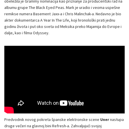
obeležila je Grammy nominacija kao priznanje za producentski rad na
albumu grupe The Black Eyed Peas. Mark je uradio i veoma uspešne
remikse numera Basement Jaxx-a i Chris Malinchak-a. Nedavno je bio
akter dokumentarca A Year In The Life, koji hronološki prati jednu
godinu života i put oko sveta od Meksika preko Majamija do Evrope i
dalje, kao i filma Odyssey.
Predvodnik novog pokreta španske elektronske scene
Uner
nastupa
druge večeri na glavnoj bini Refresh-a. Zahvaljujući svojoj