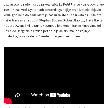
pažnju scene radom svog prvog lejbla Le Petit Prince koji je pokrenuo
1993. Danas vodi
Systematic Recordings koji je prvo izdanje objavio
2004. godine a do sada Marc je zaslužan što su se u katalogu etikete
našle trake imena poput Stephan Bodzin, Robert Babicz, Blake Baxter,
Robert Owens i Mike Dunn. Nastupao je u renomiranim klubovima od
Rex-a do Berghain-a i izdao pet studijskih albuma, od kojih je
poslednji, Voyage de la Planete objavljen ove godine.