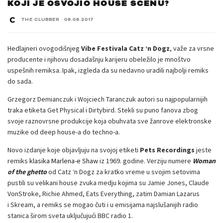
KOJI JE OSVOJIO HOUSE SCENU?
THE CLUBBER
·
08.08.2017
Hedlajneri ovogodišnjeg
Vibe Festivala Catz ‘n Dogz
, važe za vrsne
producente i njihovu dosadašnju karijeru obeležilo je mnoštvo
uspešnih remiksa. Ipak, izgleda da su nedavno uradili najbolji remiks
do sada.
Grzegorz Demianczuk i Wojciech Taranczuk autori su najpopularnijih
traka etiketa Get Physical i Dirtybird. Stekli su puno fanova zbog
svoje raznovrsne produkcije koja obuhvata sve žanrove elektronske
muzike od deep house-a do techno-a.
Novo izdanje koje objavljuju na svojoj etiketi
Pets Recordings
jeste
remiks
klasika Marlena-e Shaw
iz 1969. godine. Verziju numere
Woman
of the ghetto
od Catz ‘n Dogz za kratko vreme u svojim setovima
pustili su velikani house zvuka medju kojima su
Jamie Jones
,
Claude
VonStroke
,
Richie Ahmed
,
Eats Everything
, zatim
Damian Lazarus
i
Skream
, a remiks se mogao čuti i u emisijama najslušanijih radio
stanica širom sveta uključujući BBC radio 1.