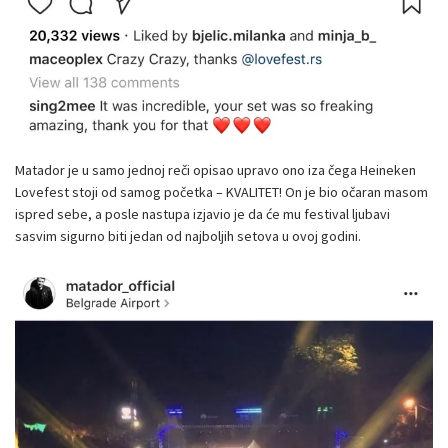
Matador je u samo jednoj reči opisao upravo ono iza čega Heineken
Lovefest stoji od samog početka – KVALITET! On je bio očaran masom
ispred sebe, a posle nastupa izjavio je da će mu festival ljubavi
sasvim sigurno biti jedan od najboljih setova u ovoj godini.