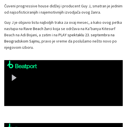
Čuveni progressive house didžej i producent Guy J, smatran je jednim
od najsofisticiranijih i najemotivnijih izvodjača ovog žanra.
Guy J je objavio listu najboljih traka za ovaj mesec, a kako ovog petka
nastupa na
Rave Beach žurci
koja se održava na Ka’banya Kitesurf
Beach na Adi Bojani, a zatim i na
PLAY spektaklu 23. septembra na
Beogradskom Sajmu
, pravo je vreme da poslušamo nešto novo po
njegovom izboru.