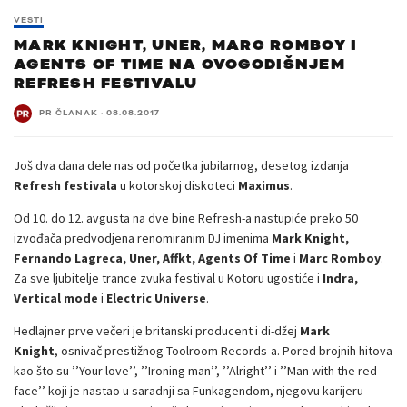
VESTI
MARK KNIGHT, UNER, MARC ROMBOY I
AGENTS OF TIME NA OVOGODIŠNJEM
REFRESH FESTIVALU
PR ČLANAK
·
08.08.2017
Još dva dana dele nas od početka jubilarnog, desetog izdanja
Refresh festivala
u kotorskoj diskoteci
Maximus
.
Od 10. do 12. avgusta na dve bine Refresh-a nastupiće preko 50
izvođača predvodjena renomiranim DJ imenima
Mark Knight,
Fernando Lagreca, Uner, Affkt, Agents Of Time
i
Marc Romboy
.
Za sve ljubitelje trance zvuka festival u Kotoru ugostiće i
Indra,
Vertical mode
i
Electric Universe
.
Hedlajner prve večeri je britanski producent i di-džej
Mark
Knight
, osnivač prestižnog Toolroom Records-a. Pored brojnih hitova
kao što su ’’Your love’’, ’’Ironing man’’, ’’Alright’’ i ’’Man with the red
face’’ koji je nastao u saradnji sa Funkagendom, njegovu karijeru