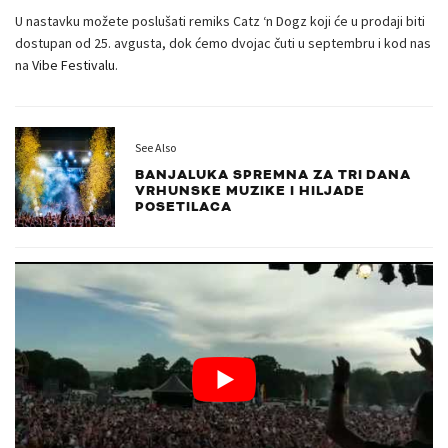
U nastavku možete poslušati remiks Catz ‘n Dogz koji će u prodaji biti
dostupan od 25. avgusta, dok ćemo dvojac čuti u septembru i kod nas
na
Vibe Festivalu
.
See Also
BANJALUKA SPREMNA ZA TRI DANA
VRHUNSKE MUZIKE I HILJADE
POSETILACA