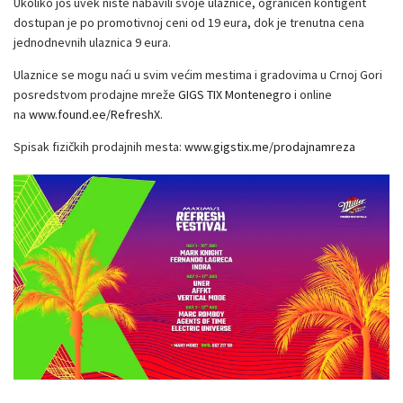
Ukoliko još uvek niste nabavili svoje ulaznice, ograničen kontigent
dostupan je po promotivnoj ceni od 19 eura, dok je trenutna cena
jednodnevnih ulaznica 9 eura.
Ulaznice se mogu naći u svim većim mestima i gradovima u Crnoj Gori
posredstvom prodajne mreže
GIGS TIX Montenegro
i online
na
www.found.ee/RefreshX
.
Spisak fizičkih prodajnih mesta:
www.gigstix.me/
prodajnamreza