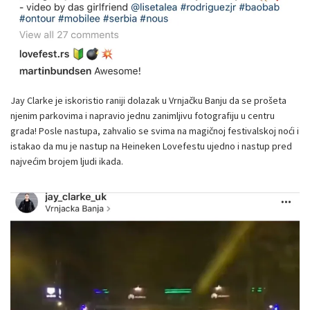
Jay Clarke je iskoristio raniji dolazak u Vrnjačku Banju da se prošeta
njenim parkovima i napravio jednu zanimljivu fotografiju u centru
grada! Posle nastupa, zahvalio se svima na magičnoj festivalskoj noći i
istakao da mu je nastup na Heineken Lovefestu ujedno i nastup pred
najvećim brojem ljudi ikada.