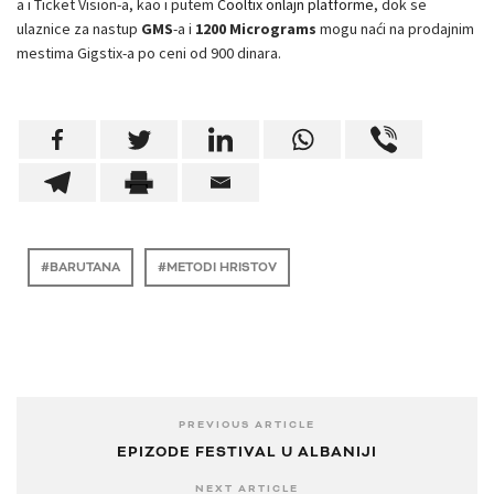
a i Ticket Vision-a, kao i putem
Cooltix onlajn platforme
, dok se
ulaznice za nastup
GMS
-a i
1200 Micrograms
mogu naći na prodajnim
mestima Gigstix-a po ceni od 900 dinara.
BARUTANA
METODI HRISTOV
PREVIOUS ARTICLE
EPIZODE FESTIVAL U ALBANIJI
NEXT ARTICLE