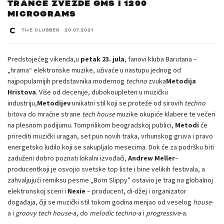
TRANCE ZVEZDE GMS I 1200
MICROGRAMS
THE CLUBBER
·
20.07.2021
Predstojećeg vikenda,u
petak 23. jula
, fanovi kluba Barutana –
„hrama“ elektronske muzike, uživaće u nastupu jednog od
najpopularnijih predstavnika modernog
techno
zvuka
Metodija
Hristova
. Više od decenije, dubokoupleten u muzičku
industriju,
Metodijev
unikatni stil koji se proteže od sirovih
techno
bitova do mračne strane
tech house
muzike okupiće klabere te večeri
na plesnom podijumu. Tomprilikom beogradskoj publici,
Metodi
će
prirediti muzički uragan, set pun novih traka, vrhunskog gruva i pravo
energetsko ludilo koji se sakupljalo mesecima. Dok će za podršku biti
zaduženi dobro poznati lokalni izvođači,
Andrew Meller
–
producentkoji je osvojio svetske top liste i bine velikih festivala, a
zahvaljujući remiksu pesme „Born Slippy” ostavio je trag na globalnoj
elektronskoj sceni i
Nexie
– producent, di-džej i organizator
događaja, čiji se muzički stil tokom godina menjao od veselog
house
-
a i
groovy tech house
-a, do
melodic techno
-a i
progressive
-a.