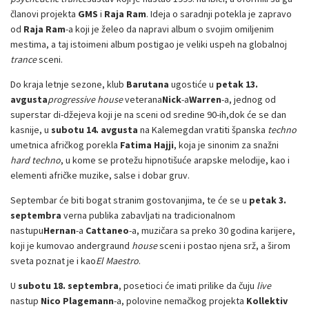
članovi projekta
GMS
i
Raja Ram
. Ideja o saradnji potekla je zapravo
od
Raja Ram
-a koji je želeo da napravi album o svojim omiljenim
mestima, a taj istoimeni album postigao je veliki uspeh na globalnoj
trance
sceni.
Do kraja letnje sezone, klub
Barutana
ugostiće u
petak 13.
avgusta
progressive house
veterana
Nick
-a
Warren
-a, jednog od
superstar di-džejeva koji je na sceni od sredine 90-ih,dok će se dan
kasnije, u
subotu 14. avgusta
na Kalemegdan vratiti španska
techno
umetnica afričkog porekla
Fatima Hajji
, koja je sinonim za snažni
hard techno
, u kome se protežu hipnotišuće arapske melodije, kao i
elementi afričke muzike, salse i dobar gruv.
Septembar će biti bogat stranim gostovanjima, te će se u
petak 3.
septembra
verna publika zabavljati na tradicionalnom
nastupu
Hernan
-a
Cattaneo
-a, muzičara sa preko 30 godina karijere,
koji je kumovao andergraund
house
sceni i postao njena srž, a širom
sveta poznat je i kao
El Maestro
.
U
subotu 18. septembra
, posetioci će imati prilike da čuju
live
nastup
Nico Plagemann
-a, polovine nemačkog projekta
Kollektiv