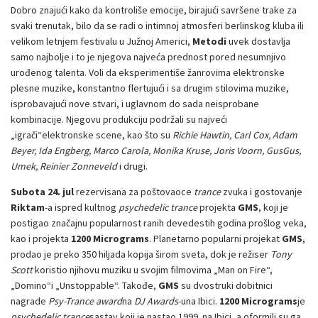
Dobro znajući kako da kontroliše emocije, birajući savršene trake za
svaki trenutak, bilo da se radi o intimnoj atmosferi berlinskog kluba ili
velikom letnjem festivalu u Južnoj Americi,
Metodi
uvek dostavlja
samo najbolje i to je njegova najveća prednost pored nesumnjivo
urođenog talenta. Voli da eksperimentiše žanrovima elektronske
plesne muzike, konstantno flertujući i sa drugim stilovima muzike,
isprobavajući nove stvari, i uglavnom do sada neisprobane
kombinacije. Njegovu produkciju podržali su najveći
„igrači“elektronske scene, kao što su
Richie Hawtin, Carl Cox, Adam
Beyer, Ida Engberg, Marco Carola, Monika Kruse, Joris Voorn, GusGus,
Umek, Reinier Zonneveld
i drugi.
Subota 24. jul
rezervisana za poštovaoce
trance
zvuka i gostovanje
Riktam
-a ispred kultnog
psychedelic trance
projekta
GMS
, koji je
postigao značajnu popularnost ranih devedestih godina prošlog veka,
kao i projekta
1200 Micrograms
. Planetarno popularni projekat
GMS
,
prodao je preko 350 hiljada kopija širom sveta, dok je režiser
Tony
Scott
koristio njihovu muziku u svojim filmovima „Man on Fire“,
„Domino“i „Unstoppable“. Takođe,
GMS
su dvostruki dobitnici
nagrade
Psy-Trance award
na
DJ Awards
-una Ibici.
1200 Micrograms
je
psychedelic trance
sastav koji je nastao 1999. na Ibici, a oformili su ga