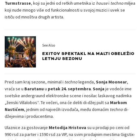
Turmstrasse
, koji su jedni od retkih umetnika iz
house
i
techno
miljea
koji nude mnogo više od funkcionalnosti u svojoj muzici i uvek se
ističu od mnoštva drugih artista.
See Also
EXITOV SPEKTAKL NA MALTI OBELEŽIO
LETNJU SEZONU
Pred sam kraj sezone, minimal i
techno
legenda,
Sonja Moonear
,
vraća se u
Barutanu
u
petak 24. septembra
.
Sonja
je vodeće ime
svetske andergraund elektronske scene i nosilac laskavog nadimka
„ženski Villalobos“. Te večeri, ona će deliti di-džej pult sa
Markom
Nastićem
, jednim od najvećih izvođača, među domaćim
techno
di-
džejevima i producentima.
Ulaznice za gostovanje
Metodija Hristova
su u prodaji po ceni od
990 rsd za parter i 1590 rsd za VIP, na svim prodajnim mestima Gigstix-