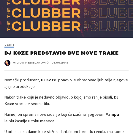
VESTI
DJ KOZE PREDSTAVIO DVE NOVE TRAKE
MILICA NEDELJKOVIĆ
·
01.06.2015
Nemački producent,
DJ Koze,
ponovo je obradovao ljubitelje njegove
sjajne produkcije.
Nakon trake koju je nedavno objavio, o kojoj smo ranije
pisali
,
DJ
Koze
vraća se svom stilu.
Naime, on sprema novo izdanje koji će izaći na njegovom
Pampa
lejblu kasnije u toku meseca.
U pitanju je izdanje koje stiže u digitalnom formatu i vinilu, i na kome