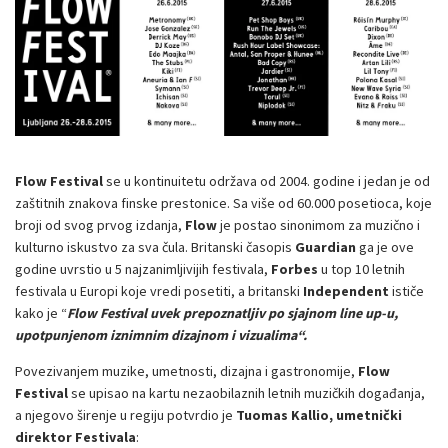
Flow Festival
se u kontinuitetu održava od 2004. godine i jedan je od
zaštitnih znakova finske prestonice. Sa više od 60.000 posetioca, koje
broji od svog prvog izdanja,
Flow
je postao sinonimom za muzično i
kulturno iskustvo za sva čula. Britanski časopis
Guardian
ga je ove
godine uvrstio u 5 najzanimljivijih festivala,
Forbes
u top 10 letnih
festivala u Europi koje vredi posetiti, a britanski
Independent
ističe
kako je “
Flow Festival uvek prepoznatljiv po sjajnom line up-u,
upotpunjenom iznimnim dizajnom i vizualima“.
Povezivanjem muzike, umetnosti, dizajna i gastronomije,
Flow
Festival
se upisao na kartu nezaobilaznih letnih muzičkih događanja,
a njegovo širenje u regiju potvrdio je
Tuomas Kallio, umetnički
direktor Festivala
: