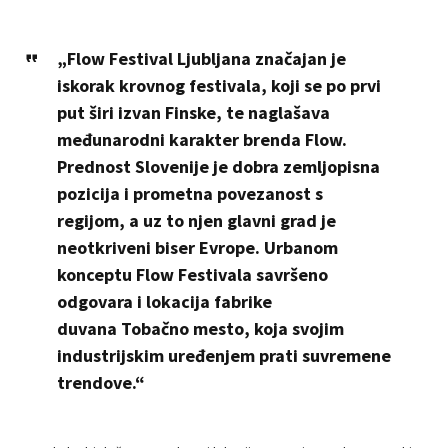
„Flow Festival Ljubljana značajan je
iskorak krovnog festivala, koji se po prvi
put širi izvan Finske, te naglašava
međunarodni karakter brenda Flow.
Prednost Slovenije je dobra zemljopisna
pozicija i prometna povezanost s
regijom, a uz to njen glavni grad je
neotkriveni biser Evrope. Urbanom
konceptu Flow Festivala savršeno
odgovara i lokacija fabrike
duvana
Tobačno mesto, koja svojim
industrijskim uređenjem prati suvremene
trendove.“