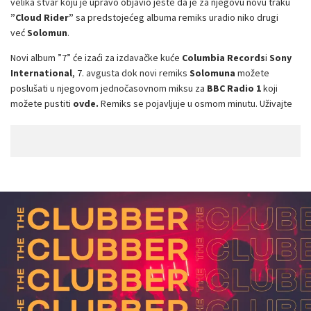
velika stvar koju je upravo objavio jeste da je za njegovu novu traku
”Cloud Rider”
sa predstojećeg albuma remiks uradio niko drugi
već
Solomun
.
Novi album ”7” će izaći za izdavačke kuće
Columbia Records
i
Sony
International
, 7. avgusta dok novi remiks
Solomuna
možete
poslušati u njegovom jednočasovnom miksu za
BBC Radio 1
koji
možete pustiti
ovde.
Remiks se pojavljuje u osmom minutu. Uživajte