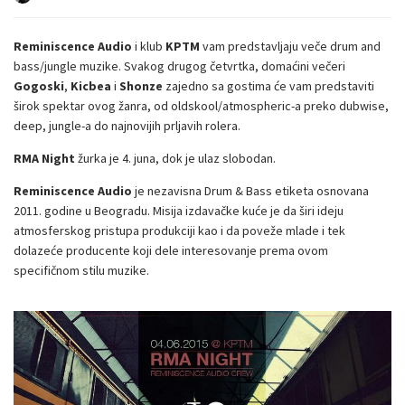
Reminiscence Audio
i klub
KPTM
vam predstavljaju veče drum and
bass/jungle muzike. Svakog drugog četvrtka, domaćini večeri
Gogoski
,
Kicbea
i
Shonze
zajedno sa gostima će vam predstaviti
širok spektar ovog žanra, od oldskool/atmospheric-a preko dubwise,
deep, jungle-a do najnovijih prljavih rolera.
RMA Night
žurka je 4. juna, dok je ulaz slobodan.
Reminiscence Audio
je nezavisna Drum & Bass etiketa osnovana
2011. godine u Beogradu. Misija izdavačke kuće je da širi ideju
atmosferskog pristupa produkciji kao i da poveže mlade i tek
dolazeće producente koji dele interesovanje prema ovom
specifičnom stilu muzike.