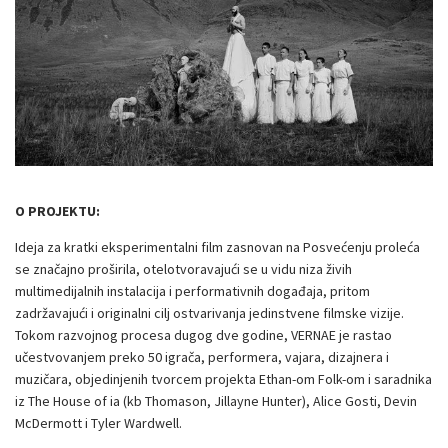
O PROJEKTU:
Ideja za kratki eksperimentalni film zasnovan na Posvećenju proleća
se značajno proširila, otelotvoravajući se u vidu niza živih
multimedijalnih instalacija i performativnih događaja, pritom
zadržavajući i originalni cilj ostvarivanja jedinstvene filmske vizije.
Tokom razvojnog procesa dugog dve godine, VERNAE je rastao
učestvovanjem preko 50 igrača, performera, vajara, dizajnera i
muzičara, objedinjenih tvorcem projekta Ethan-om Folk-om i saradnika
iz The House of ia (kb Thomason, Jillayne Hunter), Alice Gosti, Devin
McDermott i Tyler Wardwell.