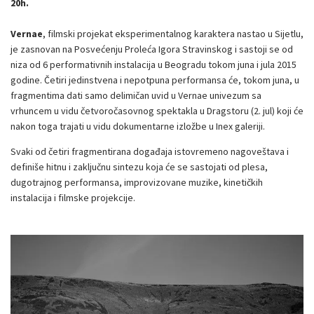
20h.
Vernae
, filmski projekat eksperimentalnog karaktera nastao u Sijetlu,
je zasnovan na Posvećenju Proleća Igora Stravinskog i sastoji se od
niza od 6 performativnih instalacija u Beogradu tokom juna i jula 2015
godine. Četiri jedinstvena i nepotpuna performansa će, tokom juna, u
fragmentima dati samo delimičan uvid u Vernae univezum sa
vrhuncem u vidu četvoročasovnog spektakla u Dragstoru (2. jul) koji će
nakon toga trajati u vidu dokumentarne izložbe u Inex galeriji.
Svaki od četiri fragmentirana događaja istovremeno nagoveštava i
definiše hitnu i zaključnu sintezu koja će se sastojati od plesa,
dugotrajnog performansa, improvizovane muzike, kinetičkih
instalacija i filmske projekcije.