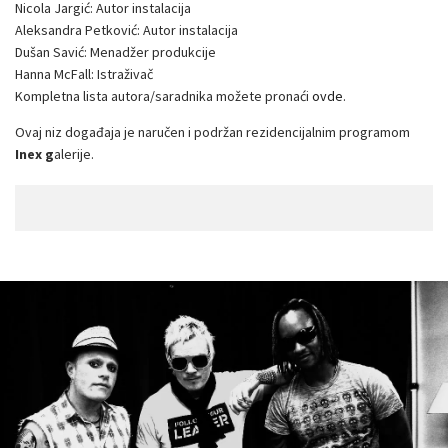
Nicola Jargić: Autor instalacija
Aleksandra Petković: Autor instalacija
Dušan Savić: Menadžer produkcije
Hanna McFall: Istraživač
Kompletna lista autora/saradnika možete pronaći
ovde
.
Ovaj niz događaja je naručen i podržan rezidencijalnim programom
Inex g
alerije.