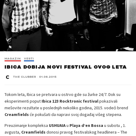
MAGAZIN
VESTI
IBICA DOBIJA NOVI FESTIVAL OVOG LETA
THE CLUBBER
·
01.06.2015
Tokom leta, Ibica se pretvara u ostrvo gde su žurke 24/7. Dok su
eksperimenti poput
Ibica 123 Rocktronic festival
pokazivali
mešovite rezultate u poslednjih nekoliko godina, 2015. vodeći brend
Creamfields
će pokušati da napravi svoj događaj višeg stepena.
Preuzimanje kompleksa
USHUAIA
u
Playa d’en Bossa
u subotu , 1.
avgusta,
Creamfields
donosi pravog festivalskog headlinera – The