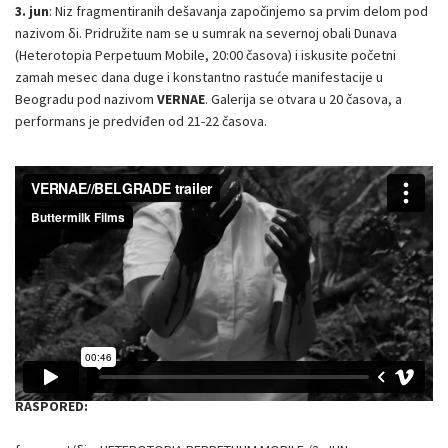
3. jun
: Niz fragmentiranih dešavanja započinjemo sa prvim delom pod
nazivom δi. Pridružite nam se u sumrak na severnoj obali Dunava
(Heterotopia Perpetuum Mobile, 20:00 časova) i iskusite početni
zamah mesec dana duge i konstantno rastuće manifestacije u
Beogradu pod nazivom
VERNAE
. Galerija se otvara u 20 časova, a
performans je predviđen od 21-22 časova.
RASPORED: