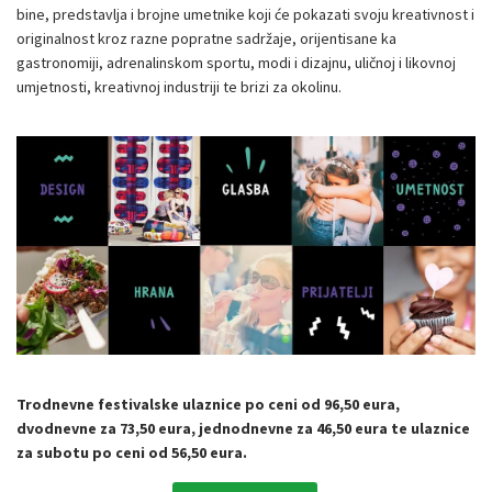
bine, predstavlja i brojne umetnike koji će pokazati svoju kreativnost i
originalnost kroz razne popratne sadržaje, orijentisane ka
gastronomiji, adrenalinskom sportu, modi i dizajnu, uličnoj i likovnoj
umjetnosti, kreativnoj industriji te brizi za okolinu.
Trodnevne festivalske ulaznice po ceni od 96,50 eura,
dvodnevne za 73,50 eura, jednodnevne za 46,50 eura te ulaznice
za subotu po ceni od 56,50 eura.