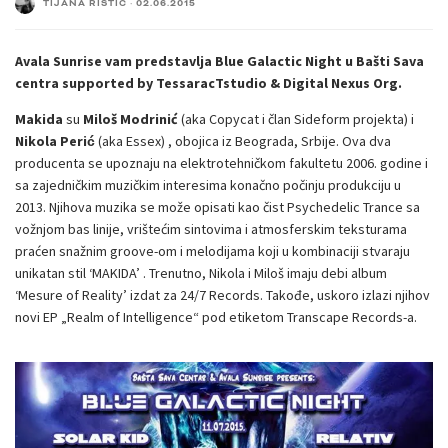
TIJANA RISTIĆ
·
02.06.2015
Avala Sunrise vam predstavlja Blue Galactic Night u Bašti Sava
centra supported by TessaracTstudio & Digital Nexus Org.
Makida
su
Miloš Modrinić
(aka Copycat i član Sideform projekta) i
Nikola Perić
(aka Essex) , obojica iz Beograda, Srbije. Ova dva
producenta se upoznaju na elektrotehničkom fakultetu 2006. godine i
sa zajedničkim muzičkim interesima konačno počinju produkciju u
2013. Njihova muzika se može opisati kao čist Psychedelic Trance sa
vožnjom bas linije, vrištećim sintovima i atmosferskim teksturama
praćen snažnim groove-om i melodijama koji u kombinaciji stvaraju
unikatan stil ‘MAKIDA’ . Trenutno, Nikola i Miloš imaju debi album
‘Mesure of Reality’ izdat za 24/7 Records. Takođe, uskoro izlazi njihov
novi EP „Realm of Intelligence“ pod etiketom Transcape Records-a.