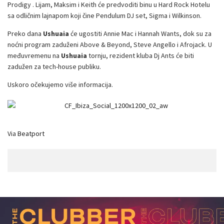
Prodigy . Lijam, Maksim i Keith će predvoditi binu u Hard Rock Hotelu
sa odličnim lajnapom koji čine Pendulum DJ set, Sigma i Wilkinson.
Preko dana
Ushuaia
će ugostiti Annie Mac i Hannah Wants, dok su za
noćni program zaduženi Above & Beyond, Steve Angello i Afrojack. U
međuvremenu na
Ushuaia
tornju, rezident kluba Dj Ants će biti
zadužen za tech-house publiku.
Uskoro očekujemo više informacija.
Via
Beatport