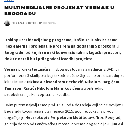
MULTIMEDIJALNI PROJEKAT VERNAE U
BEOGRADU
TIJANA RISTIĆ
·
01.06.2015
U sklopu rezidencijalnog programa, izašlo se iz okvira same
Inex galerije i projekat je proširem na dodatnih 5 prostora u
Beogradu, od kojih su neki konvencionalni izlagački prostori,
dok će ostali biti prilagođeni izvedbi projekta.
Vernae
projekat je značajan i zbog gostovanja saradnika iz SAD, tri
performera i 3 skultpora koji takođe stižu iz Sijetla ne bi li u saradnji sa
lokalnim umetnicima
Aleksandrom Petković, Nikolom Jargićem,
Tamarom Ristić i Nikolom Marinkovićem
stvorili jednu
sveobuhvatniju konceptualnu izvedbu.
Ovim putem najavljujemo prvi u nizu od 6 događaja koji će se odvijati u
Beogradu tokom juna i jula meseca 2015. godine. Lokacija prvog
događaja je
Heterotopia Perpetuum Mobile
, bivši Treći Beograd,
galerija desno od Pančevačkog mosta, a vreme događaja je
3. jun od