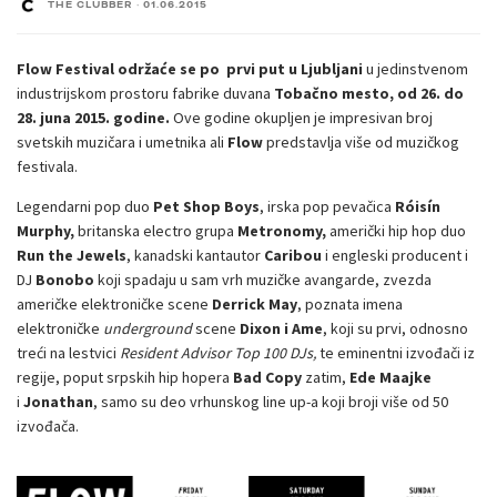
THE CLUBBER
·
01.06.2015
Flow Festival održaće se po prvi put u Ljubljani
u jedinstvenom
industrijskom prostoru fabrike duvana
Tobačno mesto
, od 26. do
28. juna 2015. godine.
Ove godine okupljen je impresivan broj
svetskih muzičara i umetnika ali
Flow
predstavlja više od muzičkog
festivala.
Legendarni pop duo
Pet Shop Boys
, irska pop pevačica
Róisín
Murphy,
britanska electro grupa
Metronomy,
američki hip hop duo
Run the Jewels
, kanadski kantautor
Caribou
i engleski producent i
DJ
Bonobo
koji spadaju u sam vrh muzičke avangarde, zvezda
američke elektroničke scene
Derrick May
, poznata imena
elektroničke
underground
scene
Dixon i Ame
, koji su prvi, odnosno
treći na lestvici
Resident Advisor Top 100 DJs,
te eminentni izvođači iz
regije, poput srpskih hip hopera
Bad Copy
zatim,
Ede Maajke
i
Jonathan
, samo su deo vrhunskog line up-a koji broji više od 50
izvođača.