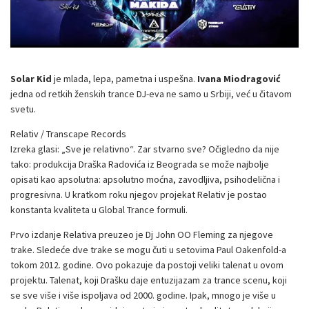
Solar Kid
je mlada, lepa, pametna i uspešna.
Ivana Miodragović
jedna od retkih ženskih trance DJ-eva ne samo u Srbiji, već u čitavom
svetu.
Relativ / Transcape Records
Izreka glasi: „Sve je relativno“. Zar stvarno sve? Očigledno da nije
tako: produkcija Draška Radovića iz Beograda se može najbolje
opisati kao apsolutna: apsolutno moćna, zavodljiva, psihodelična i
progresivna. U kratkom roku njegov projekat Relativ je postao
konstanta kvaliteta u Global Trance formuli.
Prvo izdanje Relativa preuzeo je Dj John OO Fleming za njegove
trake. Sledeće dve trake se mogu čuti u setovima Paul Oakenfold-a
tokom 2012. godine. Ovo pokazuje da postoji veliki talenat u ovom
projektu. Talenat, koji Drašku daje entuzijazam za trance scenu, koji
se sve više i više ispoljava od 2000. godine. Ipak, mnogo je više u