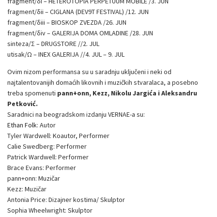
fragment/δi – HETEROTOPIA PERPETUUM MOBILE /3. JUN
fragment/δii – CIGLANA (DEV9T FESTIVAL) /12. JUN
fragment/δiii – BIOSKOP ZVEZDA /26. JUN
fragment/δiv – GALERIJA DOMA OMLADINE /28. JUN
sinteza/Σ – DRUGSTORE //2. JUL
utisak/Ω – INEX GALERIJA //4. JUL – 9. JUL
Ovim nizom performansa su u saradnju uključeni i neki od
najtalentovanijih domaćih likovnih i muzičkih stvaralaca, a posebno
treba spomenuti
pann+onn, Kezz, Nikolu Jargića i Aleksandru
Petković.
Saradnici na beogradskom izdanju VERNAE-a su:
Ethan Folk
: Autor
Tyler Wardwell: Koautor, Performer
Calie Swedberg: Performer
Patrick Wardwell: Performer
Brace Evans: Performer
pann+onn: Muzičar
Kezz: Muzičar
Antonia Price: Dizajner kostima/ Skulptor
Sophia Wheelwright: Skulptor