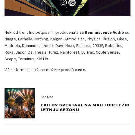
Neki od trenutno potpisanih producenata za
Reminiscence Audio
su:
Nuage, Parhelia, Nothing, Kalgan, Atmodisiac, Physical Illusion, Okee,
Maddela, Dominion, Leonux, Dave Hoax, Fushara, 2D33P, Robustus,
Roka, Jason Os, Thesis, Turnz, Rainforest, DJ Trax, Noble Sense,
Scape, Terminus, Kid Lib.
Više informacija o žurci možete pronaći
ovde
.
See Also
EXITOV SPEKTAKL NA MALTI OBELEŽIO
LETNJU SEZONU