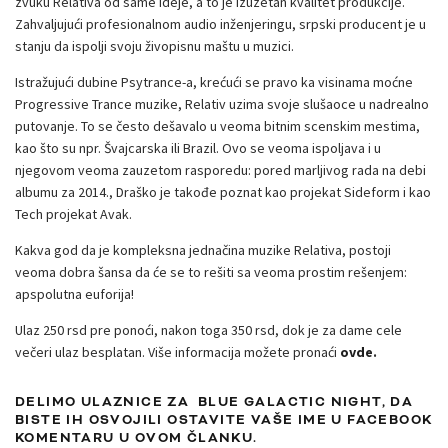
zvuku Relativa od same ideje, a to je izuzetan kvalitet produkcije.
Zahvaljujući profesionalnom audio inženjeringu, srpski producent je u
stanju da ispolji svoju živopisnu maštu u muzici.
Istražujući dubine Psytrance-a, krećući se pravo ka visinama moćne
Progressive Trance muzike, Relativ uzima svoje slušaoce u nadrealno
putovanje. To se često dešavalo u veoma bitnim scenskim mestima,
kao što su npr. Švajcarska ili Brazil. Ovo se veoma ispoljava i u
njegovom veoma zauzetom rasporedu: pored marljivog rada na debi
albumu za 2014., Draško je takođe poznat kao projekat Sideform i kao
Tech projekat Avak.
Kakva god da je kompleksna jednačina muzike Relativa, postoji
veoma dobra šansa da će se to rešiti sa veoma prostim rešenjem:
apspolutna euforija!
Ulaz 250 rsd pre ponoći, nakon toga 350 rsd, dok je za dame cele
večeri ulaz besplatan. Više informacija možete pronaći
ovde
.
DELIMO ULAZNICE ZA BLUE GALACTIC NIGHT, DA
BISTE IH OSVOJILI OSTAVITE VAŠE IME U FACEBOOK
KOMENTARU U OVOM ČLANKU.