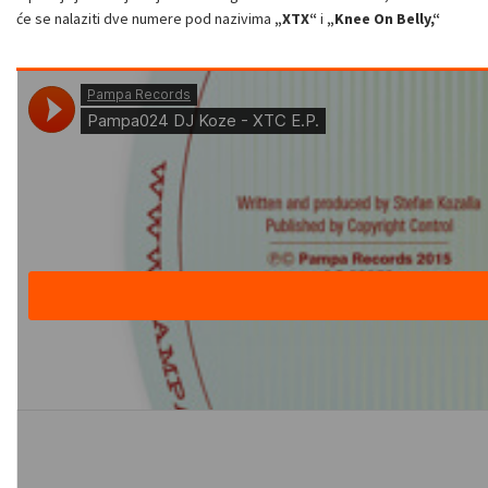
će se nalaziti dve numere pod nazivima
„XTX“
i
„Knee On Belly,“