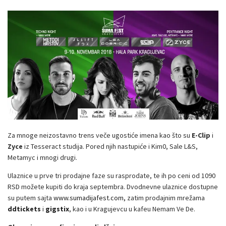
Za mnoge neizostavno trens veče ugostiće imena kao što su
E-Clip
i
Zyce
iz Tesseract studija. Pored njih nastupiće i Kim0, Sale L&S,
Metamyc i mnogi drugi.
Ulaznice u prve tri prodajne faze su rasprodate, te ih po ceni od 1090
RSD možete kupiti do kraja septembra. Dvodnevne ulaznice dostupne
su putem sajta
www.sumadijafest.com,
zatim prodajnim mrežama
ddtickets
i
gigstix
, kao i u Kragujevcu u kafeu Nemam Ve De.