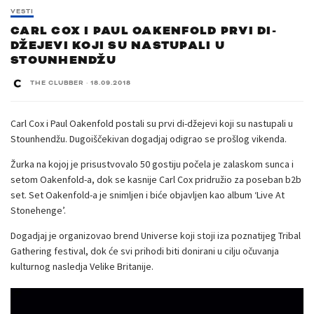
VESTI
CARL COX I PAUL OAKENFOLD PRVI DI-
DŽEJEVI KOJI SU NASTUPALI U
STOUNHENDŽU
THE CLUBBER
·
18.09.2018
Carl Cox i Paul Oakenfold postali su prvi di-džejevi koji su nastupali u
Stounhendžu. Dugoiščekivan dogadjaj odigrao se prošlog vikenda.
Žurka na kojoj je prisustvovalo 50 gostiju počela je zalaskom sunca i
setom Oakenfold-a, dok se kasnije Carl Cox pridružio za poseban b2b
set. Set Oakenfold-a je snimljen i biće objavljen kao album ‘Live At
Stonehenge’.
Dogadjaj je organizovao brend Universe koji stoji iza poznatijeg Tribal
Gathering festival, dok će svi prihodi biti donirani u cilju očuvanja
kulturnog nasledja Velike Britanije.