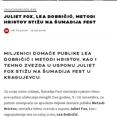
UNCATEGORIZED @SR
JULIET FOX, LEA DOBRIČIĆ, METODI
HRISTOV STIŽU NA ŠUMADIJA FEST
PR ČLANAK
·
18.09.2018
MILJENICI DOMAĆE PUBLIKE LEA
DOBRIČIĆ I METODI HRISTOV, KAO I
TEHNO ZVEZDA U USPONU JULIET
FOX STIŽU NA ŠUMADIJA FEST U
KRAGUJEVCU.
Za svoje osmo izdanje, Šumadija Fest nastavlja u jakom ritmu i
prevazilazi očekivanja mnogih! Ove godine, 9. i 10. novembra, za
pultom smenjivaće se apsolutni miljenik domaće publike
Metodi
Hristov
, nemačka tehno zvezda u usponu
Juliet Fox
, kao i
najpopularnije ime na našoj sceni,
Lea Dobričić
.