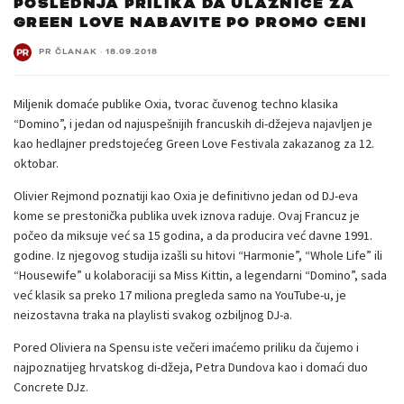
POSLEDNJA PRILIKA DA ULAZNICE ZA
GREEN LOVE NABAVITE PO PROMO CENI
PR ČLANAK
·
18.09.2018
Miljenik domaće publike Oxia, tvorac čuvenog techno klasika
“Domino”, i jedan od najuspešnijih francuskih di-džejeva najavljen je
kao hedlajner predstojećeg Green Love Festivala zakazanog za 12.
oktobar.
Olivier Rejmond poznatiji kao Oxia je definitivno jedan od DJ-eva
kome se prestonička publika uvek iznova raduje. Ovaj Francuz je
počeo da miksuje već sa 15 godina, a da producira već davne 1991.
godine. Iz njegovog studija izašli su hitovi “Harmonie”, “Whole Life” ili
“Housewife” u kolaboraciji sa Miss Kittin, a legendarni “Domino”, sada
već klasik sa preko 17 miliona pregleda samo na YouTube-u, je
neizostavna traka na playlisti svakog ozbiljnog DJ-a.
Pored Oliviera na Spensu iste večeri imaćemo priliku da čujemo i
najpoznatijeg hrvatskog di-džeja, Petra Dundova kao i domaći duo
Concrete DJz.