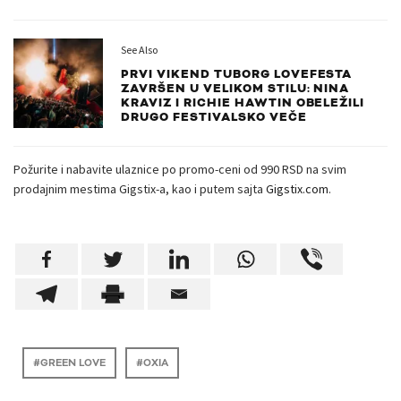
See Also
PRVI VIKEND TUBORG LOVEFESTA
ZAVRŠEN U VELIKOM STILU: NINA
KRAVIZ I RICHIE HAWTIN OBELEŽILI
DRUGO FESTIVALSKO VEČE
Požurite i nabavite ulaznice po promo-ceni od 990 RSD na svim
prodajnim mestima Gigstix-a, kao i putem sajta
Gigstix.com
.
GREEN LOVE
OXIA