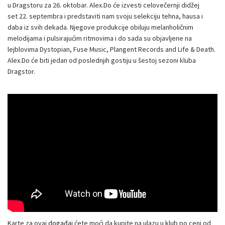
u Dragstoru za 26. oktobar. Alex.Do će izvesti celovečernji didžej
set 22. septembra i predstaviti nam svoju selekciju tehna, hausa i
daba iz svih dekada. Njegove produkcije obiluju melanholičnim
melodijama i pulsirajućim ritmovima i do sada su objavljene na
lejblovima Dystopian, Fuse Music, Plangent Records and Life & Death.
Alex.Do će biti jedan od poslednjih gostiju u šestoj sezoni kluba
Dragstor.
Karte za ovaj
događaj
ćete moći da kupite na ulazu u klub po ceni od