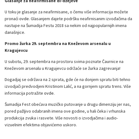
Glasanje za neafirmisane di-džejeve
U toku je glasanje za neafirmisane, o čemu više informacija možete
pronaći
ovde
. Glasanjem dajete podršku neafirnisanim izvođačima da
nastupe na Šumadija Festu 2018 sa nekim od najpopularnijih imena
današnjice.
Promo žurka 29. septembra na Kneževom arsenalu u
Kragujevcu
U subotu, 29. septembra na prostoru svima poznate Čaurnice na
Kneževom arsenalu u Kragujevcu održaće se žurka zagrevanja!
Dogadjaj se održava na 2 sprata, gde će na donjem spratu biti tehno
izvodjači predvodjeni Kristinom Lalić, a na gornjem spratu trens. Više
informacija potražite
ovde.
Šumadija Fest obećava muzičko putovanje u drugu dimenziju jer nas,
pored pažljivo odabranih imena ove godine, u hali čeka i vrhunska
produkcija zvuka i rasvete. Više novosti o izvodjačima i audio-
vizuelnim efektima objavićemo uskoro.