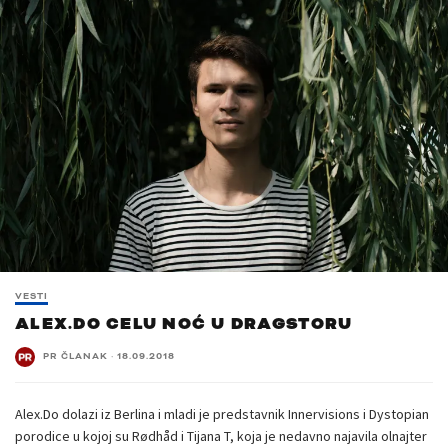
VESTI
ALEX.DO CELU NOĆ U DRAGSTORU
PR ČLANAK
·
18.09.2018
Alex.Do dolazi iz Berlina i mladi je predstavnik Innervisions i Dystopian
porodice u kojoj su Rødhåd i Tijana T, koja je nedavno najavila olnajter