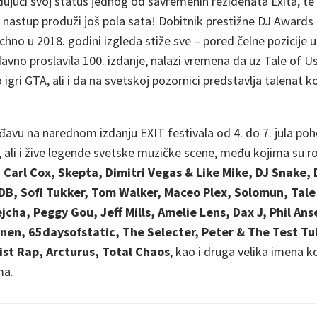
rđujući svoj status jednog od savremenih rezidenata Exita, te 
nastup produži još pola sata! Dobitnik prestižne DJ Awards 
chno u 2018. godini izgleda stiže sve – pored čelne pozicije u
avno proslavila 100. izdanje, nalazi vremena da uz Tale of Us
 igri GTA, ali i da na svetskoj pozornici predstavlja talenat 
đavu na narednom izdanju EXIT festivala od 4. do 7. jula po
, ali i žive legende svetske muzičke scene, među kojima su ro
 Carl Cox, Skepta, Dimitri Vegas & Like Mike, DJ Snake, 
B, Sofi Tukker, Tom Walker, Maceo Plex, Solomun, Tale 
ejcha, Peggy Gou, Jeff Mills, Amelie Lens, Dax J, Phil An
runen, 65daysofstatic, The Selecter, Peter & The Test T
st Rap, Arcturus, Total Chaos
, kao i druga velika imena ko
ma.