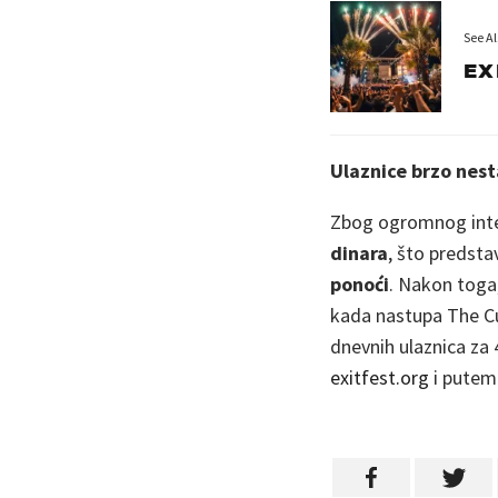
See Al
EX
Ulaznice brzo nest
Zbog ogromnog intere
dinara
, što predsta
ponoći
. Nakon toga,
kada nastupa The Cur
dnevnih ulaznica za 
exitfest.org
i putem