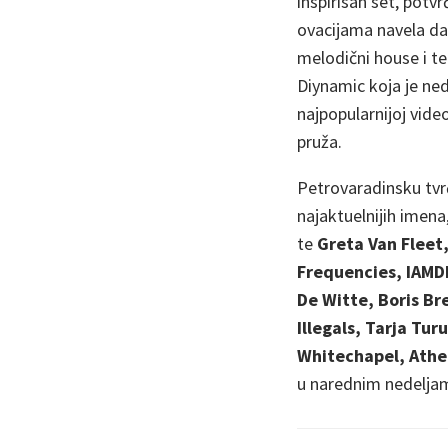
inspirisan set, potv
ovacijama navela da 
melodični house i te
Diynamic koja je ned
najpopularnijoj video
pruža.
Petrovaradinsku tvr
najaktuelnijih imena
te
Greta Van Fleet,
Frequencies, IAMDD
De Witte, Boris Br
Illegals, Tarja Tu
Whitechapel, Athei
u narednim nedelja