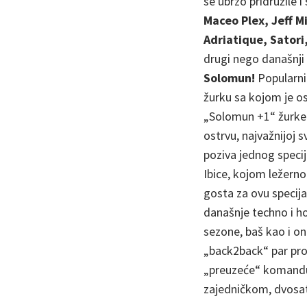
se ubrzo pridružile 
Maceo Plex, Jeff M
Adriatique, Satori
drugi nego današnji 
Solomun!
Popularni
žurku sa kojom je osv
„Solomun +1“ žurke
ostrvu, najvažnijoj 
poziva jednog speci
Ibice, kojom ležern
gosta za ovu specija
današnje techno i 
sezone, baš kao i on
„back2back“ par progl
„preuzeće“ komandu 
zajedničkom, dvosa