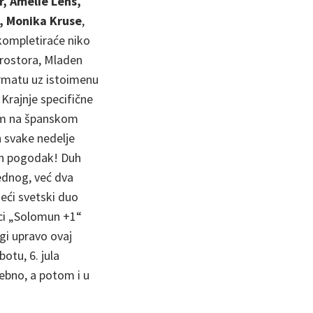
r, Amelie Lens,
J, Monika Kruse
,
 kompletiraće niko
 prostora, Mladen
matu uz istoimenu
 Krajnje specifične
jim na španskom
n svake nedelje
un pogodak! Duh
ednog, već dva
deći svetski duo
ici „Solomun +1“
ogi upravo ovaj
otu, 6. jula
ebno, a potom i u