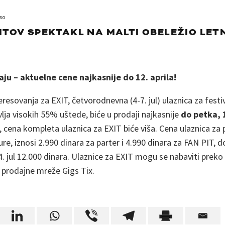
so
ITOV SPEKTAKL NA MALTI OBELEŽIO LE
aju – aktuelne cene najkasnije do 12. aprila!
sovanja za EXIT, četvorodnevna (4-7. jul) ulaznica za festi
vlja visokih 55% uštede, biće u prodaji najkasnije
do petka, 1
 cena kompleta ulaznica za EXIT biće viša. Cena ulaznica za p
e, iznosi 2.990 dinara za parter i 4.990 dinara za FAN PIT, 
4. jul 12.000 dinara. Ulaznice za EXIT mogu se nabaviti preko
 prodajne mreže Gigs Tix.