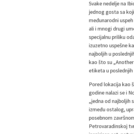
Svake nedelje na Ib
jednog gosta sa koji
međunarodni uspeh u
ali i mnogi drugi um
specijalnu priliku o
izuzetno uspešne kar
najboljih u posledn
kao što su „Another
etiketa u poslednjih
Pored lokacija kao š
godine nalazi se i N
„jedna od najboljih 
između ostalog, upra
posebnom završnom 
Petrovaradinskoj tvr