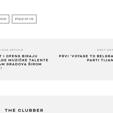
MUN
TALE OF US
IOUS ARTICLE
NEXT ART
T I OPENS BIRAJU
PRVI ’VOYAGE TO BELGR
ADE MUZIČKE TALENTE
PARTI TIJA
AM GRADOVA ŠIROM
!
THE CLUBBER