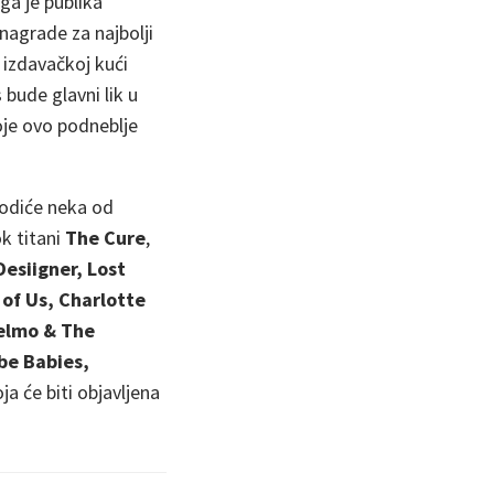
ga je publika
nagrade za najbolji
 izdavačkoj kući
 bude glavni lik u
koje ovo podneblje
hodiće neka od
k titani
The Cure
,
Desiigner, Lost
of Us, Charlotte
selmo & The
ube Babies,
ja će biti objavljena