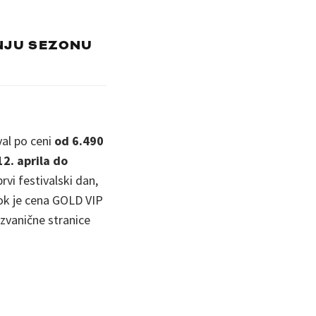
TNJU SEZONU
val po ceni
od 6.490
2. aprila do
rvi festivalski dan,
dok je cena GOLD VIP
 zvanične stranice