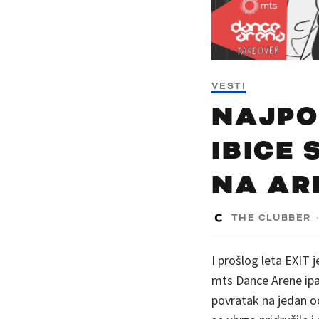
VESTI
NAJPO
IBICE 
NA ARE
THE CLUBBER
I prošlog leta EXIT
mts Dance Arene ipak
povratak na jedan o