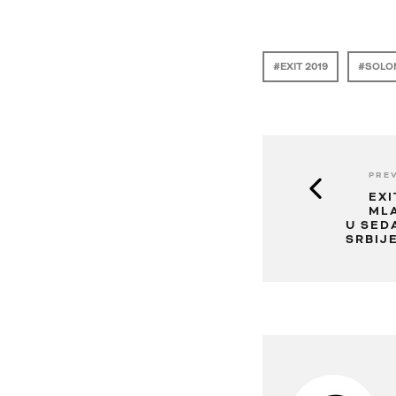
EXIT 2019
SOLO
PREV
EXI
ML
U SED
SRBIJE