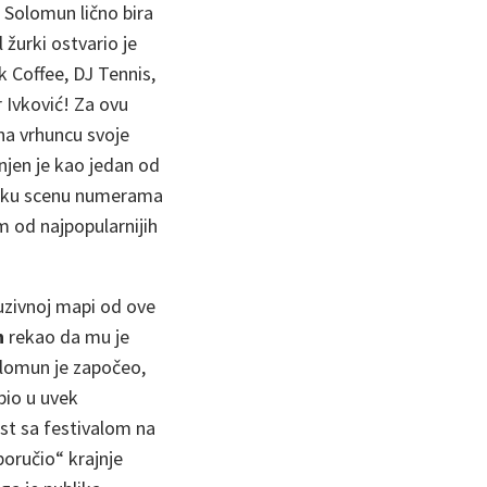
 Solomun lično bira
 žurki ostvario je
 Coffee, DJ Tennis,
 Ivković! Za ovu
 na vrhuncu svoje
njen je kao jedan od
upsku scenu numerama
m od najpopularnijih
luzivnoj mapi od ove
n
rekao da mu je
Solomun je započeo,
pio u uvek
t sa festivalom na
poručio“ krajnje