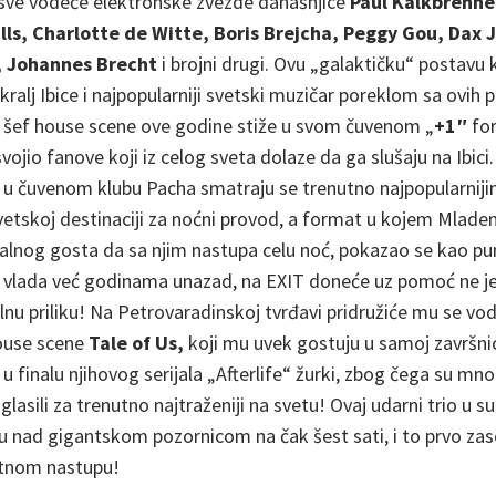
i sve vodeće elektronske zvezde današnjice
Paul Kalkbrenne
ills, Charlotte de Witte, Boris Brejcha, Peggy Gou, Dax 
, Johannes Brecht
i brojni drugi. Ovu „galaktičku“ postavu
kralj Ibice i najpopularniji svetski muzičar poreklom sa ovih
 šef house scene ove godine stiže u svom čuvenom „
+1″
for
ojio fanove koji iz celog sveta dolaze da ga slušaju na Ibici.
 u čuvenom klubu Pacha smatraju se trenutno najpopularni
svetskoj destinaciji za noćni provod, a format u kojem Mlade
jalnog gosta da sa njim nastupa celu noć, pokazao se kao p
o vlada već godinama unazad, na EXIT doneće uz pomoć ne j
lnu priliku! Na Petrovaradinskoj tvrđavi pridružiće mu se vo
house scene
Tale of Us,
koji mu uvek gostuju u samoj završn
 u finalu njihovog serijala „Afterlife“ žurki, zbog čega su mn
asili za trenutno najtraženiji na svetu! Ovaj udarni trio u sub
nad gigantskom pozornicom na čak šest sati, i to prvo zas
tnom nastupu!