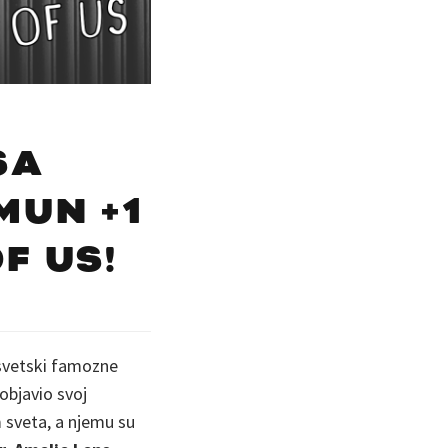
SA
OMUN +1
F US!
 svetski famozne
 objavio svoj
 sveta, a njemu su