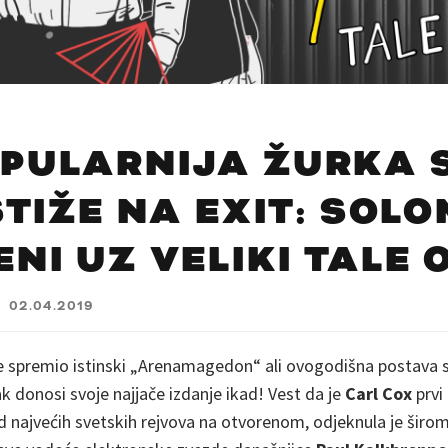
PULARNIJA ŽURKA 
STIŽE NA EXIT: SOL
NI UZ VELIKI TALE O
·
02.04.2019
 je spremio istinski „Arenamagedon“ ali ovogodišna postava
 donosi svoje najjače izdanje ikad! Vest da je
Carl Cox
prvi
d najvećih svetskih rejvova na otvorenom, odjeknula je širom