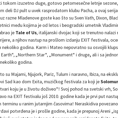
ici tokom izuzetno duge, gotovo petomesečne letnje sezone,
m deli DJ pult u uvek rasprodatom klubu Pacha, a ovaj serijal
z razne Mladenove goste kao što su Sven Vath, Dixon, Black
etnici među kojima je od letos i beogradski umetnik Vladimir
dabrao je
Tale of Us
, italijanski dvojac koji se trenutno nalazi
ijere, a njihov nastup na prošlom izdanju EXIT festivala, oce
jih nekoliko godina. Karm i Mateo nepovratno su osvojili kl
 Earth“, „Northern Star“, „Monument“ i druge
,
ali i sa jedno
 nekoliko godina.
to su Majami, Njujork, Pariz, Tulum i naravno, Ibiza, na eksk
ovi Sad kao dom Exita, muzičkog festivala za koji je
Solomu
stvari koju je u životu doživeo“! Svoj pohod na svetski vrh, 
vo na EXIT festivalu još 2010. godine kada je prvi put nastu
terminu u ranim jutarnjim časovima! Neraskidiva povezanos
đavi potvrđena je i prošle godine, kada je prepunoj Areni „is