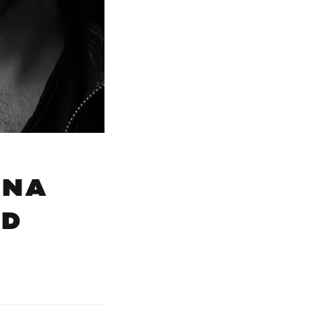
 NA
TD