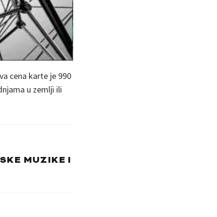
ova cena karte je 990
njama u zemlji ili
SKE MUZIKE I