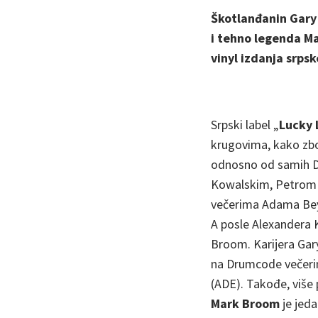
Škotlanđanin Gary 
i tehno legenda M
vinyl izdanja srps
Srpski label „
Lucky 
krugovima, kako zbog
odnosno od samih DJ
Kowalskim, Petrom 
večerima Adama Beyer
A posle Alexandera 
Broom. Karijera Gar
na Drumcode večeri
(ADE). Takođe, više 
Mark Broom
je jeda