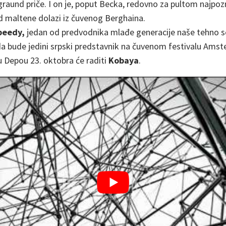
graund priče. I on je, poput Becka, redovno za pultom najpozna
d maltene dolazi iz čuvenog Berghaina.
peedy,
jedan od predvodnika mlađe generacije naše tehno sc
da bude jedini srpski predstavnik na čuvenom festivalu Am
u Depou 23. oktobra će raditi
Kobaya
.