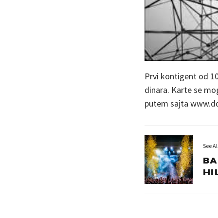
Prvi kontigent od 10
dinara. Karte se mog
putem sajta www.ddt
See Al
BA
HI