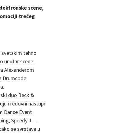
elektronske scene,
omociji trećeg
u svetskim tehno
io unutar scene,
 sa Alexanderom
na Drumcode
a.
anski duo Beck &
ju i redovni nastupi
am Dance Event
iebing, Speedy J…
akako se svrstava u