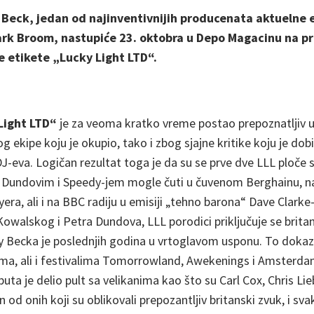
Beck, jedan od najinventivnijih producenata aktuelne 
ark Broom, nastupiće 23. oktobra u Depo Magacinu na pr
ke etikete „Lucky Light LTD“.
Light LTD“
je za veoma kratko vreme postao prepoznatljiv 
 ekipe koju je okupio, tako i zbog sjajne kritike koju je dob
-eva. Logičan rezultat toga je da su se prve dve LLL ploče
Dundovim i Speedy-jem mogle čuti u čuvenom Berghainu, 
a, ali i na BBC radiju u emisiji „tehno barona“ Dave Clarke-
Kowalskog i Petra Dundova,
LLL porodici priključuje se brit
y Becka je poslednjih godina u vrtoglavom usponu. To dokazu
ma, ali i festivalima Tomorrowland, Awekenings i Amsterd
puta je delio pult sa velikanima kao što su Carl Cox, Chris L
n od onih koji su oblikovali prepozantljiv britanski zvuk, i sv