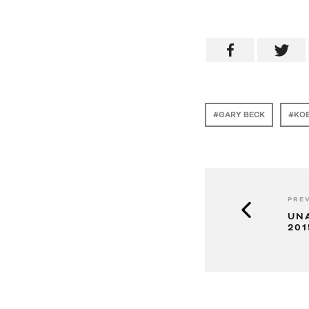
GARY BECK
KO
PREV
UN
201