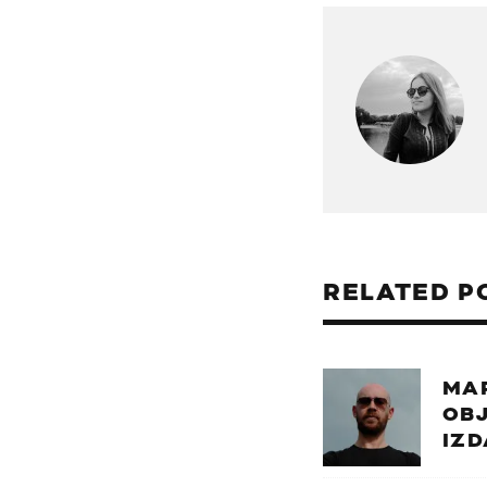
RELATED P
MA
OB
IZD