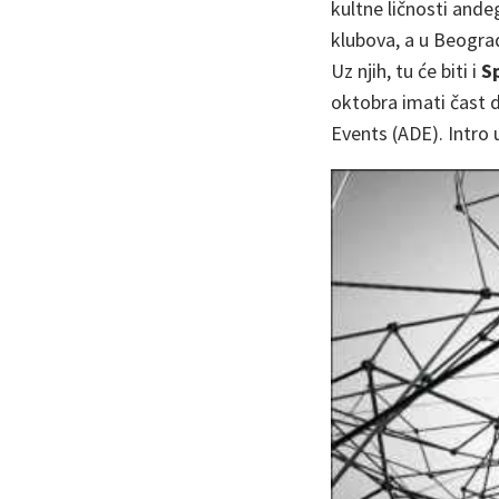
kultne ličnosti ande
klubova, a u Beogra
Uz njih, tu će biti i
S
oktobra imati čast 
Events (ADE). Intro 