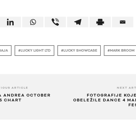
BAJA
LUCKY LIGHT LTD
LUCKY SHOWCASE
MARK BROOM
IOUS ARTICLE
NEXT ART
A ANDREA OCTOBER
FOTOGRAFIJE KOJ
5 CHART
OBELEŽILE DANCE 4 MA
FE