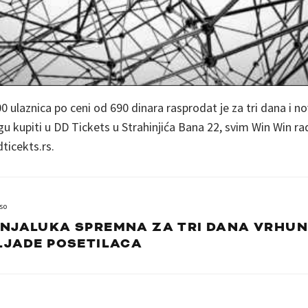
0 ulaznica po ceni od 690 dinara rasprodat je za tri dana i n
u kupiti u DD Tickets u Strahinjića Bana 22, svim Win Win rad
icekts.rs.
so
NJALUKA SPREMNA ZA TRI DANA VRHUN
LJADE POSETILACA