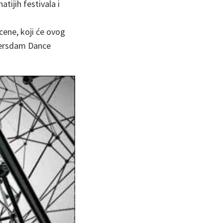
tijih festivala i
ene, koji će ovog
stersdam Dance