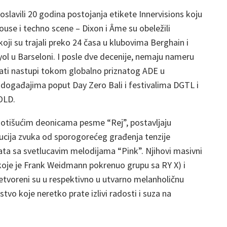
oslavili 20 godina postojanja etikete Innervisions koju
se i techno scene – Dixon i Âme su obeležili
ji su trajali preko 24 časa u klubovima Berghain i
anyol u Barseloni. I posle dve decenije, nemaju nameru
ati nastupi tokom globalno priznatog ADE u
događajima poput Day Zero Bali i festivalima DGTL i
OLD.
notišućim deonicama pesme “Rej”, postavljaju
ucija zvuka od sporogorećeg građenja tenzije
ta sa svetlucavim melodijama “Pink”. Njihovi masivni
koje je Frank Weidmann pokrenuo grupu sa RY X) i
etvoreni su u respektivno u utvarno melanholičnu
tvo koje neretko prate izlivi radosti i suza na