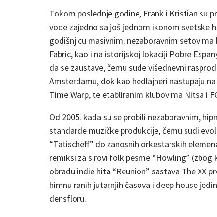
Tokom poslednje godine, Frank i Kristian su pr
vode zajedno sa još jednom ikonom svetske hou
godišnjicu masivnim, nezaboravnim setovima ko
Fabric, kao i na istorijskoj lokaciji Pobre Esp
da se zaustave, čemu sude višednevni rasprod
Amsterdamu, dok kao hedlajneri nastupaju na 
Time Warp, te etabliranim klubovima Nitsa i F
Od 2005. kada su se probili nezaboravnim, hip
standarde muzičke produkcije, čemu sudi evol
“Tatischeff” do zanosnih orkestarskih elemena
remiksi za sirovi folk pesme “Howling” (zbog 
obradu indie hita “Reunion” sastava The XX pr
himnu ranih jutarnjih časova i deep house jedins
densfloru.