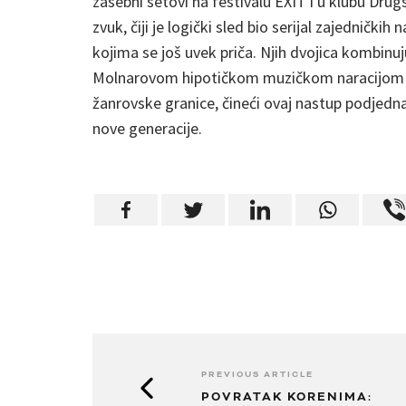
zasebni setovi na festivalu EXIT i u klubu Drug
zvuk, čiji je logički sled bio serijal zajedničk
kojima se još uvek priča. Njih dvojica kombinuj
Molnarovom hipotičkom muzičkom naracijom u j
žanrovske granice, čineći ovaj nastup podjedn
nove generacije.
PREVIOUS ARTICLE
POVRATAK KORENIMA: