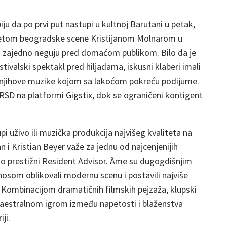
u da po prvi put nastupi u kultnoj Barutani u petak,
edetom beogradske scene Kristijanom Molnarom u
a zajedno neguju pred domaćom publikom. Bilo da je
estivalski spektakl pred hiljadama, iskusni klaberi imali
ć njihove muzike kojom sa lakoćom pokreću podijume.
 RSD na platformi
Gigstix
, dok se ograničeni kontigent
i uživo ili muzička produkcija najvišeg kvaliteta na
 i Kristian Beyer važe za jednu od najcenjenijih
nio prestižni Resident Advisor. Âme su dugogdišnjim
som oblikovali modernu scenu i postavili najviše
 Kombinacijom dramatičnih filmskih pejzaža, klupski
e maestralnom igrom između napetosti i blaženstva
ji.