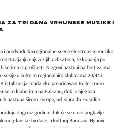
A ZA TRI DANA VRHUNSKE MUZIKE I
A
era i predvodnika regionalne scene elektronske muzike
redstavljanju najsvežijih delikatesa, te kopanja po
biserima iz prošlosti. Njegovi nastupi na festivalima
 sesije u kultnim regionalnim klubovima 20/44 i
Kristalizacija i nadaleko prepričavani Boiler room
skusnim klaberima na Balkanu, dok je njegova
enih nastupa širom Evrope, od Kipra do Holadije.
 sarađuju dugi niz godina, dok će se novo poglavlje
Kalemegdanske tvrđave, u kultnoj Barutani. Njihovi