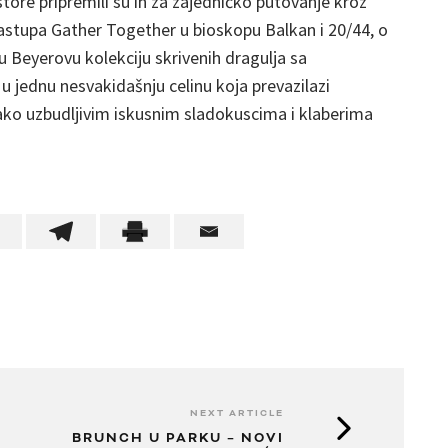
store pripremili su ih za zajedničko putovanje kroz
ih nastupa Gather Together u bioskopu Balkan i 20/44, o
u Beyerovu kolekciju skrivenih dragulja sa
ednu nesvakidašnju celinu koja prevazilazi
ako uzbudljivim iskusnim sladokuscima i klaberima
NEXT ARTICLE
BRUNCH U PARKU – NOVI