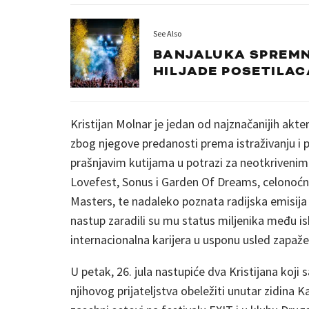
See Also
BANJALUKA SPREMN
HILJADE POSETILAC
Kristijan Molnar je jedan od najznačanijih akt
zbog njegove predanosti prema istraživanju i p
prašnjavim kutijama u potrazi za neotkrivenim 
Lovefest, Sonus i Garden Of Dreams, celonoćne
Masters, te nadaleko poznata radijska emisija 
nastup zaradili su mu status miljenika među i
internacionalna karijera u usponu usled zapaž
U petak, 26. jula nastupiće dva Kristijana koji
njihovog prijateljstva obeležiti unutar zidina 