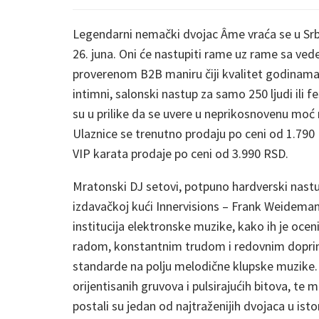
Legendarni nemački dvojac Âme vraća se u Srbij
26. juna. Oni će nastupiti rame uz rame sa v
proverenom B2B maniru čiji kvalitet godinam
intimni, salonski nastup za samo 250 ljudi ili f
su u prilike da se uvere u neprikosnovenu mo
Ulaznice se trenutno prodaju po ceni od 1.790
VIP karata prodaje po ceni od 3.990 RSD.
Mratonski DJ setovi, potpuno hardverski nastup
izdavačkoj kući Innervisions – Frank Weidemann
institucija elektronske muzike, kako ih je oce
radom, konstantnim trudom i redovnim doprino
standarde na polju melodične klupske muzike.
orijentisanih gruvova i pulsirajućih bitova, t
postali su jedan od najtraženijih dvojaca u istori