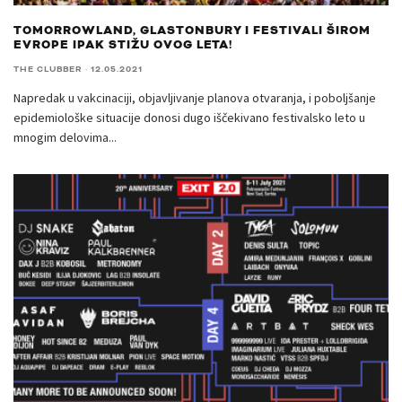
TOMORROWLAND, GLASTONBURY I FESTIVALI ŠIROM
EVROPE IPAK STIŽU OVOG LETA!
THE CLUBBER
·
12.05.2021
Napredak u vakcinaciji, objavljivanje planova otvaranja, i poboljšanje
epidemiološke situacije donosi dugo iščekivano festivalsko leto u
mnogim delovima
...