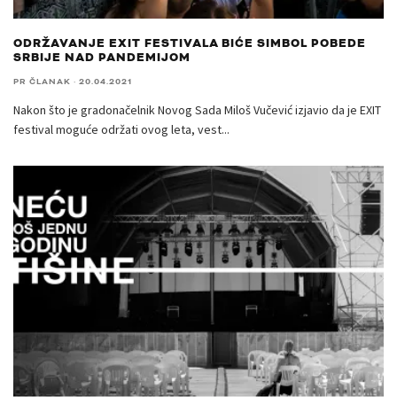
ODRŽAVANJE EXIT FESTIVALA BIĆE SIMBOL POBEDE
SRBIJE NAD PANDEMIJOM
PR ČLANAK
·
20.04.2021
Nakon što je gradonačelnik Novog Sada Miloš Vučević izjavio da je EXIT
festival moguće održati ovog leta, vest
...