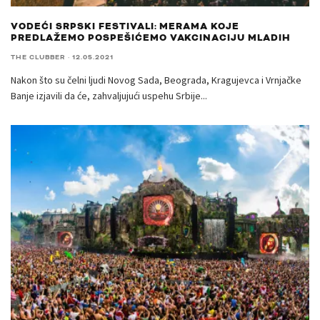
VODEĆI SRPSKI FESTIVALI: MERAMA KOJE
PREDLAŽEMO POSPEŠIĆEMO VAKCINACIJU MLADIH
THE CLUBBER
·
12.05.2021
Nakon što su čelni ljudi Novog Sada, Beograda, Kragujevca i Vrnjačke
Banje izjavili da će, zahvaljujući uspehu Srbije
...