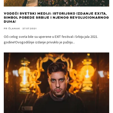
VODEĆI SVETSKI MEDIJI: ISTORIJSKO IZDANJE EXITA,
SIMBOL POBEDE SRBIJE I NJENOG REVOLUCIONARNOG
DUHA!
PR ČLANAK
·
27.07.2021
Oči celog sveta bile su uperene u EXIT festival i Srbiju jula 2021.
godine!Ovogodišnje izdanje privuklo je pažnju
...