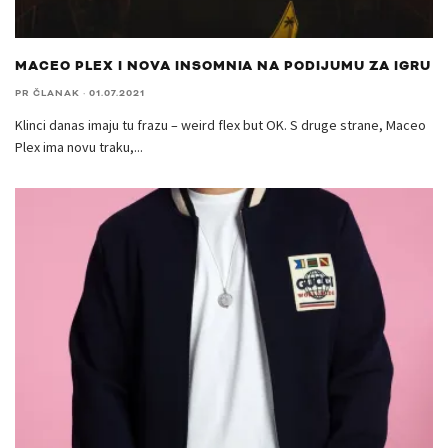
MACEO PLEX I NOVA INSOMNIA NA PODIJUMU ZA IGRU
PR ČLANAK
·
01.07.2021
Klinci danas imaju tu frazu – weird flex but OK. S druge strane, Maceo
Plex ima novu traku,
...