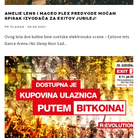
AMELIE LENS I MACEO PLEX PREDVODE MOĆAN
SPISAK IZVOĐAČA ZA EXITOV JUBILEJ!
PR ČLANAK
·
08.06.2021
Ovog leta dve kultne bine svetske elektronske scene – Exitove mts
Dance Arena i No Sleep Novi Sad
...