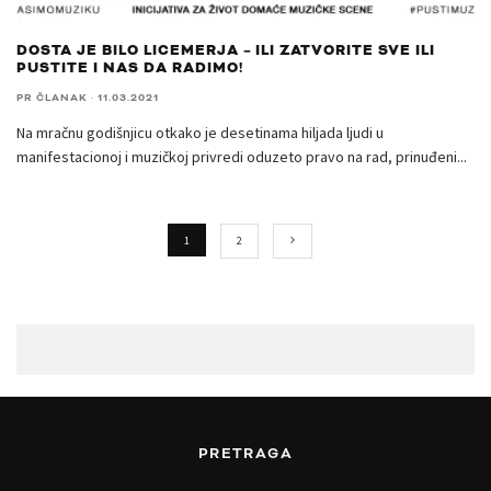
DOSTA JE BILO LICEMERJA – ILI ZATVORITE SVE ILI
PUSTITE I NAS DA RADIMO!
PR ČLANAK
·
11.03.2021
Na mračnu godišnjicu otkako je desetinama hiljada ljudi u
manifestacionoj i muzičkoj privredi oduzeto pravo na rad, prinuđeni
...
1
2
PRETRAGA