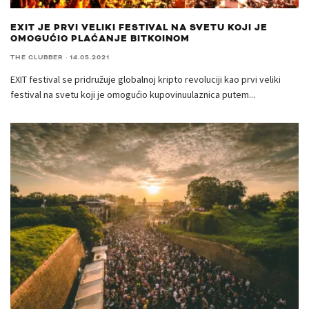
EXIT JE PRVI VELIKI FESTIVAL NA SVETU KOJI JE
OMOGUĆIO PLAĆANJE BITKOINOM
THE CLUBBER
·
14.05.2021
EXIT festival se pridružuje globalnoj kripto revoluciji kao prvi veliki
festival na svetu koji je omogućio kupovinuulaznica putem
...